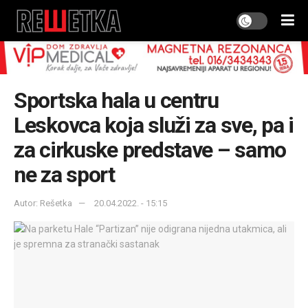
Sportska hala u centru
Leskovca koja služi za sve, pa i
za cirkuske predstave – samo
ne za sport
Autor: Rešetka
20.04.2022. - 15:15