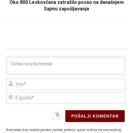
Oko 800 Leskovčana zatražilo posao na današnjem
Sajmu zapošljavanja
Ime
E-
poš
Komentari koji sadrže psovke, uvrede, pretnje i govor mržnje na nacionalnoj,