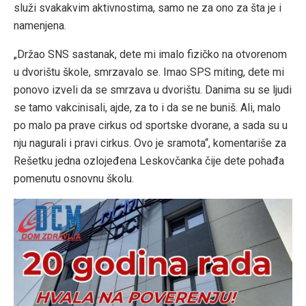
služi svakakvim aktivnostima, samo ne za ono za šta je i
namenjena.
„Držao SNS sastanak, dete mi imalo fizičko na otvorenom
u dvorištu škole, smrzavalo se. Imao SPS miting, dete mi
ponovo izveli da se smrzava u dvorištu. Danima su se ljudi
se tamo vakcinisali, ajde, za to i da se ne buniš. Ali, malo
po malo pa prave cirkus od sportske dvorane, a sada su u
nju nagurali i pravi cirkus. Ovo je sramota“, komentariše za
Rešetku jedna ozlojeđena Leskovčanka čije dete pohađa
pomenutu osnovnu školu.