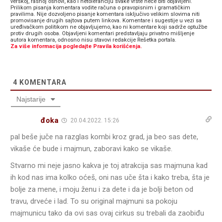
verskoj, rasnoj osnovi, kao i netoleranciju svake vrste neće biti objavljeni.
Prilikom pisanja komentara vodite računa o pravopisnim i gramatičkim
pravilima. Nije dozvoljeno pisanje komentara isključivo velikim slovima niti
promovisanje drugih sajtova putem linkova. Komentare i sugestije u vezi sa
uređivačkom politikom ne objavljujemo, kao ni komentare koji sadrže optužbe
protiv drugih osoba. Objavljeni komentari predstavljaju privatno mišljenje
autora komentara, odnosno nisu stavovi redakcije Rešetka portala.
Za više informacija pogledajte Pravila korišćenja.
4
KOMENTARA
Najstarije
đoka
20.04.2022. 15:26
pal beše juče na razglas kombi kroz grad, ja beo sas dete,
vikaše će bude i majmun, zaboravi kako se vikaše.
Stvarno mi neje jasno kakva je toj atrakcija sas majmuna kad
ih kod nas ima kolko oćeš, oni nas uče šta i kako treba, šta je
bolje za mene, i moju ženu i za dete i da je bolji beton od
travu, drveće i lad. To su original majmuni sa pokoju
majmunicu tako da ovi sas ovaj cirkus su trebali da zaobiđu