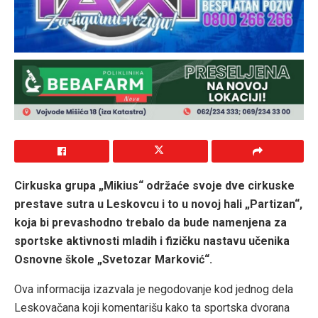
Cirkuska grupa „Mikius“ održaće svoje dve cirkuske
prestave sutra u Leskovcu i to u novoj hali „Partizan“,
koja bi prevashodno trebalo da bude namenjena za
sportske aktivnosti mladih i fizičku nastavu učenika
Osnovne škole „Svetozar Marković“.
Ova informacija izazvala je negodovanje kod jednog dela
Leskovačana koji komentarišu kako ta sportska dvorana