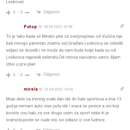
Leskovac
Odgovori
0
0
Potop
20.04.2022. 23:40
To je tako kada se Mesko pita za sve(prepisao od Vučića nije
baš mnogo pametan znamo se).Građani Leskovca se odselili
seljaci se doselili i ne može da nam bude bolje kada su od
Leskovca napravili selendru.Od ratova naovamo samo šljam
izbio u prvi plan.
Odgovori
0
0
mirela
21.04.2022. 10:06
Moje dete na trening svaki dan ide do hale sportova a ima 13
god.ja nemam auto vise puta ide i vraca se pesice a oni koji
koriste ovu halu za sve drugo osim za sport neka ih je
sramota.posle se cude sto svi odlaze iz ove ludnice.
Odgovori