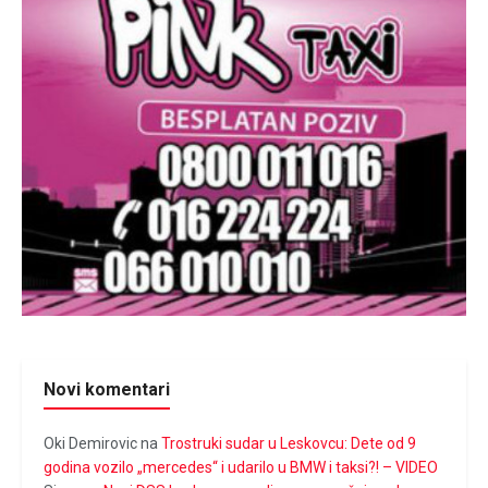
Novi komentari
Oki Demirovic
na
Trostruki sudar u Leskovcu: Dete od 9
godina vozilo „mercedes“ i udarilo u BMW i taksi?! – VIDEO