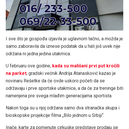
I sve što je gospođa izjavila je uglavnom tačno, a možda je
samo zaboravila da iznese podatak da u hali još uvek nije
održana ni jedna jedina utakmica.
U februaru ove godine,
kada su mališani prvi put kročili
na parket
, gradski većnik Andrija Atanasković kazao je
novinaru Rešetke da će ovde uskoro početi da se
održavaju i prve sportske utakmice, a da će za treninge biti
namenjena pre svega mlađim generacijama sportista.
Nakon toga su u njoj održana samo dva stranačka skupa i
bioskopske projekcije filma „Bilo jednom u Srbiji“.
Inače, karte za pomenute cirkuske predstave prodaju se