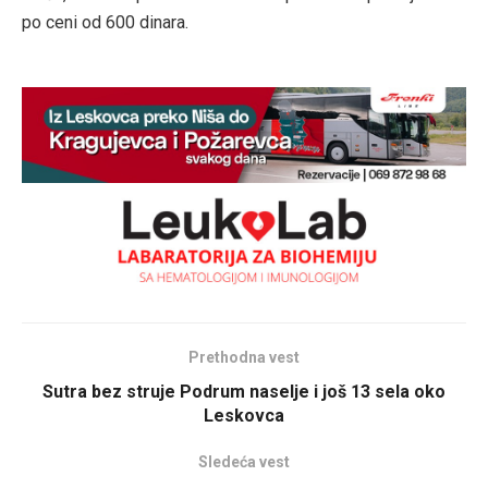
po ceni od 600 dinara.
Prethodna vest
Sutra bez struje Podrum naselje i još 13 sela oko
Leskovca
Sledeća vest