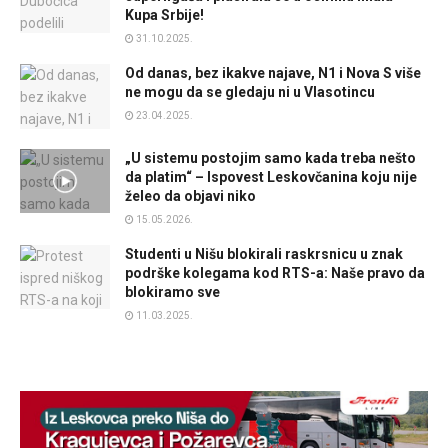
Kupa Srbije!
31.10.2025.
Od danas, bez ikakve najave, N1 i Nova S više
ne mogu da se gledaju ni u Vlasotincu
23.04.2025.
„U sistemu postojim samo kada treba nešto
da platim“ – Ispovest Leskovčanina koju nije
želeo da objavi niko
15.05.2026.
Studenti u Nišu blokirali raskrsnicu u znak
podrške kolegama kod RTS-a: Naše pravo da
blokiramo sve
11.03.2025.