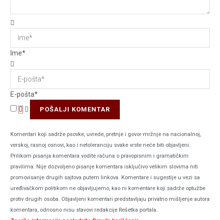
Ime*
E-pošta*
Komentari koji sadrže psovke, uvrede, pretnje i govor mržnje na nacionalnoj,
verskoj, rasnoj osnovi, kao i netoleranciju svake vrste neće biti objavljeni.
Prilikom pisanja komentara vodite računa o pravopisnim i gramatičkim
pravilima. Nije dozvoljeno pisanje komentara isključivo velikim slovima niti
promovisanje drugih sajtova putem linkova. Komentare i sugestije u vezi sa
uređivačkom politikom ne objavljujemo, kao ni komentare koji sadrže optužbe
protiv drugih osoba. Objavljeni komentari predstavljaju privatno mišljenje autora
komentara, odnosno nisu stavovi redakcije Rešetka portala.