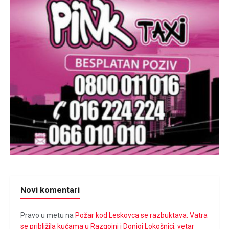
Novi komentari
Pravo u metu
na
Požar kod Leskovca se razbuktava: Vatra
se približila kućama u Razgojni i Donjoj Lokošnici, vetar