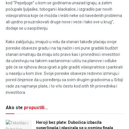
kod “Pepeljuge” u kom se godinama unazad igraju, a zatim
počupale ljuljaške, tobogani i klackalice, i izgradilo par novih
višespratnica koje će možda i rešiti neke od navedenih problema
ali ujedno prouzrokovati druge nove i veće i tako sve u krug”,
dodaje se u saopštenju.
Kako zaključuju, imajući u vidu da stanari takođe plaćaju svoje
poreske obaveze gradu i na taj način i oni pune gradski budžet
stanari smatraju da imaju isto pravo kao i privrednici i investitori
da učestvuju na takvim sastancima i utiču na planove i odluke
gde će se njihova deca igrati a gde graditi višespratnice i parkirati
u naselju u kom žive. Svoje poreske obaveze redovno izmiruju i
pored činjenice da u poređenju sa svim drugim gradovima u Srbiji
rade za najmanje plate, i to vrlo često kod istih tih privrednika i
investitora.
Ako ste
propustili...
Heroji bez plate: Dubočica izbacila
superligaša i plasirala se u osminu finala