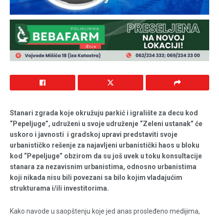
Stanari zgrada koje okružuju parkić i igralište za decu kod
“Pepeljuge”, udruženi u svoje udruženje “Zeleni ustanak” će
uskoro i javnosti i gradskoj upravi predstaviti svoje
urbanističko rešenje za najavljeni urbanistički haos u bloku
kod “Pepeljuge” obzirom da su još uvek u toku konsultacije
stanara za nezavisnim urbanistima, odnosno urbanistima
koji nikada nisu bili povezani sa bilo kojim vladajućim
strukturama i/ili investitorima.
Kako navode u saopštenju koje jed anas prosleđeno medijima,