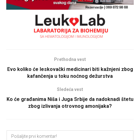
Prethodna vest
Evo koliko će leskovački medicinari biti kažnjeni zbog
kafančenja u toku noćnog dežurstva
Sledeća vest
Ko će građanima Niša i Juga Srbije da nadoknadi štetu
zbog izlivanja otrovnog amonijaka?