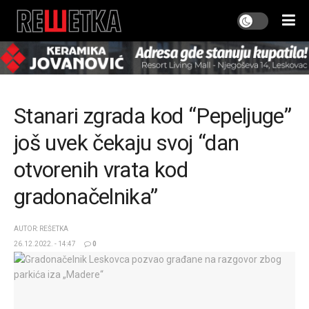
Stanari zgrada kod “Pepeljuge”
još uvek čekaju svoj “dan
otvorenih vrata kod
gradonačelnika”
AUTOR: REŠETKA
26.12.2022. - 14:47
0