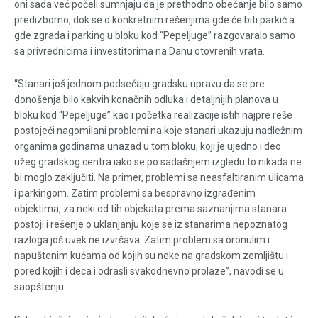
oni sada već počeli sumnjaju da je prethodno obećanje bilo samo
predizborno, dok se o konkretnim rešenjima gde će biti parkić a
gde zgrada i parking u bloku kod “Pepeljuge” razgovaralo samo
sa privrednicima i investitorima na Danu otovrenih vrata.
“Stanari još jednom podsećaju gradsku upravu da se pre
donošenja bilo kakvih konačnih odluka i detaljnijih planova u
bloku kod “Pepeljuge” kao i početka realizacije istih najpre reše
postojeći nagomilani problemi na koje stanari ukazuju nadležnim
organima godinama unazad u tom bloku, koji je ujedno i deo
užeg gradskog centra iako se po sadašnjem izgledu to nikada ne
bi moglo zaključiti. Na primer, problemi sa neasfaltiranim ulicama
i parkingom. Zatim problemi sa bespravno izgrađenim
objektima, za neki od tih objekata prema saznanjima stanara
postoji i rešenje o uklanjanju koje se iz stanarima nepoznatog
razloga još uvek ne izvršava. Zatim problem sa oronulim i
napuštenim kućama od kojih su neke na gradskom zemljištu i
pored kojih i deca i odrasli svakodnevno prolaze”, navodi se u
saopštenju.