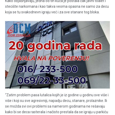
Kako objašnjavaju, jedna od tih kuća je postala čak javni toalet i
stecište narkomana i kao takva veoma opasna ne samo za decu
koja se tu svakodnevn igraju već i za sve stanare tog bloka.
“Zatim problem pasa lutalica kojih je iz godine u godinu sve više i
više i koji su sve agresivniji, napadju decu, stanare, prolaznike. Ili
se možda svi ovi problemi sa namerom godinama ne rešavaju
kako bi se deca rasterala i načisto prestala da se igraju u parkiću