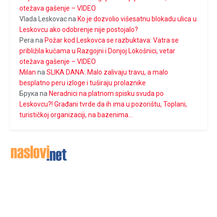
otežava gašenje – VIDEO
Vlada Leskovac
na
Ko je dozvolio višesatnu blokadu ulica u
Leskovcu ako odobrenje nije postojalo?
Pera
na
Požar kod Leskovca se razbuktava: Vatra se
približila kućama u Razgojni i Donjoj Lokošnici, vetar
otežava gašenje – VIDEO
Milan
na
SLIKA DANA: Malo zalivaju travu, a malo
besplatno peru izloge i tuširaju prolaznike
Брука
na
Neradnici na platnom spisku svuda po
Leskovcu?! Građani tvrde da ih ima u pozorištu, Toplani,
turističkoj organizaciji, na bazenima…