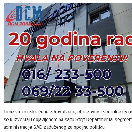
Time su im uskraćene zdravstvene, obrazovne i socijalne uslu
se u izveštaju objavljenom na sajtu Stejt Departmenta, segmen
administracije SAD zaduženog za spoljnu politiku.