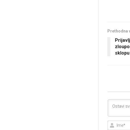
Prethodna 
Prijavl
zloupo
sklopu