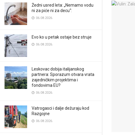
Žedni usred leta: „Nemamo vodu
ni za piće ni za decu“:
06.08.2026.
Evo ko u petak ostaje bez struje
06.08.2026.
Leskovac dobija italijanskog
partnera: Sporazum otvara vrata
zajedničkim projektima i
fondovima EU?
06.08.2026.
Vatrogasci i dalje dežuraju kod
Razgojne
06.08.2026.