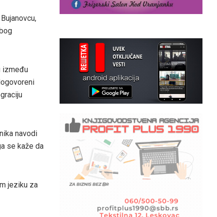
u Bujanovcu,
zbog
g između
dogovoreni
graciju
čnika navodi
ga se kaže da
m jeziku za