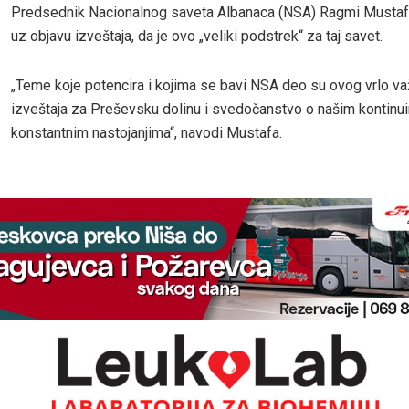
Predsednik Nacionalnog saveta Albanaca (NSA) Ragmi Mustafa
uz objavu izveštaja, da je ovo „veliki podstrek“ za taj savet.
„Teme koje potencira i kojima se bavi NSA deo su ovog vrlo v
izveštaja za Preševsku dolinu i svedočanstvo o našim kontinui
konstantnim nastojanjima“, navodi Mustafa.