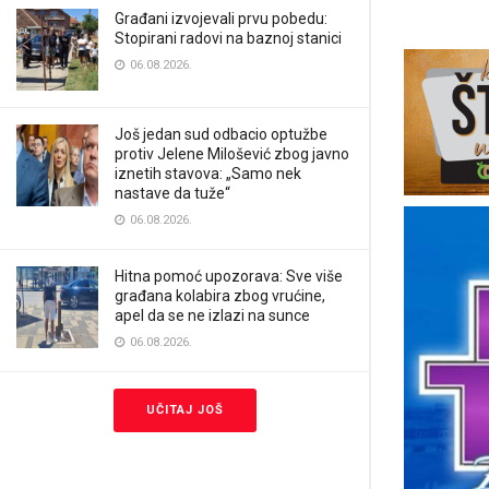
Građani izvojevali prvu pobedu:
Stopirani radovi na baznoj stanici
06.08.2026.
Još jedan sud odbacio optužbe
protiv Jelene Milošević zbog javno
iznetih stavova: „Samo nek
nastave da tuže“
06.08.2026.
Hitna pomoć upozorava: Sve više
građana kolabira zbog vrućine,
apel da se ne izlazi na sunce
06.08.2026.
UČITAJ JOŠ