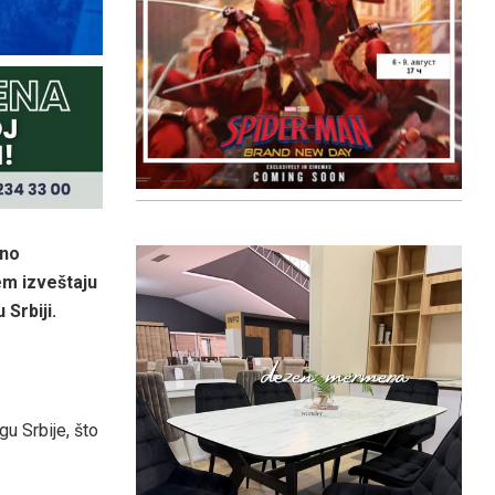
lno
em izveštaju
Srbiji.
gu Srbije, što