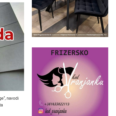
ge“, navodi
ta