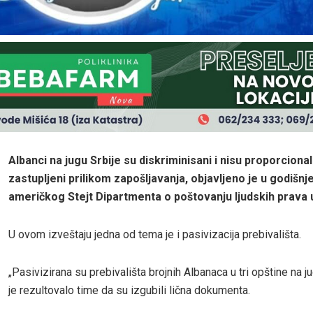
Albanci na jugu Srbije su diskriminisani i nisu proporciona
zastupljeni prilikom zapošljavanja, objavljeno je u godišnj
američkog Stejt Dipartmenta o poštovanju ljudskih prava u 
U ovom izveštaju jedna od tema je i pasivizacija prebivališta.
„Pasivizirana su prebivališta brojnih Albanaca u tri opštine na ju
je rezultovalo time da su izgubili lična dokumenta.