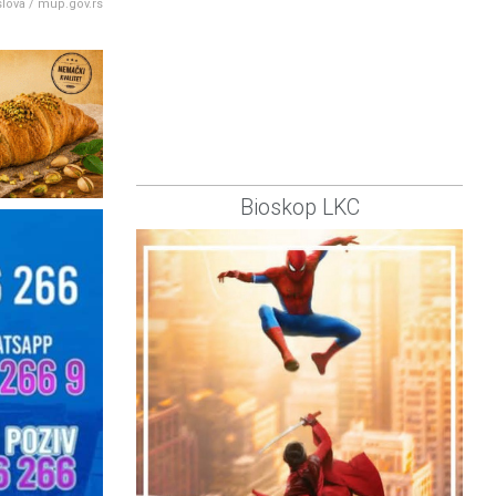
slova / mup.gov.rs
Bioskop LKC