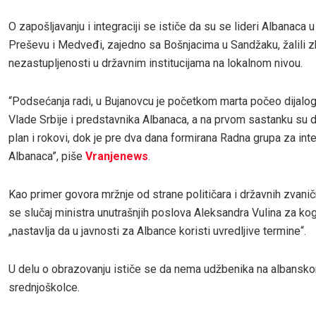
O zapošljavanju i integraciji se ističe da su se lideri Albanaca 
Preševu i Medveđi, zajedno sa Bošnjacima u Sandžaku, žalili 
nezastupljenosti u državnim institucijama na lokalnom nivou.
“Podsećanja radi, u Bujanovcu je početkom marta počeo dijalo
Vlade Srbije i predstavnika Albanaca, a na prvom sastanku su 
plan i rokovi, dok je pre dva dana formirana Radna grupa za inte
Albanaca”, piše
Vranjenews
.
Kao primer govora mržnje od strane političara i državnih zvani
se slučaj ministra unutrašnjih poslova Aleksandra Vulina za ko
„nastavlja da u javnosti za Albance koristi uvredljive termine“.
U delu o obrazovanju ističe se da nema udžbenika na albansko
srednjoškolce.