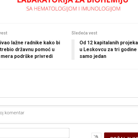
vest
Sledeća vest
jivao lažne radnike kako bi
Od 12 kapitalanih projeka
trebio državnu pomoć u
u Leskovcu za tri godine
 mera podrške privredi
samo jedan
Ime*