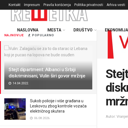
Kontakt
Impresum
Pravila korišćenja
Politika privatnosti
Arhiva vesti
NASLOVNA
MESTA
DRUŠTVO
EKONOMIJA
NAJNOVIJE
POPULARNO
Stejt dipartment: Albanci u Srbiji
Stej
diskriminisani, Vulin širi govor mržnje
disk
14.04.2022.
mrž
Sukob policije i više građana u
Leskovcu zbog kontrole vozača
električnog skutera
Autor: Vranj
06.08.2026.