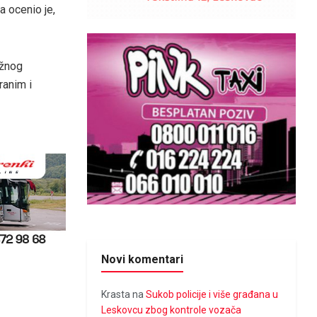
 ocenio je,
ažnog
ranim i
Novi komentari
Krasta
na
Sukob policije i više građana u
Leskovcu zbog kontrole vozača