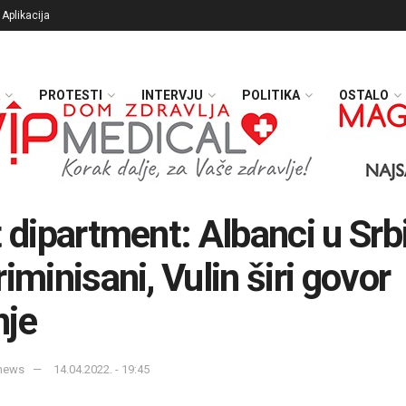
Aplikacija
PROTESTI
INTERVJU
POLITIKA
OSTALO
t dipartment: Albanci u Srbi
riminisani, Vulin širi govor
nje
enews
14.04.2022. - 19:45