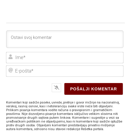
Ime
E-
poš
Komentari koji sadrže psovke, uvrede, pretnje i govor mržnje na nacionalnoj,
verskoj, rasnoj osnovi, kao i netoleranciju svake vrste neće biti objavljeni.
Prilikom pisanja komentara vodite računa o pravopisnim i gramatičkim
pravilima. Nije dozvoljeno pisanje komentara isključivo velikim slovima niti
promovisanje drugih sajtova putem linkova. Komentare i sugestije u vezi sa
uređivačkom politikom ne objavljujemo, kao ni komentare koji sadrže optužbe
protiv drugih osoba. Objavljeni komentari predstavljaju privatno mišljenje
autora komentara, odnosno nisu stavovi redakcije Rešetka portala.