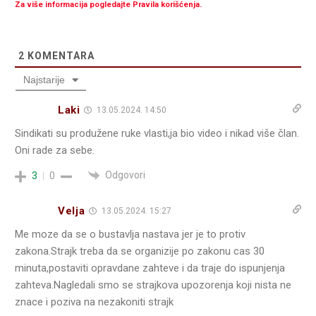
Za više informacija pogledajte Pravila korišćenja.
2
KOMENTARA
Najstarije
Laki
13.05.2024. 14:50
Sindikati su produžene ruke vlasti,ja bio video i nikad više član.
Oni rade za sebe.
Odgovori
3
0
Velja
13.05.2024. 15:27
Me moze da se o bustavlja nastava jer je to protiv
zakona.Strajk treba da se organizije po zakonu cas 30
minuta,postaviti opravdane zahteve i da traje do ispunjenja
zahteva.Nagledali smo se strajkova upozorenja koji nista ne
znace i poziva na nezakoniti strajk