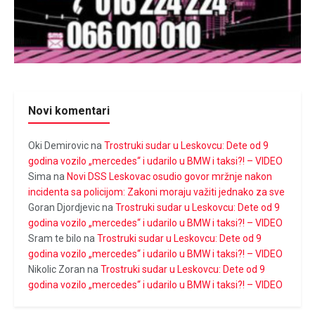
Novi komentari
Oki Demirovic
na
Trostruki sudar u Leskovcu: Dete od 9
godina vozilo „mercedes“ i udarilo u BMW i taksi?! – VIDEO
Sima
na
Novi DSS Leskovac osudio govor mržnje nakon
incidenta sa policijom: Zakoni moraju važiti jednako za sve
Goran Djordjevic
na
Trostruki sudar u Leskovcu: Dete od 9
godina vozilo „mercedes“ i udarilo u BMW i taksi?! – VIDEO
Sram te bilo
na
Trostruki sudar u Leskovcu: Dete od 9
godina vozilo „mercedes“ i udarilo u BMW i taksi?! – VIDEO
Nikolic Zoran
na
Trostruki sudar u Leskovcu: Dete od 9
godina vozilo „mercedes“ i udarilo u BMW i taksi?! – VIDEO