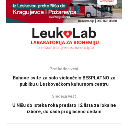
Prethodna vest
Bahove svite za solo violončelo BESPLATNO za
publiku u Leskovačkom kulturnom centru
Sledeća vest
U Nišu do isteka roka predato 12 lista za lokalne
izbore, do sada proglašeno sedam