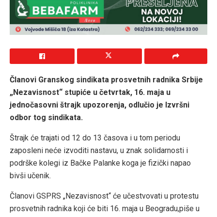
Članovi Granskog sindikata prosvetnih radnika Srbije
„Nezavisnost“ stupiće u četvrtak, 16. maja u
jednočasovni štrajk upozorenja, odlučio je Izvršni
odbor tog sindikata.
Štrajk će trajati od 12 do 13 časova i u tom periodu
zaposleni neće izvoditi nastavu, u znak solidarnosti i
podrške kolegi iz Bačke Palanke koga je fizički napao
bivši učenik.
Članovi GSPRS „Nezavisnost“ će učestvovati u protestu
prosvetnih radnika koji će biti 16. maja u Beogradu,piše u