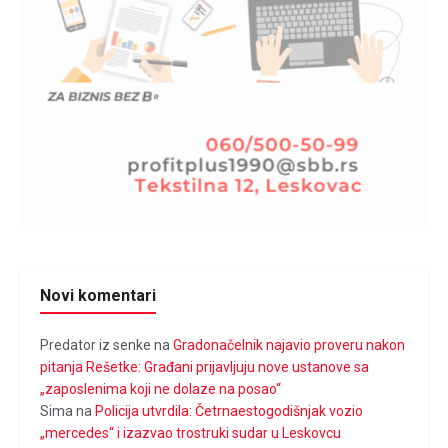
Novi komentari
Predator iz senke
na
Gradonačelnik najavio proveru nakon
pitanja Rešetke: Građani prijavljuju nove ustanove sa
„zaposlenima koji ne dolaze na posao“
Sima
na
Policija utvrdila: Četrnaestogodišnjak vozio
„mercedes“ i izazvao trostruki sudar u Leskovcu