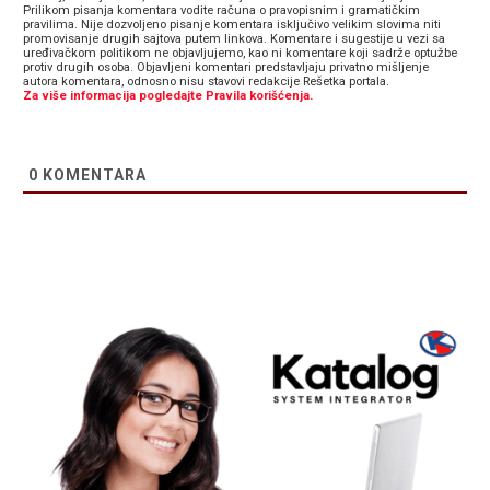
Prilikom pisanja komentara vodite računa o pravopisnim i gramatičkim
pravilima. Nije dozvoljeno pisanje komentara isključivo velikim slovima niti
promovisanje drugih sajtova putem linkova. Komentare i sugestije u vezi sa
uređivačkom politikom ne objavljujemo, kao ni komentare koji sadrže optužbe
protiv drugih osoba. Objavljeni komentari predstavljaju privatno mišljenje
autora komentara, odnosno nisu stavovi redakcije Rešetka portala.
Za više informacija pogledajte Pravila korišćenja.
0
KOMENTARA