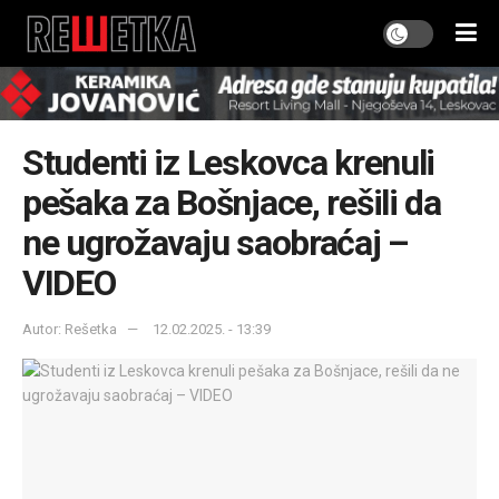
Studenti iz Leskovca krenuli
pešaka za Bošnjace, rešili da
ne ugrožavaju saobraćaj –
VIDEO
Autor: Rešetka
12.02.2025. - 13:39