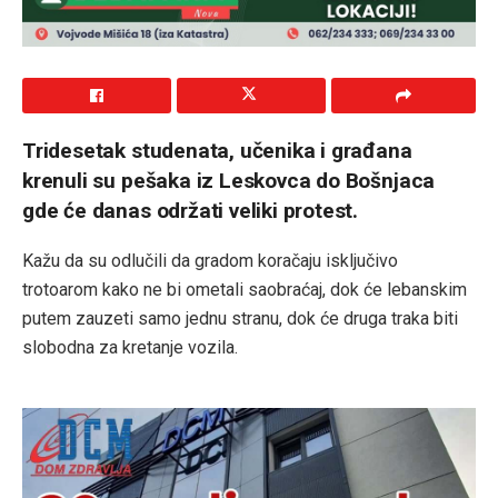
Tridesetak studenata, učenika i građana
krenuli su pešaka iz Leskovca do Bošnjaca
gde će danas održati veliki protest.
Kažu da su odlučili da gradom koračaju isključivo
trotoarom kako ne bi ometali saobraćaj, dok će lebanskim
putem zauzeti samo jednu stranu, dok će druga traka biti
slobodna za kretanje vozila.