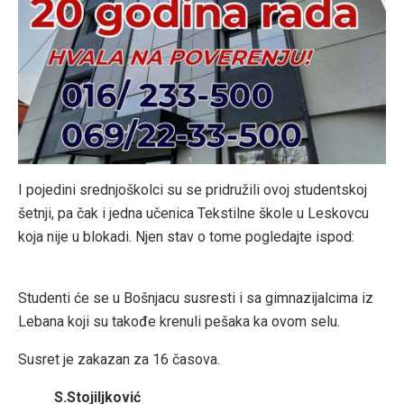
I pojedini srednjoškolci su se pridružili ovoj studentskoj
šetnji, pa čak i jedna učenica Tekstilne škole u Leskovcu
koja nije u blokadi. Njen stav o tome pogledajte ispod:
Studenti će se u Bošnjacu susresti i sa gimnazijalcima iz
Lebana koji su takođe krenuli pešaka ka ovom selu.
Susret je zakazan za 16 časova.
S.Stojiljković