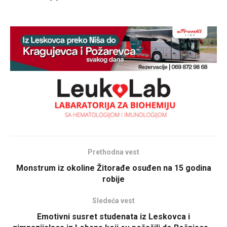
Prethodna vest
Monstrum iz okoline Žitorađe osuđen na 15 godina
robije
Sledeća vest
Emotivni susret studenata iz Leskovca i