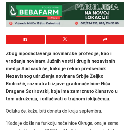
Zbog nipodaštavanja novinarske profesije, kao i
vređanja novinara Južnih vesti i drugih nezavisnih
medija Sud časti će, kako je rekao predsednik
Nezavisnog udruženja novinara Srbije Željko
Bodrožić, razmatrati izjave gradonačelnice Niša
Dragane Sotirovski, koja ima zamrznuto članstvo u
tom udruženju, i odlučivati o trajnom isključenju.
Odluka će, kaže, biti doneta do kraja septembra.
“Kada je došla na funkciju načelnice Okruga, ona je sama