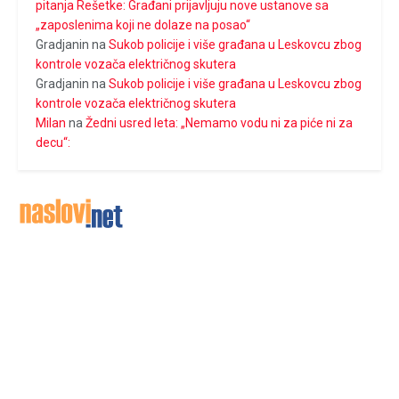
pitanja Rešetke: Građani prijavljuju nove ustanove sa
„zaposlenima koji ne dolaze na posao“
Gradjanin
na
Sukob policije i više građana u Leskovcu zbog
kontrole vozača električnog skutera
Gradjanin
na
Sukob policije i više građana u Leskovcu zbog
kontrole vozača električnog skutera
Milan
na
Žedni usred leta: „Nemamo vodu ni za piće ni za
decu“: