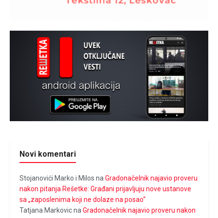
Novi komentari
Stojanovići Marko i Milos
na
Gradonačelnik najavio proveru
nakon pitanja Rešetke: Građani prijavljuju nove ustanove
sa „zaposlenima koji ne dolaze na posao“
Tatjana Markovic
na
Gradonačelnik najavio proveru nakon