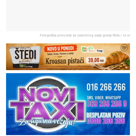
Fotografija preuzeta sa zvaničnog sajta grada Niša / ni.rs