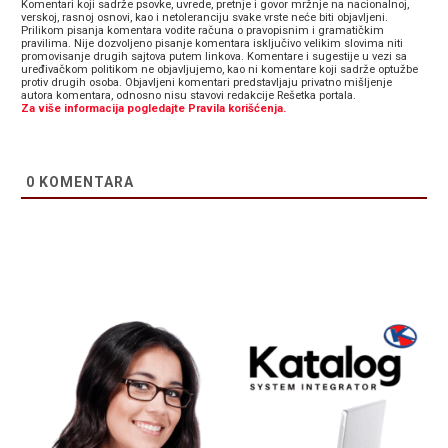
Komentari koji sadrže psovke, uvrede, pretnje i govor mržnje na nacionalnoj,
verskoj, rasnoj osnovi, kao i netoleranciju svake vrste neće biti objavljeni.
Prilikom pisanja komentara vodite računa o pravopisnim i gramatičkim
pravilima. Nije dozvoljeno pisanje komentara isključivo velikim slovima niti
promovisanje drugih sajtova putem linkova. Komentare i sugestije u vezi sa
uređivačkom politikom ne objavljujemo, kao ni komentare koji sadrže optužbe
protiv drugih osoba. Objavljeni komentari predstavljaju privatno mišljenje
autora komentara, odnosno nisu stavovi redakcije Rešetka portala.
Za više informacija pogledajte Pravila korišćenja.
0
KOMENTARA