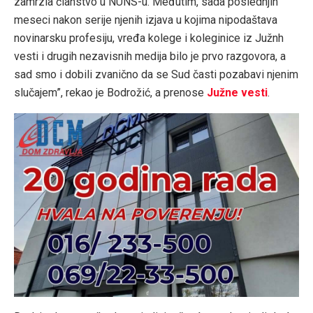
zamrzla članstvo u NUNS-u. Međutim, sada poslednjih
meseci nakon serije njenih izjava u kojima nipodaštava
novinarsku profesiju, vređa kolege i koleginice iz Južnh
vesti i drugih nezavisnih medija bilo je prvo razgovora, a
sad smo i dobili zvanično da se Sud časti pozabavi njenim
slučajem”, rekao je Bodrožić, a prenose
Južne vesti
.