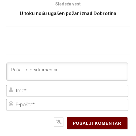
Sledeća vest
U toku noću ugašen požar iznad Dobrotina
Ime
E-
poš