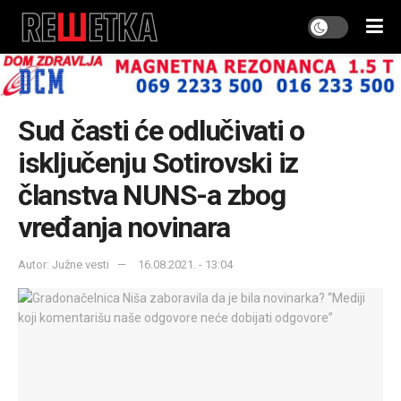
Sud časti će odlučivati o
isključenju Sotirovski iz
članstva NUNS-a zbog
vređanja novinara
Autor: Južne vesti
16.08.2021. - 13:04