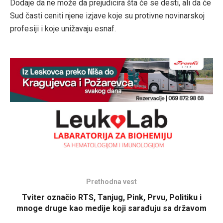
Dodaje da ne može da prejudicira šta će se desti, ali da će
Sud časti ceniti njene izjave koje su protivne novinarskoj
profesiji i koje unižavaju esnaf.
Prethodna vest
Tviter označio RTS, Tanjug, Pink, Prvu, Politiku i
mnoge druge kao medije koji sarađuju sa državom