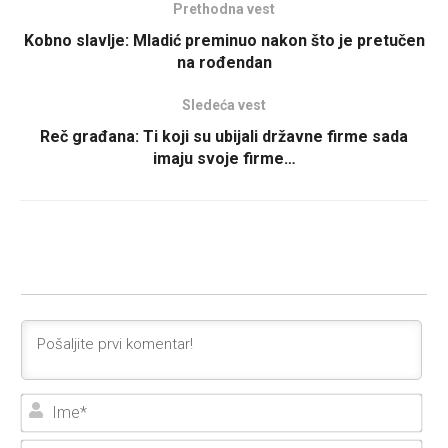
Prethodna vest
Kobno slavlje: Mladić preminuo nakon što je pretučen
na rođendan
Sledeća vest
Reč građana: Ti koji su ubijali državne firme sada
imaju svoje firme…
Ime
E-