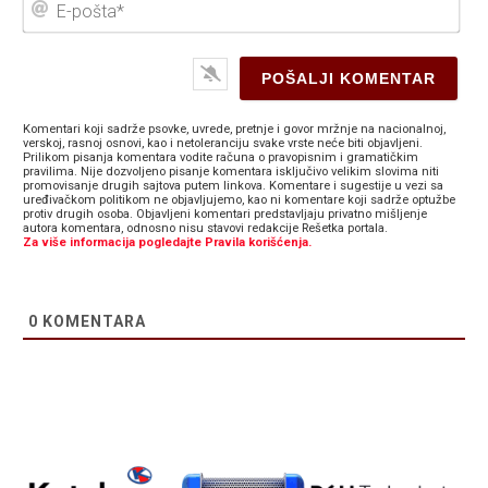
poš
Komentari koji sadrže psovke, uvrede, pretnje i govor mržnje na nacionalnoj,
verskoj, rasnoj osnovi, kao i netoleranciju svake vrste neće biti objavljeni.
Prilikom pisanja komentara vodite računa o pravopisnim i gramatičkim
pravilima. Nije dozvoljeno pisanje komentara isključivo velikim slovima niti
promovisanje drugih sajtova putem linkova. Komentare i sugestije u vezi sa
uređivačkom politikom ne objavljujemo, kao ni komentare koji sadrže optužbe
protiv drugih osoba. Objavljeni komentari predstavljaju privatno mišljenje
autora komentara, odnosno nisu stavovi redakcije Rešetka portala.
Za više informacija pogledajte Pravila korišćenja.
0
KOMENTARA