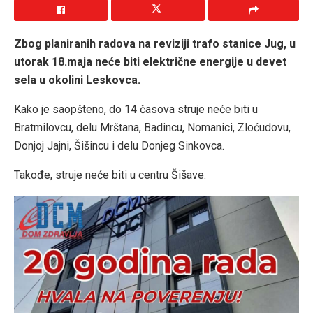
Zbog planiranih radova na reviziji trafo stanice Jug, u
utorak 18.maja neće biti električne energije u devet
sela u okolini Leskovca.
Kako je saopšteno, do 14 časova struje neće biti u
Bratmilovcu, delu Mrštana, Badincu, Nomanici, Zloćudovu,
Donjoj Jajni, Šišincu i delu Donjeg Sinkovca.
Takođe, struje neće biti u centru Šišave.