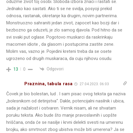
oduzme zivot toj osobi. Sloboda izbora znaci i rastati se.
Jednako kao sastati. Ako ti se ne svidja, posyoji prekid
odnosa, rastanak, okretanje ka drugim, novim partnerima.
Monstruozno sahraniti jedan zivot, zapocet kao bozji dar i
bezbozno ga oduzeti, je zlo samog djavola. Pod hitno da se
svi svaki put oglase. Pogotovo muskarci da raskrinkaju
macomen idiote , da glasom i postupcima zastite zene.
Molim vas, vazno je. Pojedini kreteni treba da se osete
ugrozeno od drugih muskaraca, da cuju njihovu osudu.
Odgovori
13
0
Praznina, tabula rasa
27.04.2023. 06:03
Čovek je bio bolestan, lud . I sam pisac ovog teksta ga naziva
„bolesnikom od detinjstva“. Dakle, potencijalni nasilnik i ubica,
sada je nažalost i ostvaren. Vernik nisam, ali ne shvatam
poruku teksta. Ako bude što manje pravoslavnih i uopšte
hriščana, onda će se nasilje i krvni delekti svesti na umerenu
brojku, ako smrtnost zbog ubistva može biti umerena? Ja se