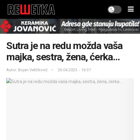
Sutra je na redu možda vaša
majka, sestra, žena, ćerka…
Autor: Bojan Veličković
26.04.2023. - 16:37