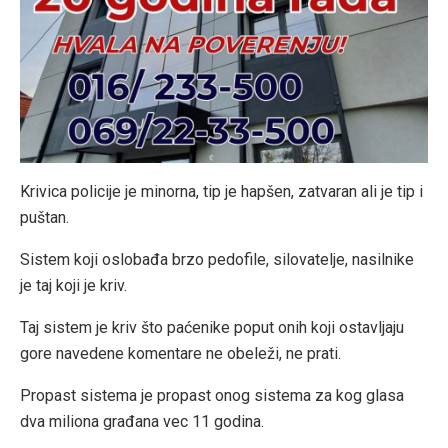
Krivica policije je minorna, tip je hapšen, zatvaran ali je tip i
puštan.
Sistem koji oslobađa brzo pedofile, silovatelje, nasilnike
je taj koji je kriv.
Taj sistem je kriv što paćenike poput onih koji ostavljaju
gore navedene komentare ne obeleži, ne prati.
Propast sistema je propast onog sistema za kog glasa
dva miliona građana vec 11 godina.