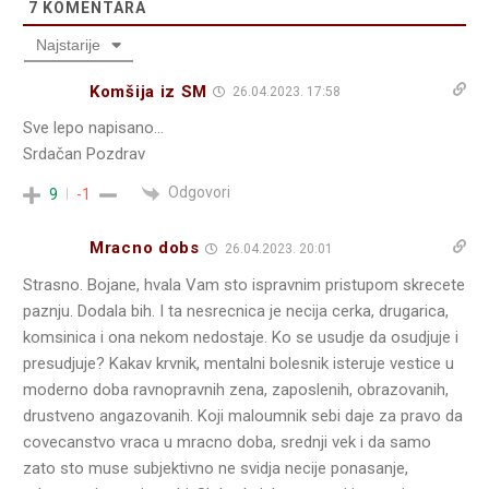
7
KOMENTARA
Najstarije
Komšija iz SM
26.04.2023. 17:58
Sve lepo napisano…
Srdačan Pozdrav
Odgovori
9
-1
Mracno dobs
26.04.2023. 20:01
Strasno. Bojane, hvala Vam sto ispravnim pristupom skrecete
paznju. Dodala bih. I ta nesrecnica je necija cerka, drugarica,
komsinica i ona nekom nedostaje. Ko se usudje da osudjuje i
presudjuje? Kakav krvnik, mentalni bolesnik isteruje vestice u
moderno doba ravnopravnih zena, zaposlenih, obrazovanih,
drustveno angazovanih. Koji maloumnik sebi daje za pravo da
covecanstvo vraca u mracno doba, srednji vek i da samo
zato sto muse subjektivno ne svidja necije ponasanje,