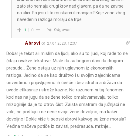
zato sto nemaju drugi krov nad glavom, pa da ne zavrse
na ulici. Pa jesu li to muskarci ili manijaci? Koje zene zbog
navedenih razloga moraju da trpe.
Odgovori
1
0
Abrovi
27.04.2023. 12:37
Dobar je tekst ali mislim da ljudi, ako su to ljudi, koj rade to ne
čitaju ovakve tekstove. Misle da su bogom dani da drugom
presude… Žene ostaju uz njih uglavnom iz ekonomslih
razloga. Jedino da se kao društvo i u svojim zajednicama
osvestimo i prijavljujemo ih češće i bez straha a država da
uvede efikasnije i strože kazne. Ne razunem ni taj fenomen
kod nas na jugu da se žene toliko omalovamavaju, toliko
mizoginije da je to otrov čist. Zaista smatram da južnjaci ne
vole, ne poštuju i ne cene svoje žene dovoljno, ma kakvi
dovoljno! Dokle više ti seoski abrovi kakvog su žene morala?
Većina tračeva potiče iz zavisti, predrasuda, mržnje…