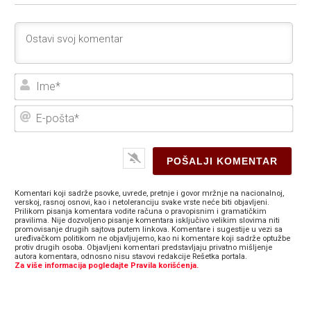
Ime
E-
poš
Komentari koji sadrže psovke, uvrede, pretnje i govor mržnje na nacionalnoj,
verskoj, rasnoj osnovi, kao i netoleranciju svake vrste neće biti objavljeni.
Prilikom pisanja komentara vodite računa o pravopisnim i gramatičkim
pravilima. Nije dozvoljeno pisanje komentara isključivo velikim slovima niti
promovisanje drugih sajtova putem linkova. Komentare i sugestije u vezi sa
uređivačkom politikom ne objavljujemo, kao ni komentare koji sadrže optužbe
protiv drugih osoba. Objavljeni komentari predstavljaju privatno mišljenje
autora komentara, odnosno nisu stavovi redakcije Rešetka portala.
Za više informacija pogledajte Pravila korišćenja.