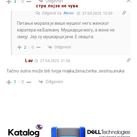
Odgovori
3
0
стра лојзе не чува
Odgovor za
Abrovi
27.04.2023. 15:00
Питање морала је више мушког него женског
каратера на Балкану. Мушкарци могу, а жене не
смеју. Јер су мушкарци јачи. Е свашта.
Odgovori
2
0
Lav
27.04.2023. 21:56
Tačno sutra može biti tvoja majka,žena,ćerka ,sestra,unuka .
Odgovori
1
0