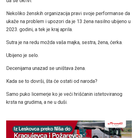
da se okrivi.
Nekoliko ženskih organizacija pravi svoje performanse da
ukaže na problem i upozori da je 13 žena nasilno ubijeno u
2023. godini, a tek je kraj aprila.
Sutra je na redu možda vaša majka, sestra, žena, ćerka.
Ubijeno je selo.
Decenijama unazad se uništava žena.
Kada se to dovrši, šta će ostati od naroda?
Samo puko licemerje ko je veći hrišćanin istetoviranog
krsta na grudima, a ne u duši.