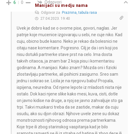
Odgovori
6
0
Manijaci su medju nama
Odgovor za
Praznina, tabula rasa
27.04.2023. 19:40
Uvek je dobro kad se o ovome pise, govori, naglas. Jer
patnje koje mucenice izgovaraju u sebi, ne cuje niko. Kad
cuju, obicno bude kasno. Neko je rekao da bolesnici ne
citaju nase komentare. Pogresno. Cilj je da i oni koji jos
nisu dotukli partnerke stave prst na celo. Ima dosta
takvih citaoca, ja znam bar 2 koja pisu i komentarisu
godinama. A manijaci. Kako znam? Mozda oni i fizicki
zlostavljaju partnerke, ali psihicni zasigurno. Sreo sam
jednu i sokirao se. Licila je na njegovu babu! Propala,
ispijena, neuredna. Od njene lepote iz mladosti nista nije
ostalo. Dok kaci njene slike kako mesi, kuva, cisti, dotle
on javno kidise na druge, a njoj se javno zahvaljuje sto ga
trpi. Takvi muskarci treba da se zastide, makar da cuju
osudu, ako su djon obrazi. Njihove uvele zene su dokaz
monstroznosti njihovog odnosa prema partnerkama.
Koje trpe ili zbog starinskog vaspitanja kad je bilo
sramota razvesti se ili iz straha od batina ili zbog dece ili