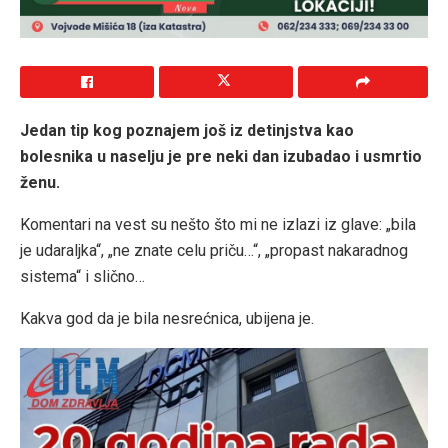
Jedan tip kog poznajem još iz detinjstva kao
bolesnika u naselju je pre neki dan izubadao i usmrtio
ženu.
Komentari na vest su nešto što mi ne izlazi iz glave: „bila
je udaraljka“, „ne znate celu priču…“, „propast nakaradnog
sistema“ i slično…
Kakva god da je bila nesrećnica, ubijena je.