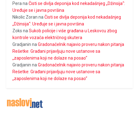
Pera
na
Čisti se divlja deponija kod nekadašnjeg „Džinsija“:
Uređuje se i javna površina
Nikolic Zoran
na
Čisti se divlja deponija kod nekadašnjeg
„Džinsija“: Uređuje se i javna površina
Zoks
na
Sukob policije i više građana u Leskovcu zbog
kontrole vozača električnog skutera
Gradjanin
na
Gradonačelnik najavio proveru nakon pitanja
Rešetke: Građani prijavljuju nove ustanove sa
„zaposlenima koji ne dolaze na posao“
Gradjanin
na
Gradonačelnik najavio proveru nakon pitanja
Rešetke: Građani prijavljuju nove ustanove sa
„zaposlenima koji ne dolaze na posao“