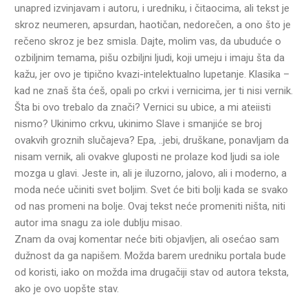
unapred izvinjavam i autoru, i uredniku, i čitaocima, ali tekst je
skroz neumeren, apsurdan, haotičan, nedorečen, a ono što je
rečeno skroz je bez smisla. Dajte, molim vas, da ubuduće o
ozbiljnim temama, pišu ozbiljni ljudi, koji umeju i imaju šta da
kažu, jer ovo je tipično kvazi-intelektualno lupetanje. Klasika –
kad ne znaš šta ćeš, opali po crkvi i vernicima, jer ti nisi vernik.
Šta bi ovo trebalo da znači? Vernici su ubice, a mi ateiisti
nismo? Ukinimo crkvu, ukinimo Slave i smanjiće se broj
ovakvih groznih slučajeva? Epa, ..jebi, druškane, ponavljam da
nisam vernik, ali ovakve gluposti ne prolaze kod ljudi sa iole
mozga u glavi. Jeste in, ali je iluzorno, jalovo, ali i moderno, a
moda neće učiniti svet boljim. Svet će biti bolji kada se svako
od nas promeni na bolje. Ovaj tekst neće promeniti ništa, niti
autor ima snagu za iole dublju misao.
Znam da ovaj komentar neće biti objavljen, ali osećao sam
dužnost da ga napišem. Možda barem uredniku portala bude
od koristi, iako on možda ima drugačiji stav od autora teksta,
ako je ovo uopšte stav.