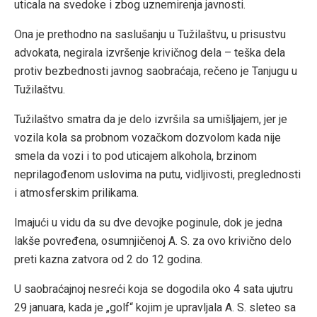
uticala na svedoke i zbog uznemirenja javnosti.
Ona je prethodno na saslušanju u Tužilaštvu, u prisustvu
advokata, negirala izvršenje krivičnog dela – teška dela
protiv bezbednosti javnog saobraćaja, rečeno je Tanjugu u
Tužilaštvu.
Tužilaštvo smatra da je delo izvršila sa umišljajem, jer je
vozila kola sa probnom vozačkom dozvolom kada nije
smela da vozi i to pod uticajem alkohola, brzinom
neprilagođenom uslovima na putu, vidljivosti, preglednosti
i atmosferskim prilikama.
Imajući u vidu da su dve devojke poginule, dok je jedna
lakše povređena, osumnjičenoj A. S. za ovo krivično delo
preti kazna zatvora od 2 do 12 godina.
U saobraćajnoj nesreći koja se dogodila oko 4 sata ujutru
29 januara, kada je „golf“ kojim je upravljala A. S. sleteo sa