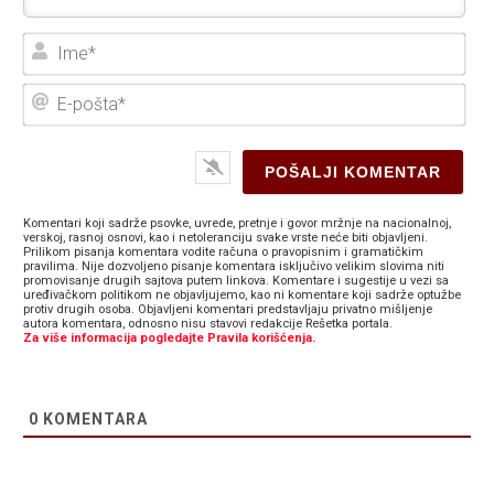
Ime
E-
poš
Komentari koji sadrže psovke, uvrede, pretnje i govor mržnje na nacionalnoj,
verskoj, rasnoj osnovi, kao i netoleranciju svake vrste neće biti objavljeni.
Prilikom pisanja komentara vodite računa o pravopisnim i gramatičkim
pravilima. Nije dozvoljeno pisanje komentara isključivo velikim slovima niti
promovisanje drugih sajtova putem linkova. Komentare i sugestije u vezi sa
uređivačkom politikom ne objavljujemo, kao ni komentare koji sadrže optužbe
protiv drugih osoba. Objavljeni komentari predstavljaju privatno mišljenje
autora komentara, odnosno nisu stavovi redakcije Rešetka portala.
Za više informacija pogledajte Pravila korišćenja.
0
KOMENTARA