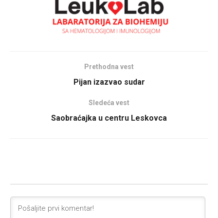
Prethodna vest
Pijan izazvao sudar
Sledeća vest
Saobraćajka u centru Leskovca