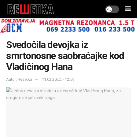
Svedočila devojka iz
smrtonosne saobraćajke kod
Vladičinog Hana
Autor: Rešetka
11.02.2022. - 12:59