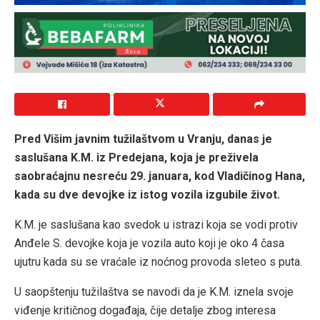
Pred Višim javnim tužilaštvom u Vranju, danas je
saslušana K.M. iz Predejana, koja je preživela
saobraćajnu nesreću 29. januara, kod Vladičinog Hana,
kada su dve devojke iz istog vozila izgubile život.
K.M. je saslušana kao svedok u istrazi koja se vodi protiv
Anđele S. devojke koja je vozila auto koji je oko 4 časa
ujutru kada su se vraćale iz noćnog provoda sleteo s puta.
U saopštenju tužilaštva se navodi da je K.M. iznela svoje
viđenje kritičnog događaja, čije detalje zbog interesa