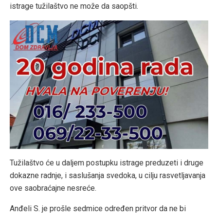
istrage tužilaštvo ne može da saopšti.
Tužilaštvo će u daljem postupku istrage preduzeti i druge
dokazne radnje, i saslušanja svedoka, u cilju rasvetljavanja
ove saobraćajne nesreće.
Anđeli S. je prošle sedmice određen pritvor da ne bi