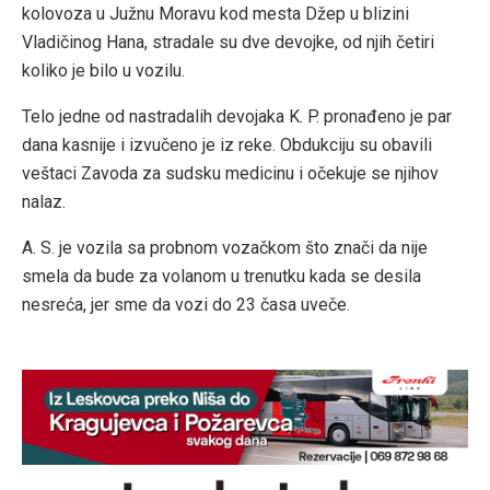
kolovoza u Južnu Moravu kod mesta Džep u blizini
Vladičinog Hana, stradale su dve devojke, od njih četiri
koliko je bilo u vozilu.
Telo jedne od nastradalih devojaka K. P. pronađeno je par
dana kasnije i izvučeno je iz reke. Obdukciju su obavili
veštaci Zavoda za sudsku medicinu i očekuje se njihov
nalaz.
A. S. je vozila sa probnom vozačkom što znači da nije
smela da bude za volanom u trenutku kada se desila
nesreća, jer sme da vozi do 23 časa uveče.