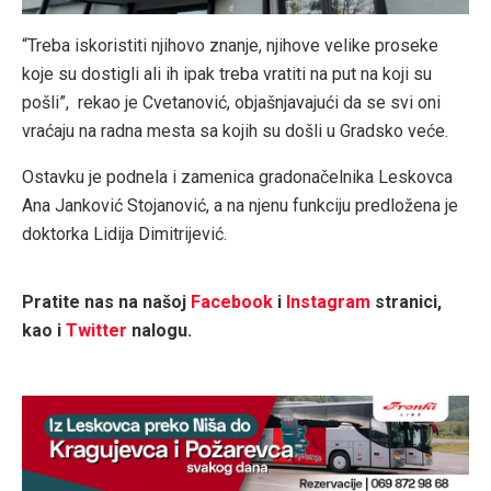
“Treba iskoristiti njihovo znanje, njihove velike proseke
koje su dostigli ali ih ipak treba vratiti na put na koji su
pošli”, rekao je Cvetanović, objašnjavajući da se svi oni
vraćaju na radna mesta sa kojih su došli u Gradsko veće.
Ostavku je podnela i zamenica gradonačelnika Leskovca
Ana Janković Stojanović, a na njenu funkciju predložena je
doktorka Lidija Dimitrijević.
Pratite nas na našoj
Facebook
i
Instagram
stranici,
kao i
Twitter
nalogu.