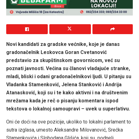
Novi kandidati za gradske većnike, koje je danas
gradonačelnik Leskovca Goran Cvetanović
predstavio za skupštinskom govornicom, već su
poznati javnosti. Većina su članovi vladajuće stranke,
mladi, bliski i odani gradonačelnikovi ljudi. U pitanju su
Vladanka Stamenković, Jelena Stanković i Andrija
Atanasković, koji su i te kako aktivni i na društvenim
mrežama kada je reč o pisanju komentara ispod
tekstova o lokalnoj samoupravi – uvek u superlativu.
Oni će doći na ove pozicije, ukoliko to lokalni parlament to
sutra izglasa, umesto Aleksandre Milovanović, Srećka
Stamenkovića i Slobodana Glišića, koji su podneli