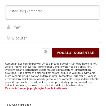
Ime
E-
poš
Komentari koji sadrže psovke, uvrede, pretnje i govor mržnje na nacionalnoj,
verskoj, rasnoj osnovi, kao i netoleranciju svake vrste neće biti objavljeni.
Prilikom pisanja komentara vodite računa o pravopisnim i gramatičkim
pravilima. Nije dozvoljeno pisanje komentara isključivo velikim slovima niti
promovisanje drugih sajtova putem linkova. Komentare i sugestije u vezi sa
uređivačkom politikom ne objavljujemo, kao ni komentare koji sadrže optužbe
protiv drugih osoba. Objavljeni komentari predstavljaju privatno mišljenje
autora komentara, odnosno nisu stavovi redakcije Rešetka portala.
Za više informacija pogledajte Pravila korišćenja.
2
KOMENTARA