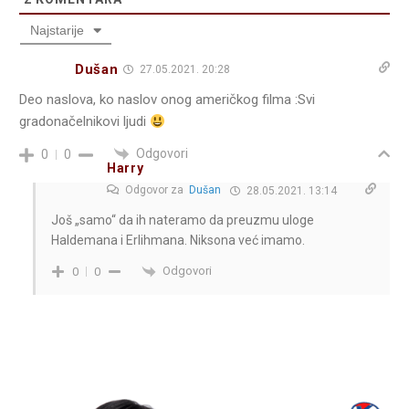
Najstarije
Dušan
27.05.2021. 20:28
Deo naslova, ko naslov onog američkog filma :Svi
gradonačelnikovi ljudi
Odgovori
0
0
Harry
Odgovor za
Dušan
28.05.2021. 13:14
Još „samo“ da ih nateramo da preuzmu uloge
Haldemana i Erlihmana. Niksona već imamo.
Odgovori
0
0