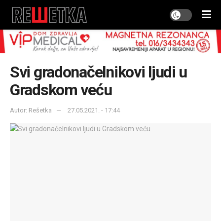
Svi gradonačelnikovi ljudi u
Gradskom veću
Autor: Rešetka
27.05.2021. - 17:44