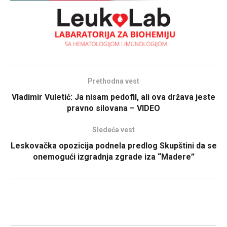
Prethodna vest
Vladimir Vuletić: Ja nisam pedofil, ali ova država jeste
pravno silovana – VIDEO
Sledeća vest
Leskovačka opozicija podnela predlog Skupštini da se
onemogući izgradnja zgrade iza “Madere”