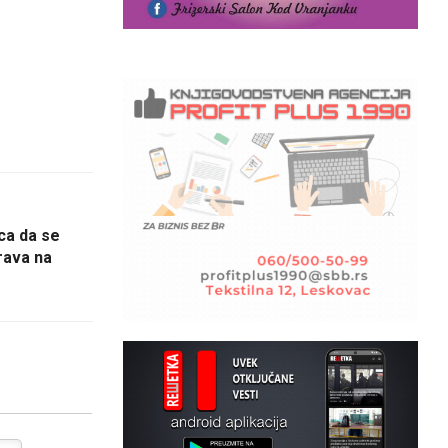
ca da se
rava na