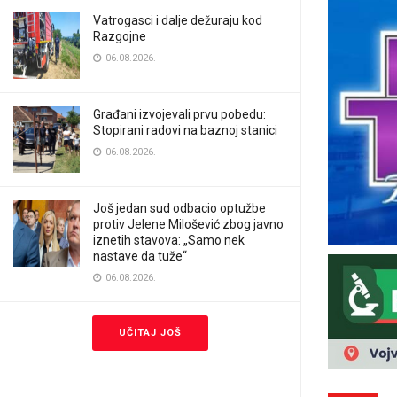
Vatrogasci i dalje dežuraju kod
Razgojne
06.08.2026.
Građani izvojevali prvu pobedu:
Stopirani radovi na baznoj stanici
06.08.2026.
Još jedan sud odbacio optužbe
protiv Jelene Milošević zbog javno
iznetih stavova: „Samo nek
nastave da tuže“
06.08.2026.
UČITAJ JOŠ