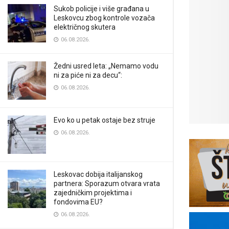
Sukob policije i više građana u
Leskovcu zbog kontrole vozača
električnog skutera
06.08.2026.
Žedni usred leta: „Nemamo vodu
ni za piće ni za decu“:
06.08.2026.
Evo ko u petak ostaje bez struje
06.08.2026.
Leskovac dobija italijanskog
partnera: Sporazum otvara vrata
zajedničkim projektima i
fondovima EU?
06.08.2026.