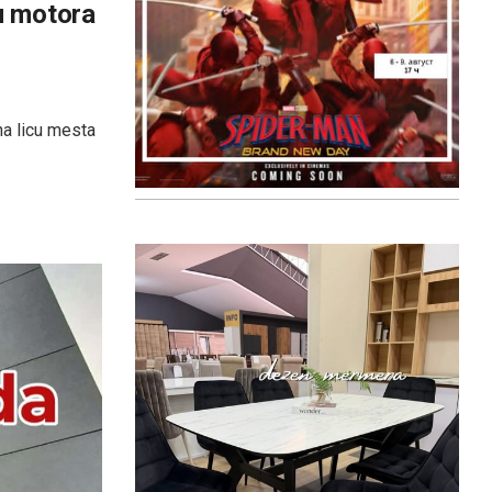
u motora
na licu mesta