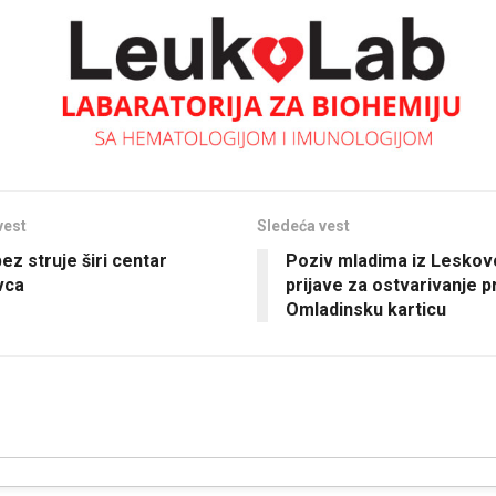
vest
Sledeća vest
ez struje širi centar
Poziv mladima iz Leskov
vca
prijave za ostvarivanje p
Omladinsku karticu