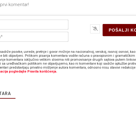
Ime*
E-
pošta*
sadrže psovke, uvrede, pretnje i govor mržnje na nacionalnoj, verskoj, rasnoj osnovi, kao 
e biti objavljeni. Prilikom pisanja komentara vodite računa o pravopisnim i gramatičkim 
anje komentara isključivo velikim slovima niti promovisanje drugih sajtova putem linkov
zi sa uređivačkom politikom ne objavljujemo, kao ni komentare koji sadrže optužbe proti
ntari predstavljaju privatno mišljenje autora komentara, odnosno nisu stavovi redakcije 
acija pogledajte Pravila korišćenja.
TARA