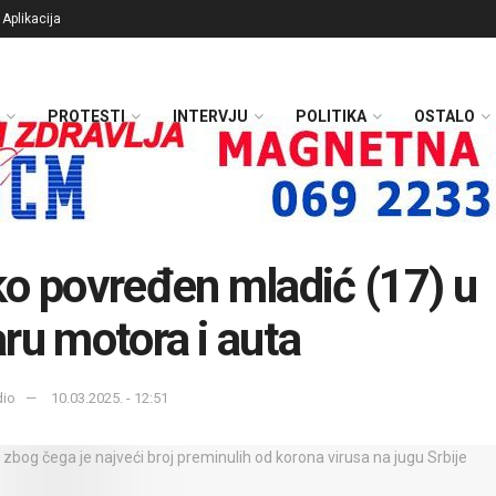
Aplikacija
PROTESTI
INTERVJU
POLITIKA
OSTALO
o povređen mladić (17) u
ru motora i auta
dio
10.03.2025. - 12:51