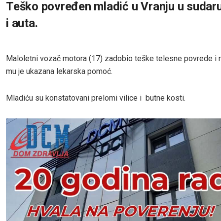
Teško povređen mladić u Vranju u sudar
i auta.
Maloletni vozač motora (17) zadobio teške telesne povrede i 
mu je ukazana lekarska pomoć.
Mladiću su konstatovani prelomi vilice i butne kosti.