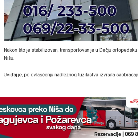
Nakon što je stabilizovan, transportovan je u Dečju ortopedsku 
Nišu.
Uviđaj je, po ovlašćenju nadležnog tužilaštva izvršila saobraćajn