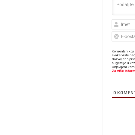
Komentari koji 
svake vrste neć
dozvoljeno pis
sugestije u ve
Objavljeni kome
Za više inform
0
KOMEN