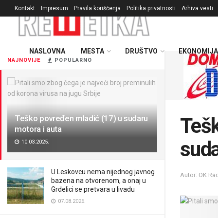
Kontakt
Impresum
Pravila korišćenja
Politika privatnosti
Arhiva vesti
NASLOVNA
MESTA
DRUŠTVO
EKONOMIJA
NAJNOVIJE
POPULARNO
Teško povređen mladić (17) u sudaru
Tešk
motora i auta
suda
10.03.2025.
U Leskovcu nema nijednog javnog
Autor: OK Ra
bazena na otvorenom, a onaj u
Grdelici se pretvara u livadu
07.08.2026.