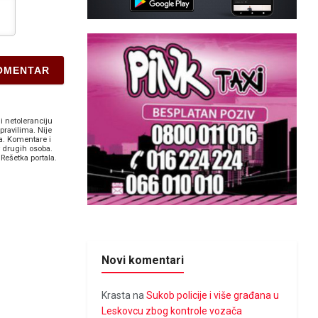
i netoleranciju
pravilima. Nije
a. Komentare i
v drugih osoba.
Rešetka portala.
Novi komentari
Krasta
na
Sukob policije i više građana u
Leskovcu zbog kontrole vozača