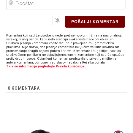
E-
poš
Komentari koji sadrže psovke, uvrede, pretnje i govor mržnje na nacionalnoj,
verskoj, rasnoj osnovi, kao i netoleranciju svake vrste neće biti objavljeni.
Prilikom pisanja komentara vodite računa o pravopisnim i gramatičkim
pravilima. Nije dozvoljeno pisanje komentara isključivo velikim slovima niti
promovisanje drugih sajtova putem linkova. Komentare i sugestije u vezi sa
uređivačkom politikom ne objavljujemo, kao ni komentare koji sadrže optužbe
protiv drugih osoba. Objavljeni komentari predstavljaju privatno mišljenje
autora komentara, odnosno nisu stavovi redakcije Rešetka portala.
Za više informacija pogledajte Pravila korišćenja.
0
KOMENTARA