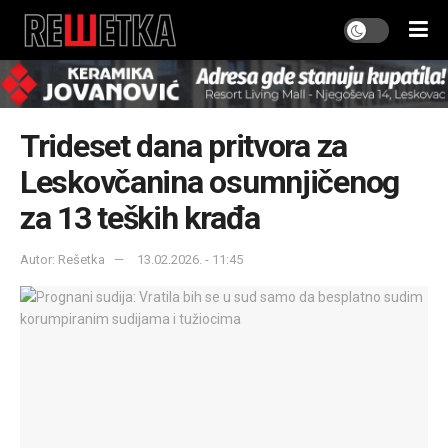
Trideset dana pritvora za
Leskovčanina osumnjičenog
za 13 teških krađa
Autor: Rešetka
13.02.2026. - 11:45