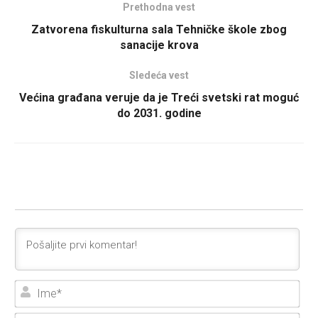
Prethodna vest
Zatvorena fiskulturna sala Tehničke škole zbog
sanacije krova
Sledeća vest
Većina građana veruje da je Treći svetski rat moguć
do 2031. godine
Ime