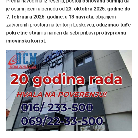
Prema navodima iz rešenja, postoji
osnovana sumnja
da
je osumnjičeni u periodu od
23. oktobra 2025. godine do
7. februara 2026. godine
, u
13 navrata
, obijanjem
zatvorenih prostora na teritoriji Leskovca,
oduzimao tuđe
pokretne stvari
u nameri da sebi pribavi
protivpravnu
imovinsku korist
.