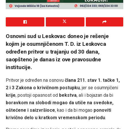
Osnovni sud u
Leskovac
doneo je rešenje
kojim je osumnjičenom T. D. iz Leskovca
određen pritvor u trajanju od 30 dana,
saopšteno je danas iz ove pravosudne
institucije.
Pritvor je određen na osnovu
člana 211. stav 1. tačke 1,
2 i 3 Zakona o krivičnom postupku
, jer se osumnjičeni
krije
, postoji opasnost od
bekstva
, ali i bojazan da bi
boravkom na slobodi mogao da utiče na svedoke,
oštećene i saizvršioce
, kao i da bi mogao
ponoviti
krivično delo u kratkom vremenskom periodu
.