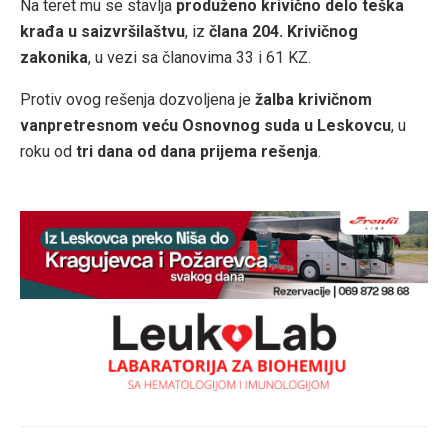
Na teret mu se stavlja
produženo krivično delo teška
krađa u saizvršilaštvu
, iz
člana 204. Krivičnog
zakonika
, u vezi sa članovima 33 i 61 KZ.
Protiv ovog rešenja dozvoljena je
žalba krivičnom
vanpretresnom veću Osnovnog suda u Leskovcu
, u
roku od
tri dana od dana prijema rešenja
.