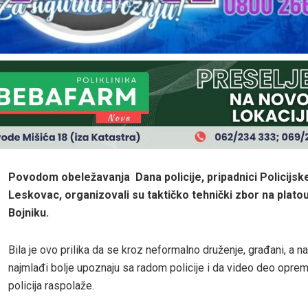
Povodom obeležavanja Dana policije, pripadnici Policijsk
Leskovac, organizovali su taktičko tehnički zbor na plato
Bojniku.
Bila je ovo prilika da se kroz neformalno druženje, građani, a na
najmlađi bolje upoznaju sa radom policije i da video deo opre
policija raspolaže.