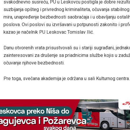
svakodnevno susreću, PU u Leskovcu postigla je dobre rezulta
suzbijanja opšteg i privrednog kriminaliteta, očuvanja stabilnog
mira, unapređenje bezbednosti saobraćaja i u obavljanju ostalih
poslova. Ovi poslovi su izvršavani u potpunosti zakonito i prof
kazao je načelnik PU Leskovac Tomislav Ilić.
Danu otvorenih vrata prisustvovali su i stariji sugrađani, jednak
zainteresovani za drušenje sa priadnicima službe kojis u zadu
očuvanje njihove bezbednosti.
Pre toga, svečana akademija je održana u sali Kulturnog centra.