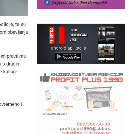
licije, te su
kom obavljanja
im pravilima
i o drugim
 kulture.
tovremeno i