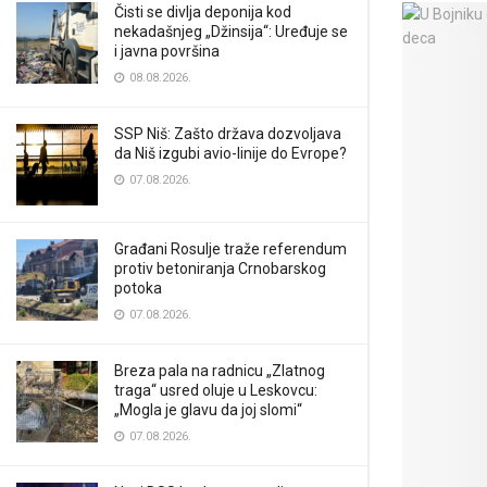
Čisti se divlja deponija kod
nekadašnjeg „Džinsija“: Uređuje se
i javna površina
08.08.2026.
SSP Niš: Zašto država dozvoljava
da Niš izgubi avio-linije do Evrope?
07.08.2026.
Građani Rosulje traže referendum
protiv betoniranja Crnobarskog
potoka
07.08.2026.
Breza pala na radnicu „Zlatnog
traga“ usred oluje u Leskovcu:
„Mogla je glavu da joj slomi“
07.08.2026.