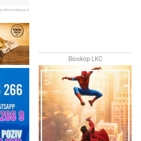
la infocentarjug.rs
Bioskop LKC