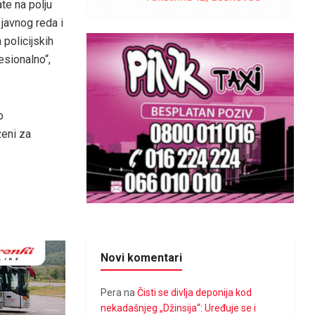
te na polju
 javnog reda i
 policijskih
esionalno“,
o
ženi za
Novi komentari
Pera
na
Čisti se divlja deponija kod
nekadašnjeg „Džinsija“: Uređuje se i