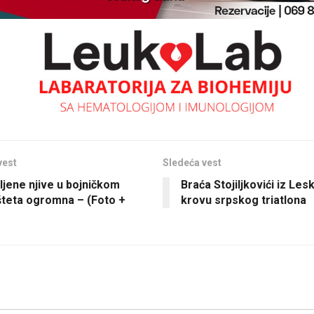
vest
Sledeća vest
ljene njive u bojničkom
Braća Stojiljkovići iz Le
 šteta ogromna – (Foto +
krovu srpskog triatlona