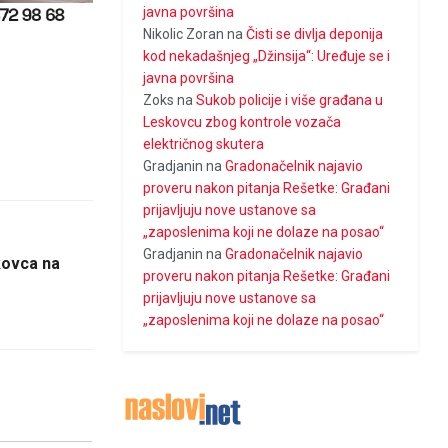
javna površina
Nikolic Zoran
na
Čisti se divlja deponija
kod nekadašnjeg „Džinsija“: Uređuje se i
javna površina
Zoks
na
Sukob policije i više građana u
Leskovcu zbog kontrole vozača
električnog skutera
Gradjanin
na
Gradonačelnik najavio
proveru nakon pitanja Rešetke: Građani
prijavljuju nove ustanove sa
„zaposlenima koji ne dolaze na posao“
Gradjanin
na
Gradonačelnik najavio
skovca na
proveru nakon pitanja Rešetke: Građani
prijavljuju nove ustanove sa
„zaposlenima koji ne dolaze na posao“