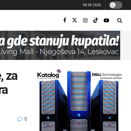
08.08.2026.
, za
ra
0