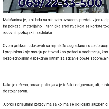
Mališanima je, u skladu sa njihovim uzrasom, predstavljen rad po
im pokazali materijalno – tehnička sredstva koja se koriste to
redovnih policijskih zadataka.
Ovom prilikom edukovali su najmlađe sugrađane i o saobraćajn
i propisima koje moraju poštovati kao pešaci u saobraćaju, kao 
bezbjednosnim aspektima bitnim za sticanje opšte saobraćajne
Kako je rečeno, posao policajaca je težak i odgovoran, ali je is
dostojanstven.
„Uprkos prisutnim izazovima sa kojima se policijski službenici