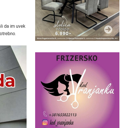
ali da im uvek
potrebno.