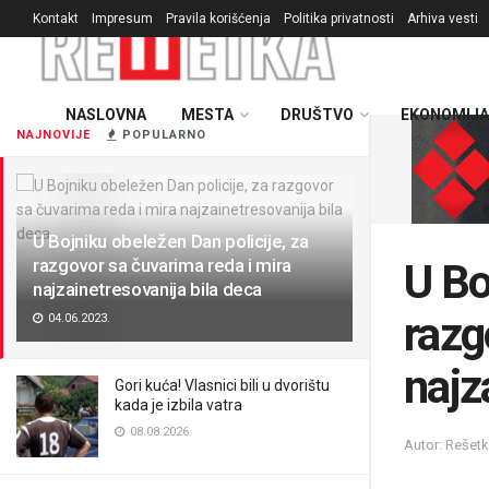
Kontakt
Impresum
Pravila korišćenja
Politika privatnosti
Arhiva vesti
NASLOVNA
MESTA
DRUŠTVO
EKONOMIJA
NAJNOVIJE
POPULARNO
U Bojniku obeležen Dan policije, za
razgovor sa čuvarima reda i mira
U Bo
najzainetresovanija bila deca
razg
04.06.2023.
najz
Gori kuća! Vlasnici bili u dvorištu
kada je izbila vatra
08.08.2026.
Autor: Rešet