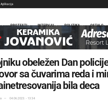
Aplikacija
PROTESTI
INTERVJU
POLITIKA
OSTALO
jniku obeležen Dan policije
ovor sa čuvarima reda i mi
ainetresovanija bila deca
ka
04.06.2023. - 13:34