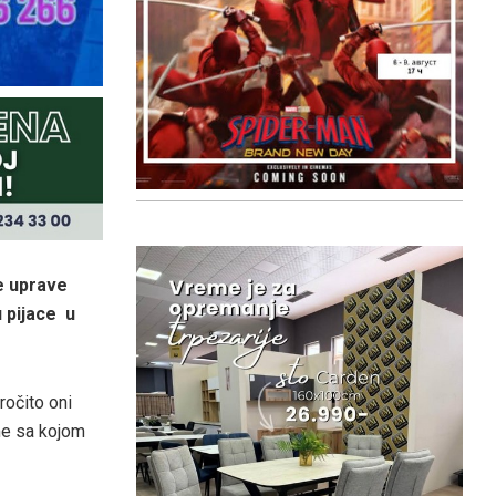
e uprave
u pijace u
ročito oni
me sa kojom