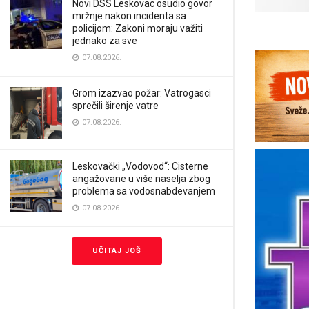
Novi DSS Leskovac osudio govor
mržnje nakon incidenta sa
policijom: Zakoni moraju važiti
jednako za sve
07.08.2026.
Grom izazvao požar: Vatrogasci
sprečili širenje vatre
07.08.2026.
Leskovački „Vodovod“: Cisterne
angažovane u više naselja zbog
problema sa vodosnabdevanjem
07.08.2026.
UČITAJ JOŠ