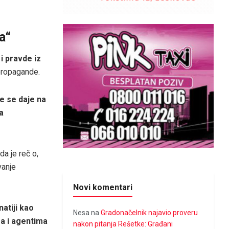
a“
i pravde iz
 propagande.
e se daje na
a
da je reč o,
vanje
Novi komentari
atiji kao
Nesa
na
Gradonačelnik najavio proveru
a i agentima
nakon pitanja Rešetke: Građani