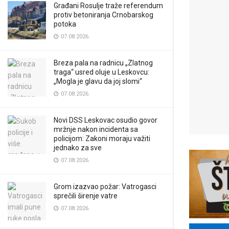
Građani Rosulje traže referendum
protiv betoniranja Crnobarskog
potoka
07.08.2026.
Breza pala na radnicu „Zlatnog
traga“ usred oluje u Leskovcu:
„Mogla je glavu da joj slomi“
07.08.2026.
Novi DSS Leskovac osudio govor
mržnje nakon incidenta sa
policijom: Zakoni moraju važiti
jednako za sve
07.08.2026.
Grom izazvao požar: Vatrogasci
sprečili širenje vatre
07.08.2026.