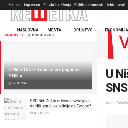
Kontakt
Impresum
Pravila korišćenja
Politika privatnosti
Arhiva vesti
NASLOVNA
MESTA
DRUŠTVO
EKONOMIJA
NAJNOVIJE
POPULARNO
U Nišu 100 miliona za propagandu
U Ni
SNS-a
SNS
27.05.2026.
SSP Niš: Zašto država dozvoljava
Autor: Rešet
da Niš izgubi avio-linije do Evrope?
07.08.2026.