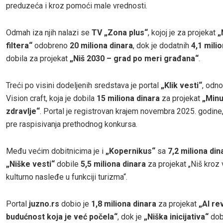
preduzeća i kroz pomoći male vrednosti.
Odmah iza njih nalazi se
TV „Zona plus“
, kojoj je za projekat
„
filtera“
odobreno
20 miliona dinara
, dok je dodatnih
4,1 mili
dobila za projekat
„Niš 2030 – grad po meri građana“
.
Treći po visini dodeljenih sredstava je portal
„Klik vesti“
, odn
Vision craft, koja je dobila
15 miliona dinara
za projekat
„Minu
zdravlje“
. Portal je registrovan krajem novembra 2025. godin
pre raspisivanja prethodnog konkursa.
Među većim dobitnicima je i
„Kopernikus“
sa
7,2 miliona din
„Niške vesti“
dobile
5,5 miliona dinara
za projekat „Niš kroz
kulturno nasleđe u funkciji turizma“.
Portal
juzno.rs
dobio je
1,8 miliona dinara
za projekat
„AI re
budućnost koja je već počela“
, dok je
„Niška inicijativa“
dob