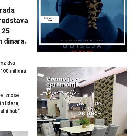
rada
sredstava
a 25
n dinara.
roz dva
o
100 miliona
ke iznose
h lidera,
talni hab“
,