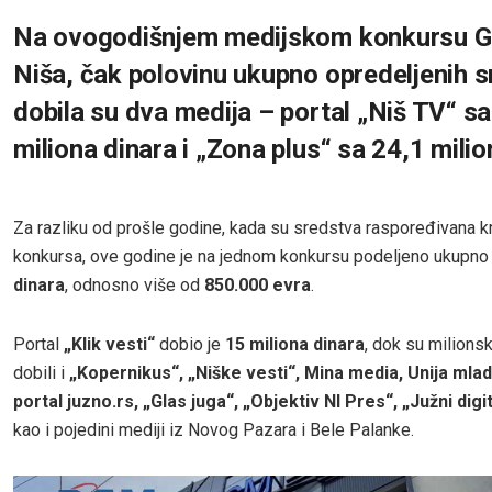
Na ovogodišnjem medijskom konkursu G
Niša, čak polovinu ukupno opredeljenih 
dobila su dva medija – portal „Niš TV“ s
miliona dinara i „Zona plus“ sa 24,1 milio
Za razliku od prošle godine, kada su sredstva raspoređivana k
konkursa, ove godine je na jednom konkursu podeljeno ukupn
dinara
, odnosno više od
850.000 evra
.
Portal
„Klik vesti“
dobio je
15 miliona dinara
, dok su milions
dobili i
„Kopernikus“, „Niške vesti“, Mina media, Unija mladi
portal juzno.rs, „Glas juga“, „Objektiv NI Pres“, „Južni digi
kao i pojedini mediji iz Novog Pazara i Bele Palanke.