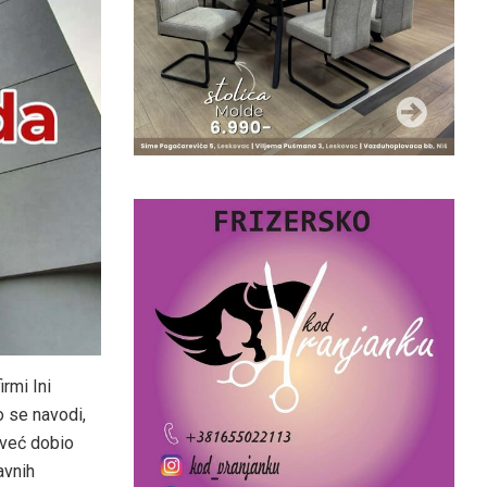
irmi Ini
o se navodi,
 već dobio
avnih