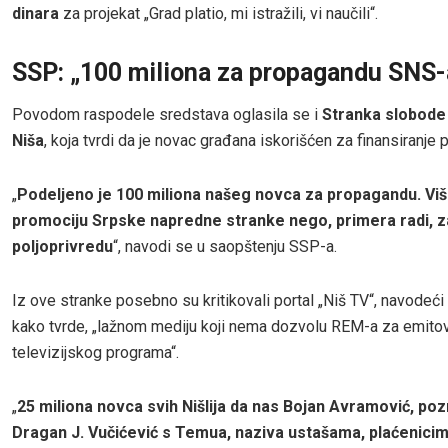
dinara
za projekat „Grad platio, mi istražili, vi naučili“.
SSP: „100 miliona za propagandu SNS-
Povodom raspodele sredstava oglasila se i
Stranka slobode 
Niša
, koja tvrdi da je novac građana iskorišćen za finansiranje
„
Podeljeno je 100 miliona našeg novca za propagandu. Viš
promociju Srpske napredne stranke nego, primera radi, z
poljoprivredu
“, navodi se u saopštenju SSP-a.
Iz ove stranke posebno su kritikovali portal „Niš TV“, navodeći 
kako tvrde, „lažnom mediju koji nema dozvolu REM-a za emito
televizijskog programa“.
„
25 miliona novca svih Nišlija da nas Bojan Avramović, pozn
Dragan J. Vučićević s Temua, naziva ustašama, plaćenicim