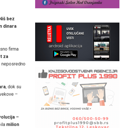
Niš bez
on dinara
osno firma
t za
e, neposredno
ara
, dok su
 vekove –
volucija –
ila
milion