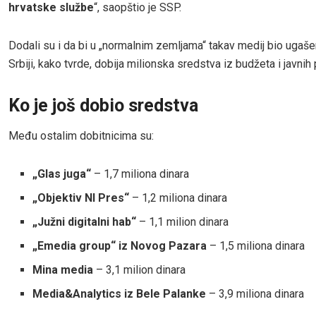
hrvatske službe
“, saopštio je SSP.
Dodali su i da bi u „normalnim zemljama“ takav medij bio ugaše
Srbiji, kako tvrde, dobija milionska sredstva iz budžeta i javni
Ko je još dobio sredstva
Među ostalim dobitnicima su:
„Glas juga“
– 1,7 miliona dinara
„Objektiv NI Pres“
– 1,2 miliona dinara
„Južni digitalni hab“
– 1,1 milion dinara
„Emedia group“ iz Novog Pazara
– 1,5 miliona dinara
Mina media
– 3,1 milion dinara
Media&Analytics iz Bele Palanke
– 3,9 miliona dinara