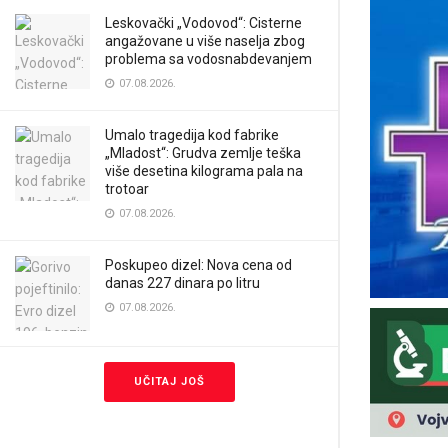
Leskovački „Vodovod“: Cisterne
angažovane u više naselja zbog
problema sa vodosnabdevanjem
07.08.2026.
Umalo tragedija kod fabrike
„Mladost“: Grudva zemlje teška
više desetina kilograma pala na
trotoar
07.08.2026.
Poskupeo dizel: Nova cena od
danas 227 dinara po litru
07.08.2026.
UČITAJ JOŠ