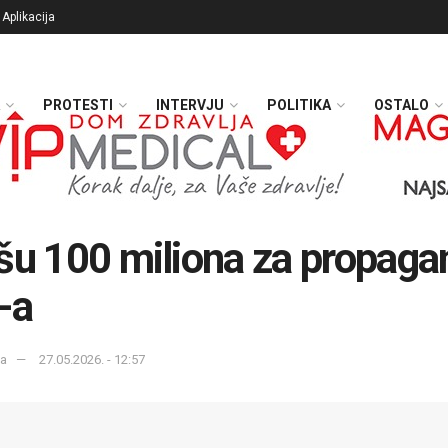
Aplikacija
PROTESTI
INTERVJU
POLITIKA
OSTALO
šu 100 miliona za propaga
-a
ka
27.05.2026. - 12:57