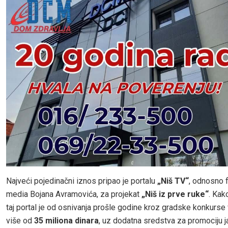
Najveći pojedinačni iznos pripao je portalu
„Niš TV“
, odnosno f
media Bojana Avramovića, za projekat
„Niš iz prve ruke“
. Kak
taj portal je od osnivanja prošle godine kroz gradske konkurse
više od
35 miliona dinara
, uz dodatna sredstva za promociju j