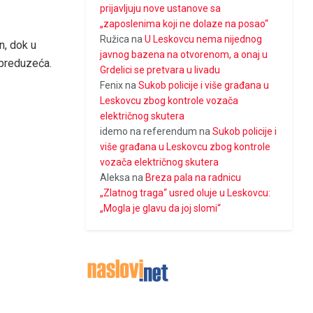
prijavljuju nove ustanove sa
„zaposlenima koji ne dolaze na posao“
Ružica
na
U Leskovcu nema nijednog
n, dok u
javnog bazena na otvorenom, a onaj u
h preduzeća.
Grdelici se pretvara u livadu
Fenix
na
Sukob policije i više građana u
Leskovcu zbog kontrole vozača
električnog skutera
idemo na referendum
na
Sukob policije i
više građana u Leskovcu zbog kontrole
vozača električnog skutera
Aleksa
na
Breza pala na radnicu
„Zlatnog traga“ usred oluje u Leskovcu:
„Mogla je glavu da joj slomi“