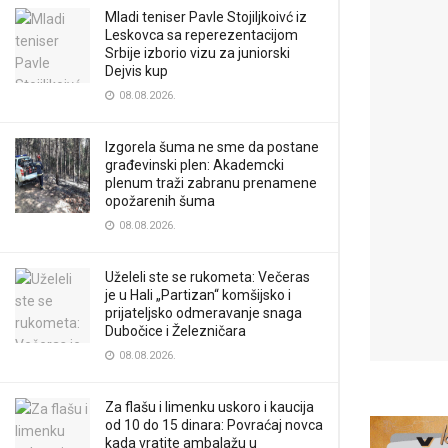
Mladi teniser Pavle Stojiljkoivć iz
Leskovca sa reperezentacijom
Srbije izborio vizu za juniorski
Dejvis kup
08.08.2026.
Izgorela šuma ne sme da postane
građevinski plen: Akademcki
plenum traži zabranu prenamene
opožarenih šuma
08.08.2026.
Uželeli ste se rukometa: Večeras
je u Hali „Partizan“ komšijsko i
prijateljsko odmeravanje snaga
Dubočice i Železničara
08.08.2026.
Za flašu i limenku uskoro i kaucija
od 10 do 15 dinara: Povraćaj novca
kada vratite ambalažu u