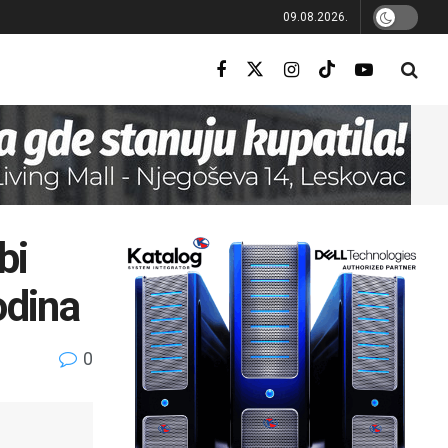
09.08.2026.
bi
odina
0