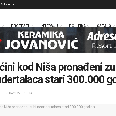
Aplikacija
PROTESTI
INTERVJU
POLITIKA
OSTALO
ćini kod Niša pronađeni zu
dertalaca stari 300.000 g
06.04.2022. - 13:14