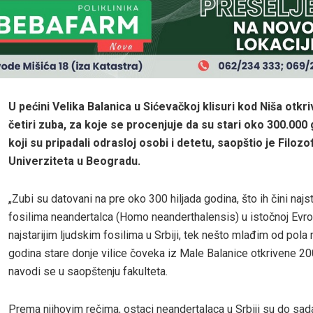
U pećini Velika Balanica u Sićevačkoj klisuri kod Niša otkr
četiri zuba, za koje se procenjuje da su stari oko 300.000 
koji su pripadali odrasloj osobi i detetu, saopštio je Filozo
Univerziteta u Beogradu.
„Zubi su datovani na pre oko 300 hiljada godina, što ih čini najst
fosilima neandertalca (Homo neanderthalensis) u istočnoj Evro
najstarijim ljudskim fosilima u Srbiji, tek nešto mlađim od pola 
godina stare donje vilice čoveka iz Male Balanice otkrivene 20
navodi se u saopštenju fakulteta.
Prema njihovim rečima, ostaci neandertalaca u Srbiji su do sada