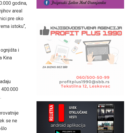
00.000 godina,
jihov areal
nici pre oko
rema istoku“,
ognjišta i
a Kina
padaju
o 400.000
.
erovatnije
vek se ne
ošlo