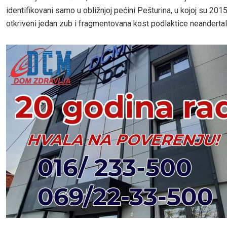
identifikovani samo u obližnjoj pećini Pešturina, u kojoj su 201
otkriveni jedan zub i fragmentovana kost podlaktice neandertal