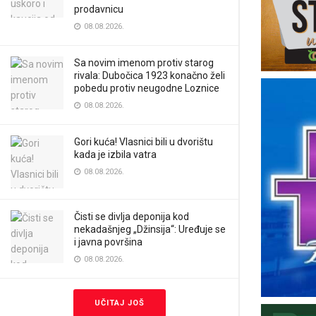
prodavnicu
08.08.2026.
Sa novim imenom protiv starog
rivala: Dubočica 1923 konačno želi
pobedu protiv neugodne Loznice
08.08.2026.
Gori kuća! Vlasnici bili u dvorištu
kada je izbila vatra
08.08.2026.
Čisti se divlja deponija kod
nekadašnjeg „Džinsija“: Uređuje se
i javna površina
08.08.2026.
UČITAJ JOŠ