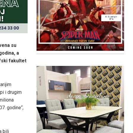
ivena su
godina, a
fski fakultet
arijim
pi i drugim
miliona
07. godine“,
 bili