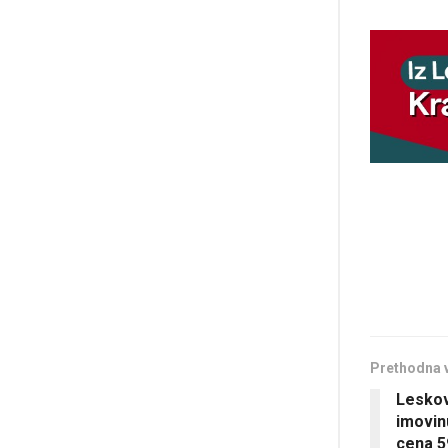
Prethodna 
Leskov
imovin
cena 5