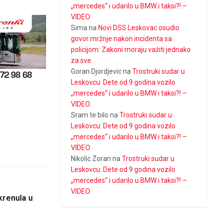
„mercedes“ i udarilo u BMW i taksi?! –
VIDEO
Sima
na
Novi DSS Leskovac osudio
govor mržnje nakon incidenta sa
policijom: Zakoni moraju važiti jednako
za sve
Goran Djordjevic
na
Trostruki sudar u
Leskovcu: Dete od 9 godina vozilo
„mercedes“ i udarilo u BMW i taksi?! –
VIDEO
Sram te bilo
na
Trostruki sudar u
Leskovcu: Dete od 9 godina vozilo
„mercedes“ i udarilo u BMW i taksi?! –
VIDEO
Nikolic Zoran
na
Trostruki sudar u
Leskovcu: Dete od 9 godina vozilo
„mercedes“ i udarilo u BMW i taksi?! –
VIDEO
krenula u