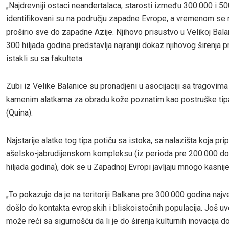
„Najdrevniji ostaci neandertalaca, starosti između 300.000 i 5
identifikovani su na području zapadne Evrope, a vremenom se n
proširio sve do zapadne Azije. Njihovo prisustvo u Velikoj Bala
300 hiljada godina predstavlja najraniji dokaz njihovog širenja p
istakli su sa fakulteta.
Zubi iz Velike Balanice su pronadjeni u asocijaciji sa tragovima 
kamenim alatkama za obradu kože poznatim kao postruške tip
(Quina).
Najstarije alatke tog tipa potiču sa istoka, sa nalazišta koja pri
ašelsko-jabrudijenskom kompleksu (iz perioda pre 200.000 d
hiljada godina), dok se u Zapadnoj Evropi javljaju mnogo kasnije
„To pokazuje da je na teritoriji Balkana pre 300.000 godina najv
došlo do kontakta evropskih i bliskoistočnih populacija. Još u
može reći sa sigurnošću da li je do širenja kulturnih inovacija d