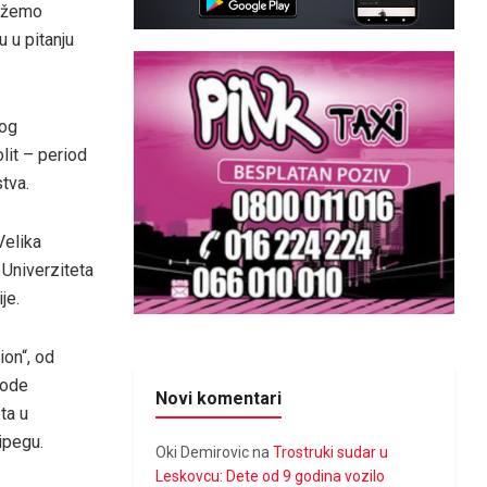
možemo
u u pitanju
nog
lit – period
stva.
Velika
 Univerziteta
je.
ion“, od
vode
Novi komentari
ta u
ipegu.
Oki Demirovic
na
Trostruki sudar u
Leskovcu: Dete od 9 godina vozilo