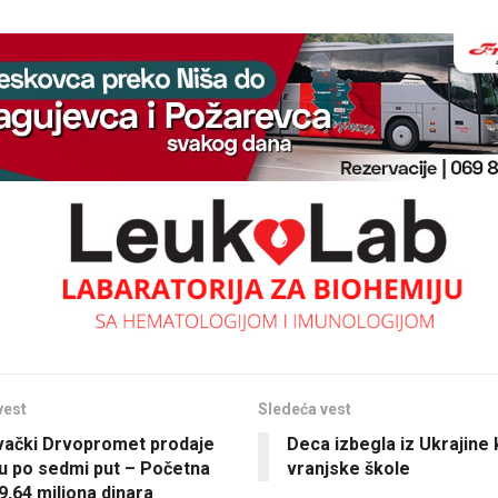
vest
Sledeća vest
ački Drvopromet prodaje
Deca izbegla iz Ukrajine 
u po sedmi put – Početna
vranjske škole
9,64 miliona dinara