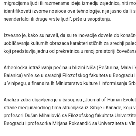
migracijama ljudi ili razmenama ideja izmedju zajednica, niti 
identifikovati izvorne nosioce ove tehnologije, nije jasno da li s
neandertalci ili druge vrste ljudi“, piše u saopštenju.
Izvesno je, kako su naveli, da su te inovacije dovele do konač
uobličavanja kulturnih obrazaca karakterističnih za srednji paleo
koji predstavlja jednu od prekretnica u ranoj praistoriji čovečan
Arheološka istraživanja pećina u blizini Niša (Pešturina, Mala i 
Balanica) vrše se u saradnji Filozofskog fakulteta u Beogradu i
u Vinipegu, a finansira ih Ministarstvo kulture i informisanja Srbi
Analiza zuba objavljena je u časopisu „Journal of Human Evolut
strane medjunarodnog tima stručnjaka iz Srbije i Kanade, koju 
profesori Dušan Mihailović sa Filozofskog fakulteta Univerzite
Beogradu i profesorka Mirjana Roksandić sa Univerziteta u Vin