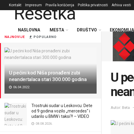
Kontakt
Impresum
Pravila korišćenja
Politika privatnosti
Arhiva vesti
NASLOVNA
MESTA
DRUŠTVO
EKONOMIJA
NAJNOVIJE
POPULARNO
U pećini kod Niša pronađeni zubi
U pe
neandertalaca stari 300.000 godina
nean
06.04.2022.
Trostruki sudar u Leskovcu: Dete
Autor: Beta
od 9 godina vozilo „mercedes“ i
udarilo u BMW i taksi?! – VIDEO
08.08.2026.