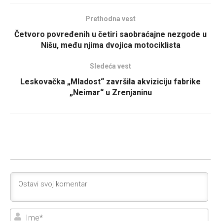
Prethodna vest
Četvoro povređenih u četiri saobraćajne nezgode u
Nišu, među njima dvojica motociklista
Sledeća vest
Leskovačka „Mladost“ završila akviziciju fabrike
„Neimar“ u Zrenjaninu
Ime