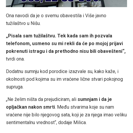
Ona navodi da je o svemu obavestila i Više javno
tužilaštvo u Nišu.
„Pisala sam tužilaštvu. Tek kada sam ih pozvala
telefonom, usmeno su mi rekli da će po mojoj prijavi
pokrenuti istragu i da prethodno nisu bili obavešteni“,
tvrdi ona.
Dodatnu sumnju kod porodice izazvale su, kako kaže, i
okolnosti pod kojima su im vraćene lične stvari pokojnog
supruga.
„Ne želim ništa da prejudiciram, ali
sumnjam i da je
opljačkan nakon smrti
. Među stvarima koje su nam
vraćene nije bilo njegovog sata, koji je za njega imao veliku
sentimentalnu vrednost“, dodaje Milica.