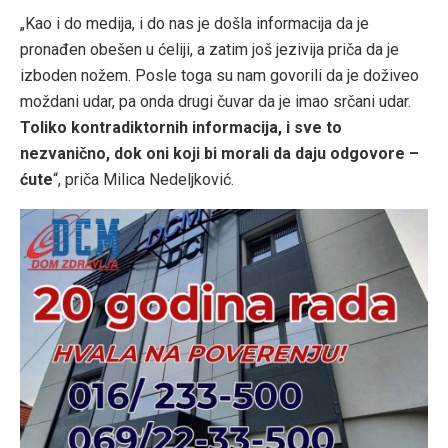
„Kao i do medija, i do nas je došla informacija da je
pronađen obešen u ćeliji, a zatim još jezivija priča da je
izboden nožem. Posle toga su nam govorili da je doživeo
moždani udar, pa onda drugi čuvar da je imao srčani udar.
Toliko kontradiktornih informacija, i sve to
nezvanično, dok oni koji bi morali da daju odgovore –
ćute
“, priča Milica Nedeljković.