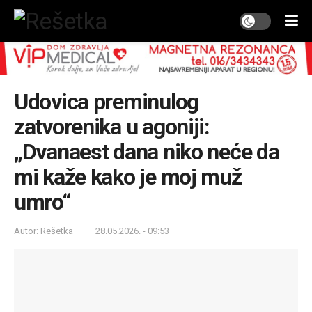
Udovica preminulog
zatvorenika u agoniji:
„Dvanaest dana niko neće da
mi kaže kako je moj muž
umro“
Autor: Rešetka
28.05.2026. - 09:53