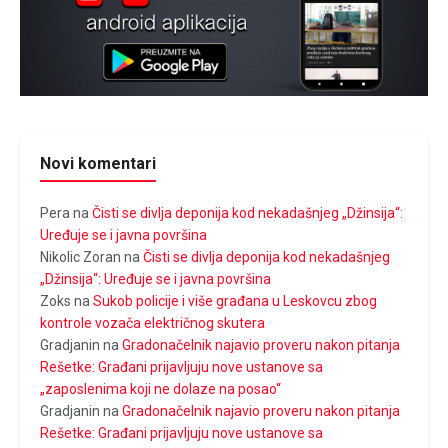
Novi komentari
Pera
na
Čisti se divlja deponija kod nekadašnjeg „Džinsija“:
Uređuje se i javna površina
Nikolic Zoran
na
Čisti se divlja deponija kod nekadašnjeg
„Džinsija“: Uređuje se i javna površina
Zoks
na
Sukob policije i više građana u Leskovcu zbog
kontrole vozača električnog skutera
Gradjanin
na
Gradonačelnik najavio proveru nakon pitanja
Rešetke: Građani prijavljuju nove ustanove sa
„zaposlenima koji ne dolaze na posao“
Gradjanin
na
Gradonačelnik najavio proveru nakon pitanja
Rešetke: Građani prijavljuju nove ustanove sa