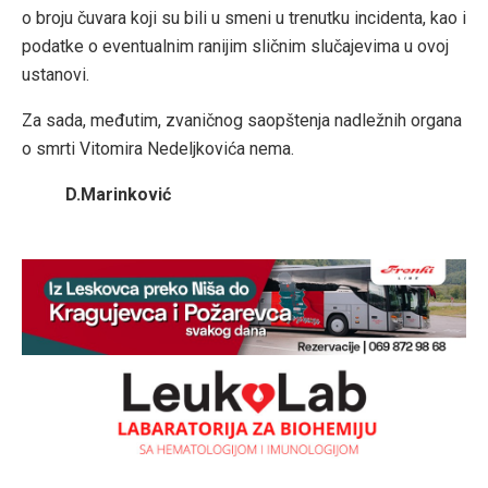
o broju čuvara koji su bili u smeni u trenutku incidenta, kao i
podatke o eventualnim ranijim sličnim slučajevima u ovoj
ustanovi.
Za sada, međutim, zvaničnog saopštenja nadležnih organa
o smrti Vitomira Nedeljkovića nema.
D.Marinković