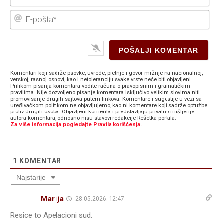
E-
poš
Komentari koji sadrže psovke, uvrede, pretnje i govor mržnje na nacionalnoj,
verskoj, rasnoj osnovi, kao i netoleranciju svake vrste neće biti objavljeni.
Prilikom pisanja komentara vodite računa o pravopisnim i gramatičkim
pravilima. Nije dozvoljeno pisanje komentara isključivo velikim slovima niti
promovisanje drugih sajtova putem linkova. Komentare i sugestije u vezi sa
uređivačkom politikom ne objavljujemo, kao ni komentare koji sadrže optužbe
protiv drugih osoba. Objavljeni komentari predstavljaju privatno mišljenje
autora komentara, odnosno nisu stavovi redakcije Rešetka portala.
Za više informacija pogledajte Pravila korišćenja.
1
KOMENTAR
Najstarije
Marija
28.05.2026. 12:47
Resice to Apelacioni sud.