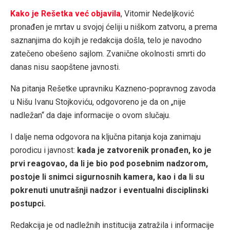
Kako je Rešetka već objavila
, Vitomir Nedeljković
pronađen je mrtav u svojoj ćeliji u niškom zatvoru, a prema
saznanjima do kojih je redakcija došla, telo je navodno
zatečeno obešeno sajlom. Zvanične okolnosti smrti do
danas nisu saopštene javnosti.
Na pitanja Rešetke upravniku Kazneno-popravnog zavoda
u Nišu Ivanu Stojkoviću, odgovoreno je da on „nije
nadležan“ da daje informacije o ovom slučaju.
I dalje nema odgovora na ključna pitanja koja zanimaju
porodicu i javnost:
kada je zatvorenik pronađen, ko je
prvi reagovao, da li je bio pod posebnim nadzorom,
postoje li snimci sigurnosnih kamera, kao i da li su
pokrenuti unutrašnji nadzor i eventualni disciplinski
postupci.
Redakcija je od nadležnih institucija zatražila i informacije