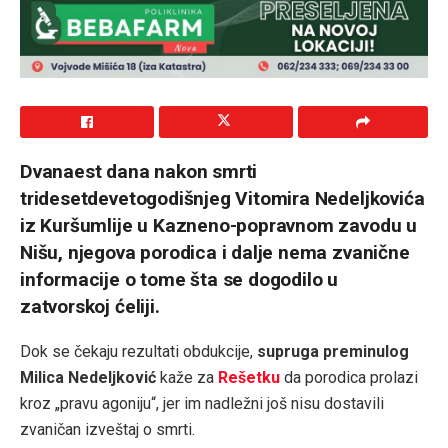
Dvanaest dana nakon smrti
tridesetdevetogodišnjeg Vitomira Nedeljkovića
iz Kuršumlije u Kazneno-popravnom zavodu u
Nišu, njegova porodica i dalje nema zvanične
informacije o tome šta se dogodilo u
zatvorskoj ćeliji.
Dok se čekaju rezultati obdukcije,
supruga preminulog
Milica Nedeljković
kaže za
Rešetku
da porodica prolazi
kroz „pravu agoniju“, jer im nadležni još nisu dostavili
zvaničan izveštaj o smrti.