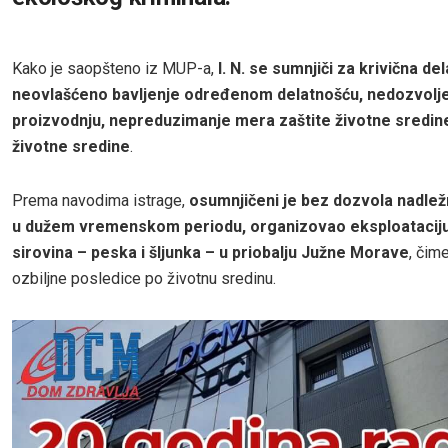
Kako je saopšteno iz MUP-a,
I. N. se sumnjiči za krivična del
neovlašćeno bavljenje određenom delatnošću, nedozvolj
proizvodnju, nepreduzimanje mera zaštite životne sredine
životne sredine
.
Prema navodima istrage,
osumnjičeni je bez dozvola nadlež
u dužem vremenskom periodu, organizovao eksploataciju
sirovina – peska i šljunka – u priobalju Južne Morave
, čim
ozbiljne posledice po životnu sredinu.