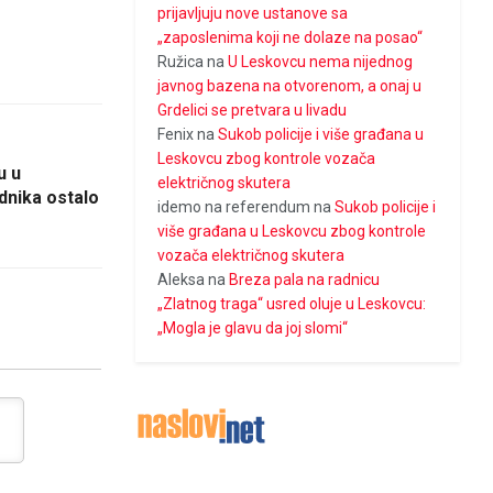
prijavljuju nove ustanove sa
„zaposlenima koji ne dolaze na posao“
Ružica
na
U Leskovcu nema nijednog
javnog bazena na otvorenom, a onaj u
Grdelici se pretvara u livadu
Fenix
na
Sukob policije i više građana u
Leskovcu zbog kontrole vozača
u u
električnog skutera
dnika ostalo
idemo na referendum
na
Sukob policije i
više građana u Leskovcu zbog kontrole
vozača električnog skutera
Aleksa
na
Breza pala na radnicu
„Zlatnog traga“ usred oluje u Leskovcu:
„Mogla je glavu da joj slomi“