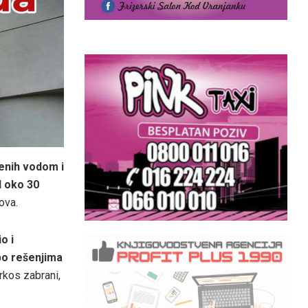
jenih vodom i
d oko 30
ova.
o i
po rešenjima
prkos zabrani,