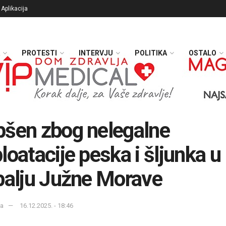
Aplikacija
PROTESTI
INTERVJU
POLITIKA
OSTALO
šen zbog nelegalne
loatacije peska i šljunka u
balju Južne Morave
ka
16.12.2025. - 18:46