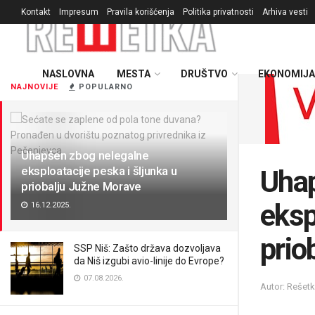
Kontakt
Impresum
Pravila korišćenja
Politika privatnosti
Arhiva vesti
NASLOVNA
MESTA
DRUŠTVO
EKONOMIJA
NAJNOVIJE
POPULARNO
Uhapšen zbog nelegalne
eksploatacije peska i šljunka u
Uhap
priobalju Južne Morave
eksp
16.12.2025.
prio
SSP Niš: Zašto država dozvoljava
da Niš izgubi avio-linije do Evrope?
07.08.2026.
Autor: Rešet