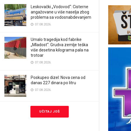
Leskovački „Vodovod“: Cisterne
angažovane u više naselja zbog
problema sa vodosnabdevanjem
07.08.2026.
Umalo tragedija kod fabrike
„Mladost“: Grudva zemlje teška
više desetina kilograma pala na
trotoar
07.08.2026.
Poskupeo dizel: Nova cena od
danas 227 dinara po litru
07.08.2026.
UČITAJ JOŠ