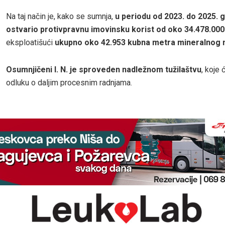
Na taj način je, kako se sumnja,
u periodu od 2023. do 2025. 
ostvario protivpravnu imovinsku korist od oko 34.478.000
eksploatišući
ukupno oko 42.953 kubna metra mineralnog m
Osumnjičeni I. N. je sproveden nadležnom tužilaštvu
, koje 
odluku o daljim procesnim radnjama.