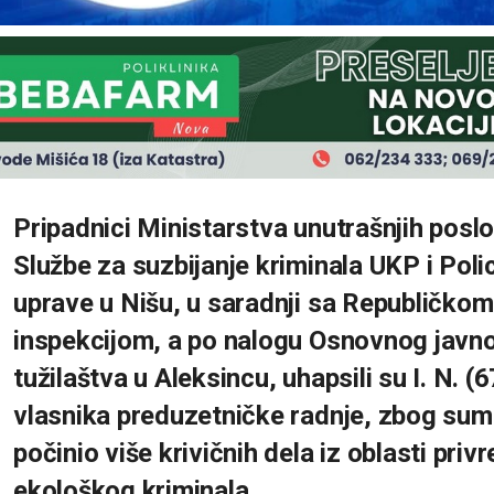
Pripadnici Ministarstva unutrašnjih posl
Službe za suzbijanje kriminala UKP i Poli
uprave u Nišu, u saradnji sa Republičk
inspekcijom, a po nalogu Osnovnog javn
tužilaštva u Aleksincu, uhapsili su I. N. (6
vlasnika preduzetničke radnje, zbog sumn
počinio više krivičnih dela iz oblasti priv
ekološkog kriminala.