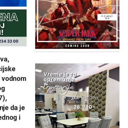
ova,
cijske
om vodnom
og
7),
je da je
rednog i