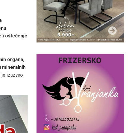
a
enu
 i oštećenje
nih organa,
 mineralnih
e je izazvao