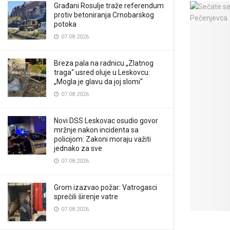
Građani Rosulje traže referendum
protiv betoniranja Crnobarskog
potoka
07.08.2026.
Breza pala na radnicu „Zlatnog
traga“ usred oluje u Leskovcu:
„Mogla je glavu da joj slomi“
07.08.2026.
Novi DSS Leskovac osudio govor
mržnje nakon incidenta sa
policijom: Zakoni moraju važiti
jednako za sve
07.08.2026.
Grom izazvao požar: Vatrogasci
sprečili širenje vatre
07.08.2026.