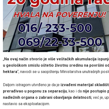
„
Na ovaj način stvorio je više veštačkih akumulacija ispun
u geološkom smislu oštetio životnu sredinu na površini o
hektara
“, navodi se u saopštenju Ministarstva unutrašnjih posl
Daljom istragom utvrđeno je da je
izvađeni materijal skladišti
prerađivao u pogonu za separaciju
, kao i da
nije postupio 
nadležnih organa o zabrani obavljanja delatnosti
, već je, u
nastavio sa eksploatacijom.