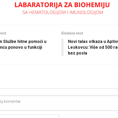
vest
Sledeća vest
n Službe hitne pomoći u
Novi talas otkaza u Aptiv
incu ponovo u funkciji
Leskovcu: Više od 500 ra
bez posla
Ime*