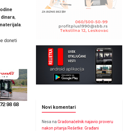
godine
 dinara
,
aterijala
.
će doneti
Novi komentari
Nesa
na
Gradonačelnik najavio proveru
nakon pitanja Rešetke: Građani