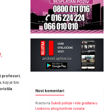
,
i profesori.
 koji je bio
oristila
Novi komentari
Krasta
na
Sukob policije i više građana u
Leskovcu zbog kontrole vozača