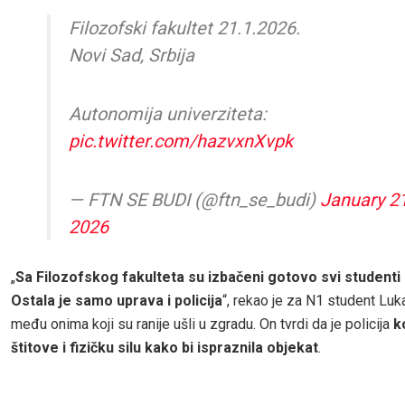
Filozofski fakultet 21.1.2026.
Novi Sad, Srbija
Autonomija univerziteta:
pic.twitter.com/hazvxnXvpk
— FTN SE BUDI (@ftn_se_budi)
January 21
2026
„
Sa Filozofskog fakulteta su izbačeni gotovo svi studenti 
Ostala je samo uprava i policija
“, rekao je za N1 student Luka,
među onima koji su ranije ušli u zgradu. On tvrdi da je policija
k
štitove i fizičku silu kako bi ispraznila objekat
.