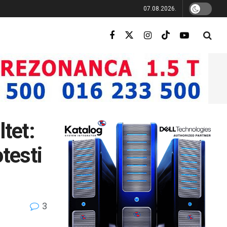
07.08.2026.
ltet:
otesti
3