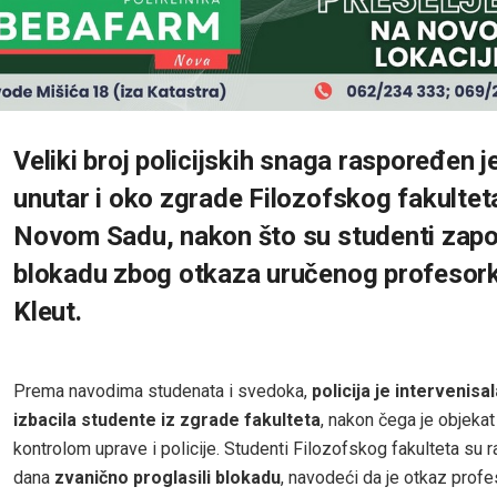
Veliki broj policijskih snaga raspoređen 
unutar i oko zgrade Filozofskog fakultet
Novom Sadu, nakon što su studenti zapo
blokadu zbog otkaza uručenog profesork
Kleut.
Prema navodima studenata i svedoka,
policija je intervenisal
izbacila studente iz zgrade fakulteta
, nakon čega je objeka
kontrolom uprave i policije. Studenti Filozofskog fakulteta su 
dana
zvanično proglasili blokadu
, navodeći da je otkaz profe