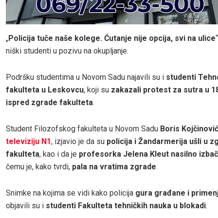
„
Policija tuče naše kolege. Ćutanje nije opcija, svi na ulice
niški studenti u pozivu na okupljanje.
Podršku studentima u Novom Sadu najavili su i
studenti Teh
fakulteta u Leskovcu
, koji su
zakazali protest za sutra u 
ispred zgrade fakulteta
.
Student Filozofskog fakulteta u Novom Sadu
Boris Kojčinovi
televiziju N1
, izjavio je da su
policija i Žandarmerija ušli u 
fakulteta
, kao i da je
profesorka Jelena Kleut nasilno izba
čemu je, kako tvrdi,
pala na vratima zgrade
.
Snimke na kojima se vidi kako policija
gura građane i primenj
objavili su i
studenti Fakulteta tehničkih nauka u blokadi
.