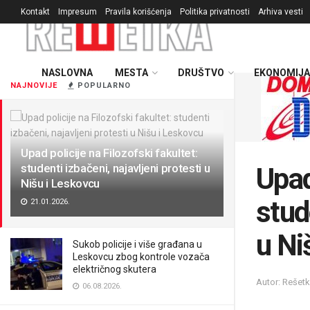
Kontakt
Impresum
Pravila korišćenja
Politika privatnosti
Arhiva vesti
NASLOVNA
MESTA
DRUŠTVO
EKONOMIJA
NAJNOVIJE
POPULARNO
Upad policije na Filozofski fakultet:
studenti izbačeni, najavljeni protesti u
Upad
Nišu i Leskovcu
stud
21.01.2026.
u Ni
Sukob policije i više građana u
Leskovcu zbog kontrole vozača
električnog skutera
Autor: Rešetk
06.08.2026.