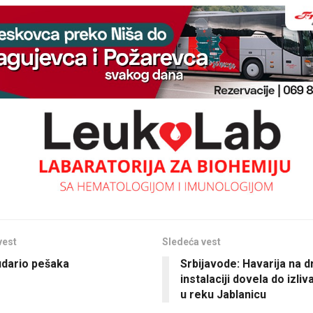
vest
Sledeća vest
udario pešaka
Srbijavode: Havarija na 
instalaciji dovela do izliv
u reku Jablanicu