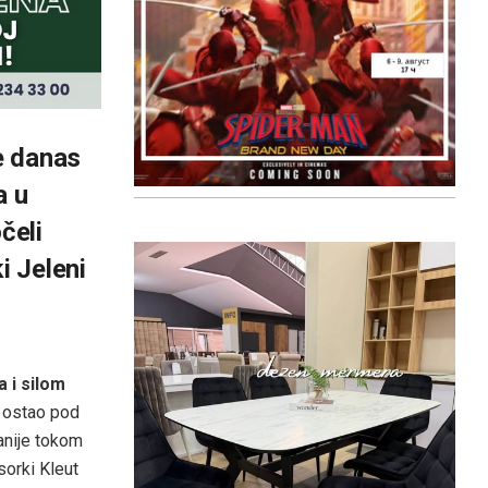
je danas
a u
čeli
i Jeleni
a i silom
t ostao pod
ranije tokom
sorki Kleut