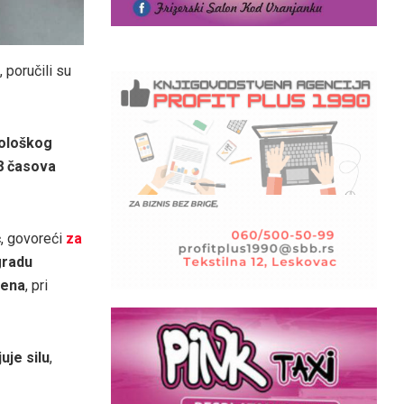
“, poručili su
nološkog
18 časova
ć
, govoreći
za
zgradu
čena
, pri
uje silu
,