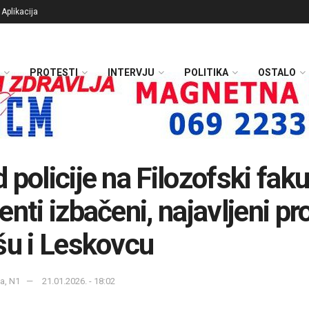
Aplikacija
PROTESTI
INTERVJU
POLITIKA
OSTALO
 policije na Filozofski faku
enti izbačeni, najavljeni pr
šu i Leskovcu
a, N1
21.01.2026. - 18:02