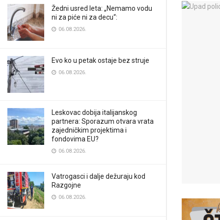
Žedni usred leta: „Nemamo vodu
ni za piće ni za decu“:
06.08.2026.
Evo ko u petak ostaje bez struje
06.08.2026.
Leskovac dobija italijanskog
partnera: Sporazum otvara vrata
zajedničkim projektima i
fondovima EU?
06.08.2026.
Vatrogasci i dalje dežuraju kod
Razgojne
06.08.2026.