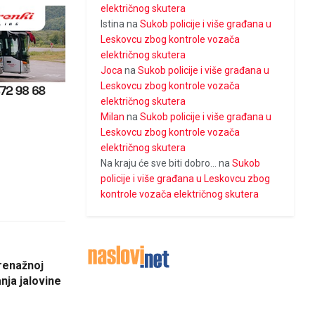
električnog skutera
Istina
na
Sukob policije i više građana u
Leskovcu zbog kontrole vozača
električnog skutera
Joca
na
Sukob policije i više građana u
Leskovcu zbog kontrole vozača
električnog skutera
Milan
na
Sukob policije i više građana u
Leskovcu zbog kontrole vozača
električnog skutera
Na kraju će sve biti dobro...
na
Sukob
policije i više građana u Leskovcu zbog
kontrole vozača električnog skutera
drenažnoj
anja jalovine