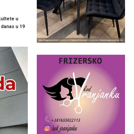
kultete u
 danas u 19