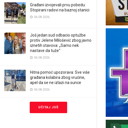
Građani izvojevali prvu pobedu:
Stopirani radovi na baznoj stanici
06.08.2026.
Još jedan sud odbacio optužbe
protiv Jelene Milošević zbog javno
iznetih stavova: „Samo nek
nastave da tuže“
06.08.2026.
Hitna pomoć upozorava: Sve više
građana kolabira zbog vrućine,
apel da se ne izlazi na sunce
06.08.2026.
UČITAJ JOŠ