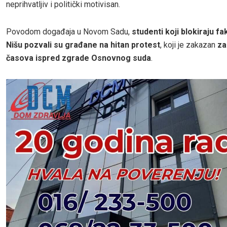
neprihvatljiv i politički motivisan.
Povodom događaja u Novom Sadu,
studenti koji blokiraju fa
Nišu pozvali su građane na hitan protest
, koji je zakazan
za
časova ispred zgrade Osnovnog suda
.