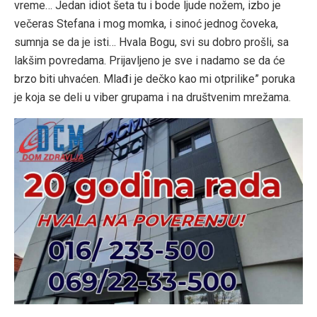
vreme… Jedan idiot šeta tu i bode ljude nožem, izbo je
večeras Stefana i mog momka, i sinoć jednog čoveka,
sumnja se da je isti… Hvala Bogu, svi su dobro prošli, sa
lakšim povredama. Prijavljeno je sve i nadamo se da će
brzo biti uhvaćen. Mlađi je dečko kao mi otprilike” poruka
je koja se deli u viber grupama i na društvenim mrežama.