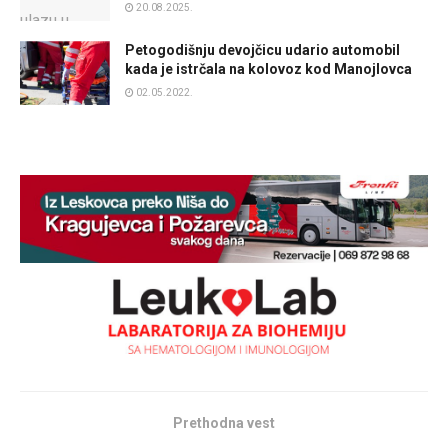
20.08.2025.
Petogodišnju devojčicu udario automobil
kada je istrčala na kolovoz kod Manojlovca
02.05.2022.
Prethodna vest