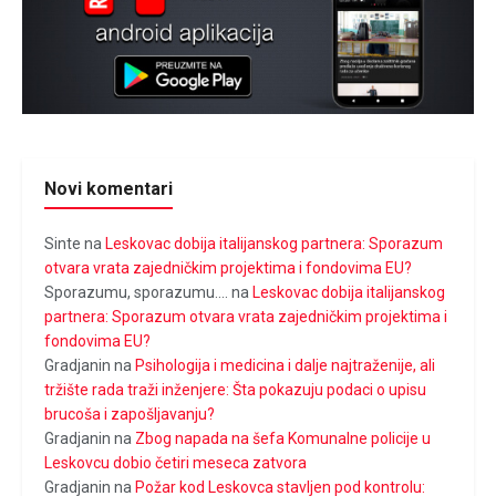
Novi komentari
Sinte
na
Leskovac dobija italijanskog partnera: Sporazum
otvara vrata zajedničkim projektima i fondovima EU?
Sporazumu, sporazumu....
na
Leskovac dobija italijanskog
partnera: Sporazum otvara vrata zajedničkim projektima i
fondovima EU?
Gradjanin
na
Psihologija i medicina i dalje najtraženije, ali
tržište rada traži inženjere: Šta pokazuju podaci o upisu
brucoša i zapošljavanju?
Gradjanin
na
Zbog napada na šefa Komunalne policije u
Leskovcu dobio četiri meseca zatvora
Gradjanin
na
Požar kod Leskovca stavljen pod kontrolu: