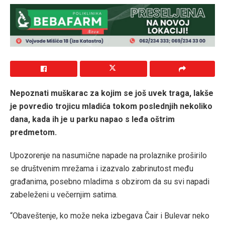
Nepoznati muškarac za kojim se još uvek traga, lakše
je povredio trojicu mladića tokom poslednjih nekoliko
dana, kada ih je u parku napao s leđa oštrim
predmetom.
Upozorenje na nasumične napade na prolaznike proširilo
se društvenim mrežama i izazvalo zabrinutost među
građanima, posebno mladima s obzirom da su svi napadi
zabeleženi u večernjim satima.
“Obaveštenje, ko može neka izbegava Čair i Bulevar neko