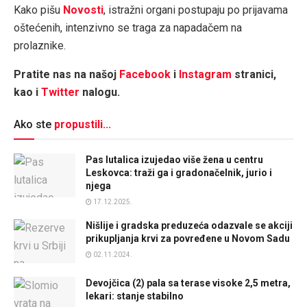
Kako pišu
Novosti
, istražni organi postupaju po prijavama
oštećenih, intenzivno se traga za napadačem na
prolaznike.
Pratite nas na našoj
Facebook
i
Instagram
stranici,
kao i
Twitter
nalogu.
Ako ste
propustili...
Pas lutalica izujedao više žena u centru
Leskovca: traži ga i gradonačelnik, jurio i
njega
17.12.2025.
Nišlije i gradska preduzeća odazvale se akciji
prikupljanja krvi za povređene u Novom Sadu
02.11.2024.
Devojčica (2) pala sa terase visoke 2,5 metra,
lekari: stanje stabilno