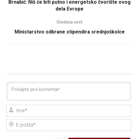
Brnabić: Niš će biti putno i energetsko čvorište ovog
dela Evrope
Sledeća vest
Ministarstvo odbrane stipendira srednjoškolce
Ime
E-
poš