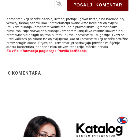
Komentari koji sadrže psovke, uvrede, pretnje i govor mržnje na nacionalnoj,
verskoj, rasnoj osnovi, kao i netoleranciju svake vrste neće biti objavljeni.
Prilikom pisanja komentara vodite računa o pravopisnim i gramatičkim
pravilima. Nije dozvoljeno pisanje komentara isključivo velikim slovima niti
promovisanje drugih sajtova putem linkova. Komentare i sugestije u vezi sa
uređivačkom politikom ne objavljujemo, kao ni komentare koji sadrže optužbe
protiv drugih osoba. Objavljeni komentari predstavljaju privatno mišljenje
autora komentara, odnosno nisu stavovi redakcije Rešetka portala.
Za više informacija pogledajte Pravila korišćenja.
0
KOMENTARA