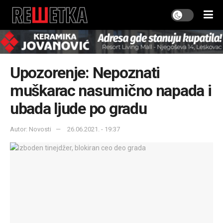
Upozorenje: Nepoznati
muškarac nasumično napada i
ubada ljude po gradu
Autor: Novosti
26.06.2021. - 19:37