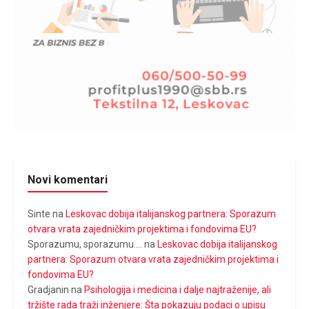
Novi komentari
Sinte
na
Leskovac dobija italijanskog partnera: Sporazum
otvara vrata zajedničkim projektima i fondovima EU?
Sporazumu, sporazumu....
na
Leskovac dobija italijanskog
partnera: Sporazum otvara vrata zajedničkim projektima i
fondovima EU?
Gradjanin
na
Psihologija i medicina i dalje najtraženije, ali
tržište rada traži inženjere: Šta pokazuju podaci o upisu