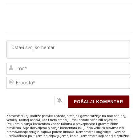
Ime
E-
poš
Komentari koji sadrže psovke, uvrede, pretnje i govor mržnje na nacionalnoj,
verskoj, rasnoj osnovi, kao i netoleranciju svake vrste neće biti objavljeni.
Prilikom pisanja komentara vodite računa o pravopisnim i gramatičkim
pravilima. Nije dozvoljeno pisanje komentara isključivo velikim slovima niti
promovisanje drugih sajtova putem linkova. Komentare i sugestije u vezi sa
uređivačkom politikom ne objavljujemo, kao ni komentare koji sadrže optužbe