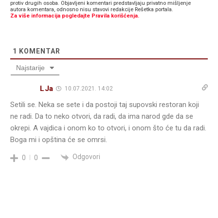
protiv drugih osoba. Objavljeni komentari predstavljaju privatno mišljenje
autora komentara, odnosno nisu stavovi redakcije Rešetka portala.
Za više informacija pogledajte Pravila korišćenja.
1
KOMENTAR
Najstarije
LJa
10.07.2021. 14:02
Setili se. Neka se sete i da postoji taj supovski restoran koji
ne radi. Da to neko otvori, da radi, da ima narod gde da se
okrepi. A vajdica i onom ko to otvori, i onom što će tu da radi.
Boga mi i opština će se omrsi.
Odgovori
0
0