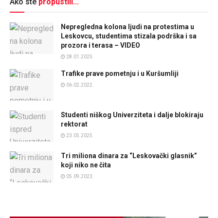
Ako ste
propustili...
Nepregledna kolona ljudi na protestima u
Leskovcu, studentima stizala podrška i sa
prozora i terasa – VIDEO
28.01.2025.
Trafike prave pometnju i u Kuršumliji
06.02.2022.
Studenti niškog Univerziteta i dalje blokiraju
rektorat
23.05.2025.
Tri miliona dinara za “Leskovački glasnik”
koji niko ne čita
05.09.2023.