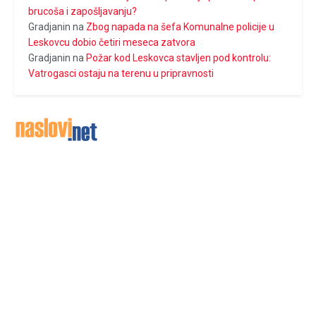
brucoša i zapošljavanju?
Gradjanin
na
Zbog napada na šefa Komunalne policije u
Leskovcu dobio četiri meseca zatvora
Gradjanin
na
Požar kod Leskovca stavljen pod kontrolu:
Vatrogasci ostaju na terenu u pripravnosti