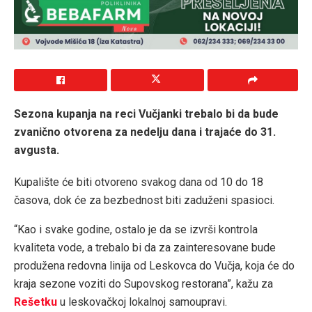
Sezona kupanja na reci Vu
č
janki trebalo bi da bude
zvanično otvorena za nedelju dana i trajaće do 31.
avgusta.
Kupalište će biti otvoreno svakog dana od 10 do 18
časova, dok će za bezbednost biti zaduženi spasioci.
“Kao i svake godine, ostalo je da se izvrši kontrola
kvaliteta vode, a trebalo bi da za zainteresovane bude
produžena redovna linija od Leskovca do Vučja, koja će do
kraja sezone voziti do Supovskog restorana”, kažu za
Rešetku
u leskovačkoj lokalnoj samoupravi.