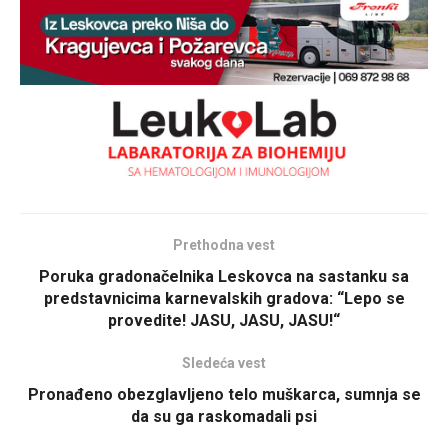
Prethodna vest
Poruka gradonačelnika Leskovca na sastanku sa
predstavnicima karnevalskih gradova: “Lepo se
provedite! JASU, JASU, JASU!“
Sledeća vest
Pronađeno obezglavljeno telo muškarca, sumnja se
da su ga raskomadali psi