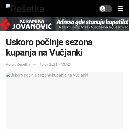
Uskoro počinje sezona
kupanja na Vučjanki
Autor: Rešetka
10.07.2021. - 13:52