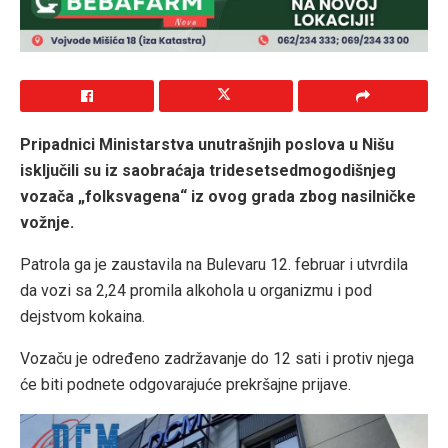
Pripadnici Ministarstva unutrašnjih poslova u Nišu
isključili su iz saobraćaja tridesetsedmogodišnjeg
vozača „folksvagena“ iz ovog grada zbog nasilničke
vožnje.
Patrola ga je zaustavila na Bulevaru 12. februar i utvrdila
da vozi sa 2,24 promila alkohola u organizmu i pod
dejstvom kokaina.
Vozaču je određeno zadržavanje do 12 sati i protiv njega
će biti podnete odgovarajuće prekršajne prijave.