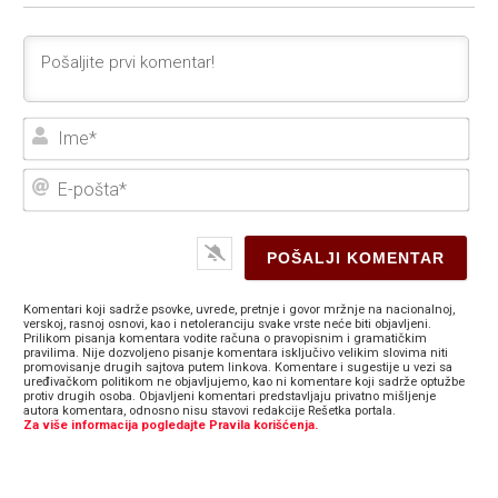
Ime
E-
poš
Komentari koji sadrže psovke, uvrede, pretnje i govor mržnje na nacionalnoj,
verskoj, rasnoj osnovi, kao i netoleranciju svake vrste neće biti objavljeni.
Prilikom pisanja komentara vodite računa o pravopisnim i gramatičkim
pravilima. Nije dozvoljeno pisanje komentara isključivo velikim slovima niti
promovisanje drugih sajtova putem linkova. Komentare i sugestije u vezi sa
uređivačkom politikom ne objavljujemo, kao ni komentare koji sadrže optužbe
protiv drugih osoba. Objavljeni komentari predstavljaju privatno mišljenje
autora komentara, odnosno nisu stavovi redakcije Rešetka portala.
Za više informacija pogledajte Pravila korišćenja.