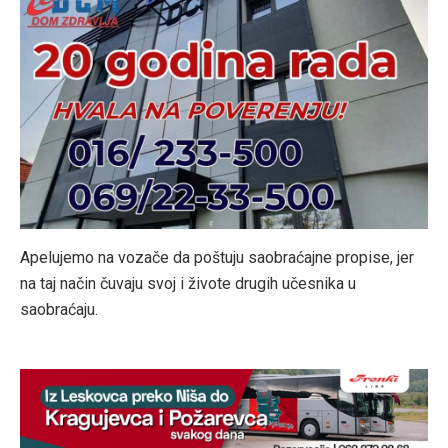
Apelujemo na vozače da poštuju saobraćajne propise, jer
na taj način čuvaju svoj i živote drugih učesnika u
saobraćaju.