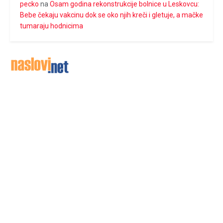
pecko
na
Osam godina rekonstrukcije bolnice u Leskovcu:
Bebe čekaju vakcinu dok se oko njih kreči i gletuje, a mačke
tumaraju hodnicima