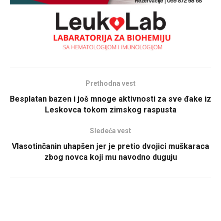
Prethodna vest
Besplatan bazen i još mnoge aktivnosti za sve đake iz
Leskovca tokom zimskog raspusta
Sledeća vest
Vlasotinčanin uhapšen jer je pretio dvojici muškaraca
zbog novca koji mu navodno duguju