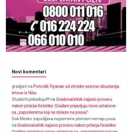
Novi komentari
gradjani
na
Potvrdili: Ryanair od zimske sezone obustavlja
letove iz Niša
Studenti pobeđuju!!!!
na
Gradonačelnik najavio proveru
nakon pitanja Rešetke: Građani prijavljuju nove ustanove
sa „zaposlenima koji ne dolaze na posao“
Dok Mesko zapošljava nepismene pismeni nemaju posa
na
Gradonačelnik najavio proveru nakon pitanja Rešetke:
Građani prijavljuju nove ustanove sa „zaposlenima koji ne