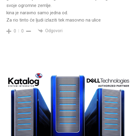
svoje ogromne zemlje.
kina je naravno samo jedna od.
Za rio tinto će ljudi izlaziti tek masovno na ulice
Odgovori
0
0