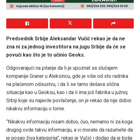
Predsednik Srbije Aleksandar Vučić rekao je da ne
zna ni za jednog investitora na jugu Srbije da će se
povući kao što je to učinio Geoks.
Odgovarajući na pitanje da li je upoznat sa slučajem
kompanije Graner u Aleksincu, gde je više od sto radnika
na plaćenom odsustvu, i da li se tamo dešava slična
situacija kao u Geoksu, kao i da li ima još fabrika u južnoj
Srbiji koje su najavile povlačenje, on je rekao da nije dobio
nikakvu informaciju o tome.
“Nikakvu informaciju nisam dobio, čuo, nemamo ni za koga
drugog ovde takvu informaciju, a vi morate da razumete da
je posao živa kategorija”, rekao je Vučić i dodao da je bolje