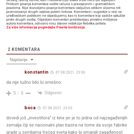
verskoj, rasnoj osnovi, kao i netoleranciju svake vrste neće biti objavljeni.
Prilikom pisanja komentara vodite računa o pravopisnim i gramatičkim
pravilima. Nije dozvoljeno pisanje komentara isključivo velikim slovima niti
promovisanje drugih sajtova putem linkova. Komentare i sugestije u vezi sa
uređivačkom politikom ne objavljujemo, kao ni komentare koji sadrže optužbe
protiv drugih osoba. Objavljeni komentari predstavljaju privatno mišljenje
autora komentara, odnosno nisu stavovi redakcije Rešetka portala.
Za više informacija pogledajte Pravila korišćenja.
2
KOMENTARA
Najstarije
konstantin
07.08.2021. 23:00
da nije tužno bilo bi smešno.
Odgovori
0
0
boca
07.08.2021. 23:02
dovedi još „investitora“ iz kine jer je to jedna od najzagađenijih
zemalja čiji se nacionalni plan bazira na tome da svoje fabrike
grade u zemljama trećeg sveta kako bi smanjili zagađenost