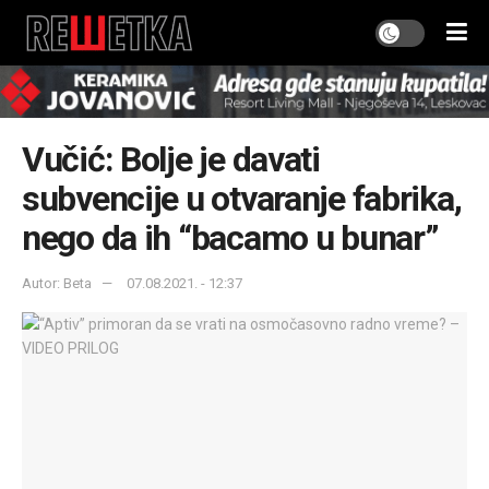
Vučić: Bolje je davati
subvencije u otvaranje fabrika,
nego da ih “bacamo u bunar”
Autor: Beta
07.08.2021. - 12:37