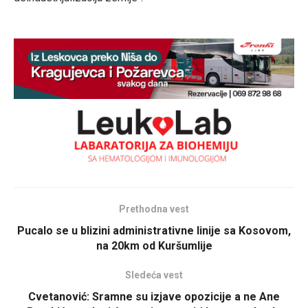
Prethodna vest
Pucalo se u blizini administrativne linije sa Kosovom,
na 20km od Kuršumlije
Sledeća vest
Cvetanović: Sramne su izjave opozicije a ne Ane