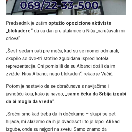
Predsednik je zatim
optužio opozicione aktiviste –
„blokadere“
da su dan pre utakmice u Nišu „narušavali mir
orlova“.
„Šest-sedam sati pre meča, kad su se momci odmarali,
skupilo se dve-tri stotine zgubidana ispred hotela
reprezentacije. Oni pomislili da su Albanci došli da im
zvižde. Nisu Albanci, nego blokaderi“, rekao je Vučić.
Potom je nastavio da se obračunava s navijačima i
javnošću koja, kako je naveo,
„samo čeka da Srbija izgubi
da bi mogla da vređa“
.
„Srećni smo kad treba da ih dočekamo – skupi se pet
hiljada, mi slažemo da ih je dvadeset i to je lepo. Ali kad
izgube, onda su najgori na svetu. Samo znamo da