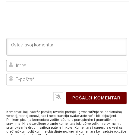
Ime
E-
poš
Komentari koji sadrže psovke, uvrede, pretnje i govor mržnje na nacionalnoj,
verskoj, rasnoj osnovi, kao i netoleranciju svake vrste neće biti objavljeni.
Prilikom pisanja komentara vodite računa o pravopisnim i gramatičkim
pravilima. Nije dozvoljeno pisanje komentara isključivo velikim slovima niti
promovisanje drugih sajtova putem linkova. Komentare i sugestije u vezi sa
uređivačkom politikom ne objavljujemo, kao ni komentare koji sadrže optužbe