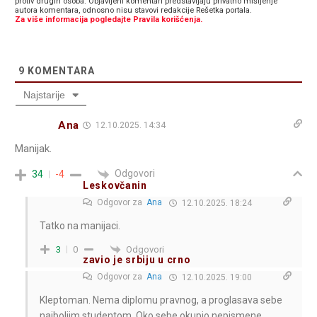
protiv drugih osoba. Objavljeni komentari predstavljaju privatno mišljenje
autora komentara, odnosno nisu stavovi redakcije Rešetka portala.
Za više informacija pogledajte Pravila korišćenja.
9
KOMENTARA
Najstarije
Ana
12.10.2025. 14:34
Manijak.
Odgovori
34
-4
Leskovčanin
Odgovor za
Ana
12.10.2025. 18:24
Tatko na manijaci.
Odgovori
3
0
zavio je srbiju u crno
Odgovor za
Ana
12.10.2025. 19:00
Kleptoman. Nema diplomu pravnog, a proglasava sebe
najboljim studentom. Oko sebe okupio nepismene