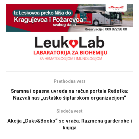
Prethodna vest
Sramna i opasna uvreda na račun portala Rešetka:
Nazvali nas „ustaško šiptarskom organizacijom“
Sledeća vest
Akcija „Duks&Books“ se vraća: Razmena garderobe i
knjiga