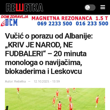
Vučić o porazu od Albanije:
„KRIV JE NAROD, NE
FUDBALERI“ – 20 minuta
monologa o navijačima,
blokaderima i Leskovcu
Autor: Rešetka
12.10.2025. - 13:59