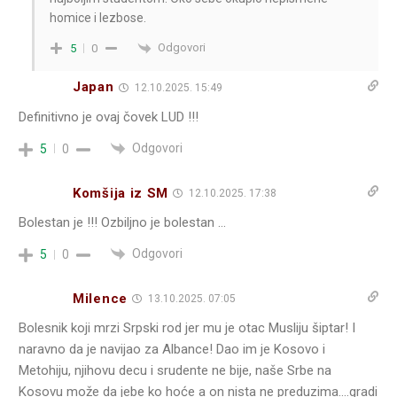
homice i lezbose.
Odgovori
5
0
Japan
12.10.2025. 15:49
Definitivno je ovaj čovek LUD !!!
Odgovori
5
0
Komšija iz SM
12.10.2025. 17:38
Bolestan je !!! Ozbiljno je bolestan …
Odgovori
5
0
Milence
13.10.2025. 07:05
Bolesnik koji mrzi Srpski rod jer mu je otac Musliju šiptar! I
naravno da je navijao za Albance! Dao im je Kosovo i
Metohiju, njihovu decu i srudente ne bije, naše Srbe na
Kosovu može da jebe ko hoće a on nista ne preduzima….gradi