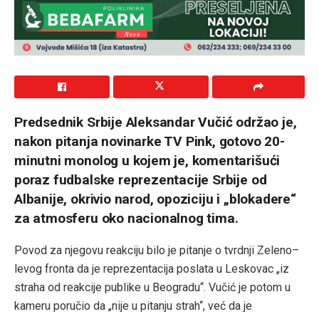
Predsednik Srbije Aleksandar Vučić održao je,
nakon pitanja novinarke TV Pink, gotovo 20-
minutni monolog u kojem je, komentarišući
poraz fudbalske reprezentacije Srbije od
Albanije, okrivio narod, opoziciju i „blokadere“
za atmosferu oko nacionalnog tima.
Povod za njegovu reakciju bilo je pitanje o tvrdnji Zeleno–
levog fronta da je reprezentacija poslata u Leskovac „iz
straha od reakcije publike u Beogradu“. Vučić je potom u
kameru poručio da „nije u pitanju strah“, već da je