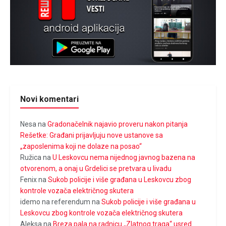
Novi komentari
Nesa
na
Gradonačelnik najavio proveru nakon pitanja
Rešetke: Građani prijavljuju nove ustanove sa
„zaposlenima koji ne dolaze na posao“
Ružica
na
U Leskovcu nema nijednog javnog bazena na
otvorenom, a onaj u Grdelici se pretvara u livadu
Fenix
na
Sukob policije i više građana u Leskovcu zbog
kontrole vozača električnog skutera
idemo na referendum
na
Sukob policije i više građana u
Leskovcu zbog kontrole vozača električnog skutera
Aleksa
na
Breza pala na radnicu „Zlatnog traga“ usred