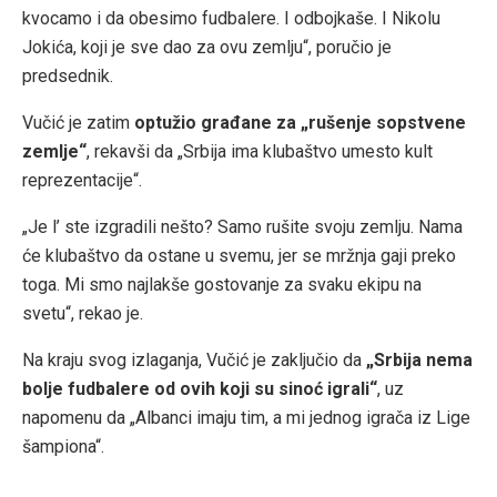
kvocamo i da obesimo fudbalere. I odbojkaše. I Nikolu
Jokića, koji je sve dao za ovu zemlju“, poručio je
predsednik.
Vučić je zatim
optužio građane za „rušenje sopstvene
zemlje“
, rekavši da „Srbija ima klubaštvo umesto kult
reprezentacije“.
„Je l’ ste izgradili nešto? Samo rušite svoju zemlju. Nama
će klubaštvo da ostane u svemu, jer se mržnja gaji preko
toga. Mi smo najlakše gostovanje za svaku ekipu na
svetu“, rekao je.
Na kraju svog izlaganja, Vučić je zaključio da
„Srbija nema
bolje fudbalere od ovih koji su sinoć igrali“
, uz
napomenu da „Albanci imaju tim, a mi jednog igrača iz Lige
šampiona“.