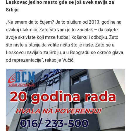
Leskovac jedino mesto gde se još uvek navija za
Srbiju
.
„Ne smem da to čujem? Ja to slušam od 2013. godine na
svakoj utakmici. Zato što vam je to zadatak – da šaljete
svoje aktiviste koji mrze fudbal, košarku i odbojku. Zato
što niste u stanju da volite ništa što je naše. Zato se u
Leskovcu navijalo za Srbiju, a u Beogradu se okreće glava
od reprezentacije“, rekao je Vučić.