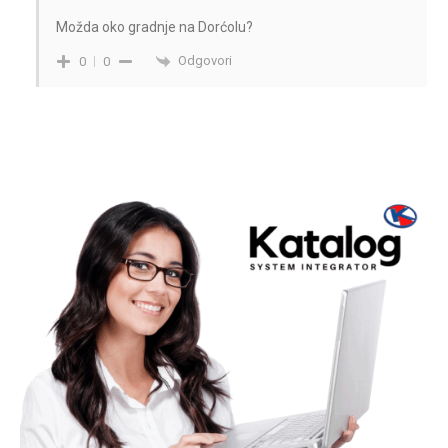
Možda oko gradnje na Dorćolu?
Odgovori
0
0