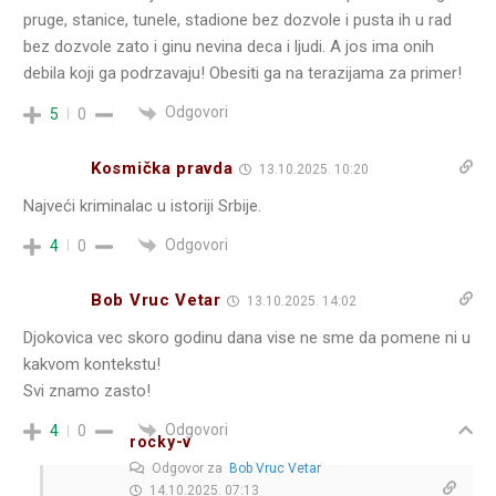
pruge, stanice, tunele, stadione bez dozvole i pusta ih u rad
bez dozvole zato i ginu nevina deca i ljudi. A jos ima onih
debila koji ga podrzavaju! Obesiti ga na terazijama za primer!
Odgovori
5
0
Kosmička pravda
13.10.2025. 10:20
Najveći kriminalac u istoriji Srbije.
Odgovori
4
0
Bob Vruc Vetar
13.10.2025. 14:02
Djokovica vec skoro godinu dana vise ne sme da pomene ni u
kakvom kontekstu!
Svi znamo zasto!
Odgovori
4
0
rocky-v
Odgovor za
Bob Vruc Vetar
14.10.2025. 07:13