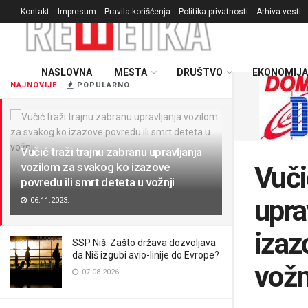
Kontakt
Impresum
Pravila korišćenja
Politika privatnosti
Arhiva vesti
NASLOVNA
MESTA
DRUŠTVO
EKONOMIJA
NAJNOVIJE
POPULARNO
Vučić traži trajnu zabranu upravljanja
vozilom za svakog ko izazove
Vuči
povredu ili smrt deteta u vožnji
upra
06.11.2023.
izaz
SSP Niš: Zašto država dozvoljava
da Niš izgubi avio-linije do Evrope?
vožn
07.08.2026.