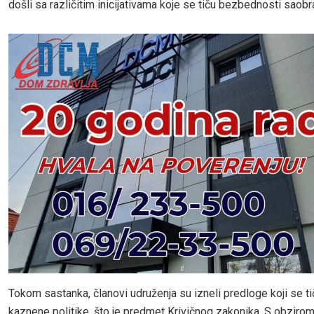
došli sa različitim inicijativama koje se tiču bezbednosti saobr
Tokom sastanka, članovi udruženja su izneli predloge koji se ti
kaznene politike, što je predmet Krivičnog zakonika. S obzirom