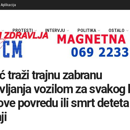
Aplikacija
PROTESTI
INTERVJU
POLITIKA
OSTALO
ć traži trajnu zabranu
vljanja vozilom za svakog 
ove povredu ili smrt deteta
ji