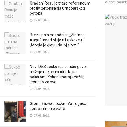
Autor: Rešet
Građani Rosulje traže referendum
protiv betoniranja Crnobarskog
potoka
07.08.2026.
Breza pala na radnicu „Zlatnog
traga“ usred oluje u Leskovcu:
„Mogla je glavu da joj slomi“
07.08.2026.
Novi DSS Leskovac osudio govor
mržnje nakon incidenta sa
policijom: Zakoni moraju važiti
jednako za sve
07.08.2026.
Grom izazvao požar: Vatrogasci
sprečili širenje vatre
07.08.2026.