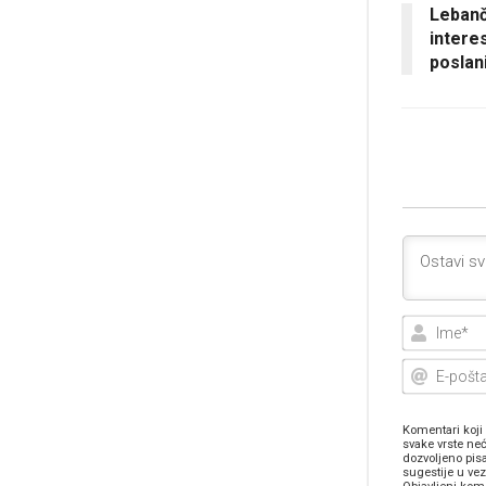
Lebanč
intere
poslan
Komentari koji 
svake vrste neć
dozvoljeno pis
sugestije u ve