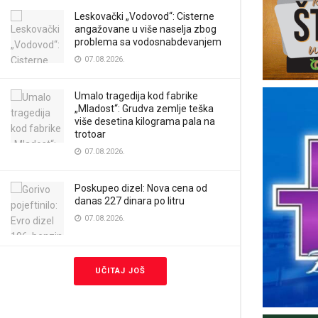
Leskovački „Vodovod“: Cisterne
angažovane u više naselja zbog
problema sa vodosnabdevanjem
07.08.2026.
Umalo tragedija kod fabrike
„Mladost“: Grudva zemlje teška
više desetina kilograma pala na
trotoar
07.08.2026.
Poskupeo dizel: Nova cena od
danas 227 dinara po litru
07.08.2026.
UČITAJ JOŠ