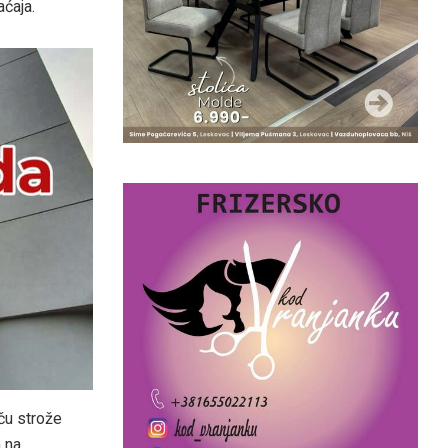
aćaja.
ču strože
 na