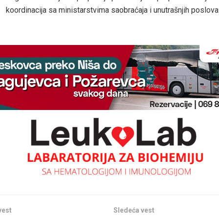
koordinacija sa ministarstvima saobraćaja i unutrašnjih poslova
vest
Sledeća vest