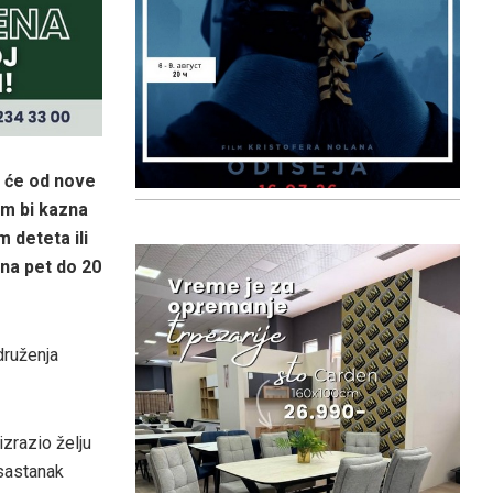
a će od nove
om bi kazna
 deteta ili
 na pet do 20
druženja
zrazio želju
 sastanak