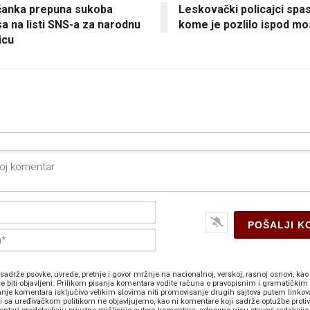
anka prepuna sukoba
Leskovački policajci spas
sa na listi SNS-a za narodnu
kome je pozlilo ispod mo
icu
Ime*
E-
pošta*
sadrže psovke, uvrede, pretnje i govor mržnje na nacionalnoj, verskoj, rasnoj osnovi, kao 
e biti objavljeni. Prilikom pisanja komentara vodite računa o pravopisnim i gramatičkim 
anje komentara isključivo velikim slovima niti promovisanje drugih sajtova putem linkov
zi sa uređivačkom politikom ne objavljujemo, kao ni komentare koji sadrže optužbe proti