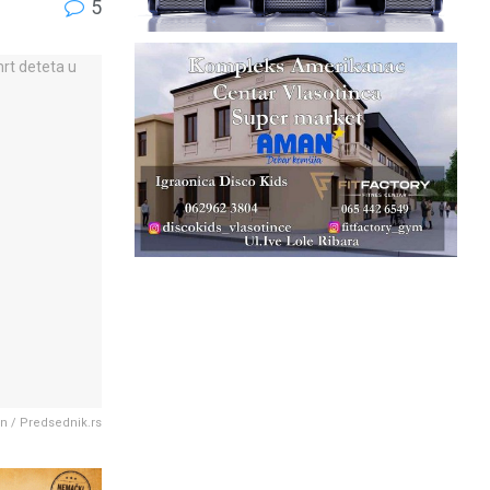
5
n / Predsednik.rs