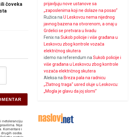
ili čoveka
prijavljuju nove ustanove sa
sta
„zaposlenima koji ne dolaze na posao“
Ružica
na
U Leskovcu nema nijednog
javnog bazena na otvorenom, a onaj u
Grdelici se pretvara u livadu
Fenix
na
Sukob policije i više građana u
Leskovcu zbog kontrole vozača
električnog skutera
idemo na referendum
na
Sukob policije i
više građana u Leskovcu zbog kontrole
vozača električnog skutera
Aleksa
na
Breza pala na radnicu
„Zlatnog traga“ usred oluje u Leskovcu:
„Mogla je glavu da joj slomi“
i netoleranciju
pravilima. Nije
a. Komentare i
v drugih osoba.