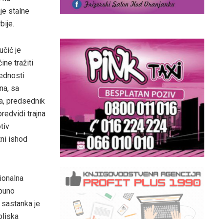
nje stalne
ije.
učić je
ine tražiti
ednosti
na, sa
a, predsednik
redvidi trajna
tiv
ni ishod
ionalna
tpuno
 sastanka je
bliska