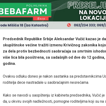
Predsednik Republike Srbije Aleksandar Vučić kazao je d
skupštinske većine tražiti izmenu Krivičnog zakonika koj
za dela protiv bezbednosti saobraćaja sa smrtnim ishodom
više lica bila pooštrena, sa sadašnjih od dve do 12 godina,
godina.
Ovakvu odluku doneo je nakon sastanka sa predstavnikcima U
roditelja dece nastradale u saobraćajnim nesrećama.
Kako se navodi u saopštenju iz kabineta predsednika, Vučić je i
da, u okviru svojih nadležnosti, pomogne roditeljima koji su na