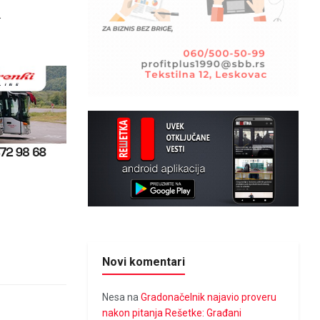
.
Novi komentari
Nesa
na
Gradonačelnik najavio proveru
nakon pitanja Rešetke: Građani