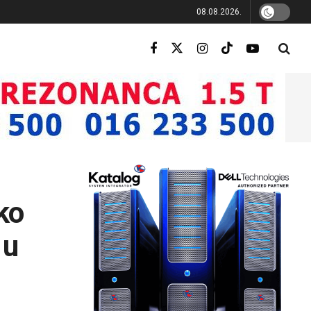
08.08.2026.
ko
 u