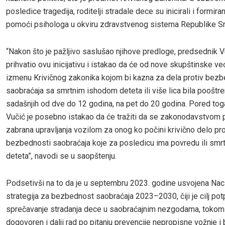
posledice tragedija, roditelji stradale dece su inicirali i formira
pomoći psihologa u okviru zdravstvenog sistema Republike Srb
“Nakon što je pažljivo saslušao njihove predloge, predsednik V
prihvatio ovu inicijativu i istakao da će od nove skupštinske već
izmenu Krivičnog zakonika kojom bi kazna za dela protiv bezb
saobraćaja sa smrtnim ishodom deteta ili više lica bila pooštre
sadašnjih od dve do 12 godina, na pet do 20 godina. Pored tog
Vučić je posebno istakao da će tražiti da se zakonodavstvom p
zabrana upravljanja vozilom za onog ko počini krivično delo pro
bezbednosti saobraćaja koje za posledicu ima povredu ili smrt
deteta”, navodi se u saopštenju.
Podsetivši na to da je u septembru 2023. godine usvojena Nac
strategija za bezbednost saobraćaja 2023–2030, čiji je cilj po
sprečavanje stradanja dece u saobraćajnim nezgodama, tokom
dogovoren i dalji rad po pitanju prevencije nepropisne vožnje i 