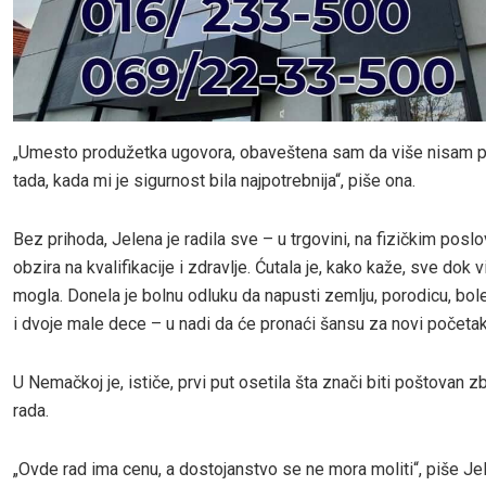
„Umesto produžetka ugovora, obaveštena sam da više nisam p
tada, kada mi je sigurnost bila najpotrebnija“, piše ona.
Bez prihoda, Jelena je radila sve – u trgovini, na fizičkim posl
obzira na kvalifikacije i zdravlje. Ćutala je, kako kaže, sve dok v
mogla. Donela je bolnu odluku da napusti zemlju, porodicu, bol
i dvoje male dece – u nadi da će pronaći šansu za novi početak
U Nemačkoj je, ističe, prvi put osetila šta znači biti poštovan 
rada.
„Ovde rad ima cenu, a dostojanstvo se ne mora moliti“, piše Je