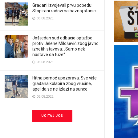
Građani izvojevali prvu pobedu:
Stopirani radovi na baznoj stanici
06.08.2026.
Još jedan sud odbacio optužbe
protiv Jelene Milošević zbog javno
iznetih stavova: „Samo nek
nastave da tuže“
06.08.2026.
Hitna pomoć upozorava: Sve više
građana kolabira zbog vrućine,
apel da se ne izlazi na sunce
06.08.2026.
UČITAJ JOŠ