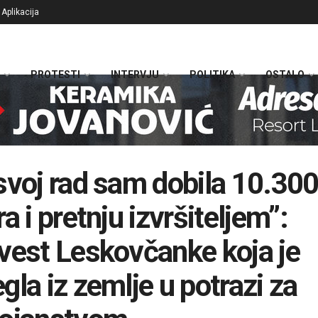
Aplikacija
PROTESTI
INTERVJU
POLITIKA
OSTALO
svoj rad sam dobila 10.30
a i pretnju izvršiteljem”:
vest Leskovčanke koja je
gla iz zemlje u potrazi za