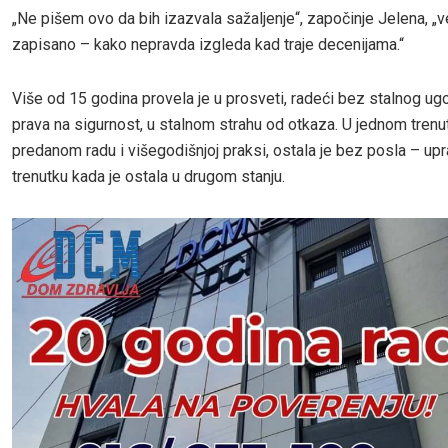
„Ne pišem ovo da bih izazvala sažaljenje“, započinje Jelena, „
zapisano – kako nepravda izgleda kad traje decenijama.“
Više od 15 godina provela je u prosveti, radeći bez stalnog ug
prava na sigurnost, u stalnom strahu od otkaza. U jednom trenu
predanom radu i višegodišnjoj praksi, ostala je bez posla – up
trenutku kada je ostala u drugom stanju.