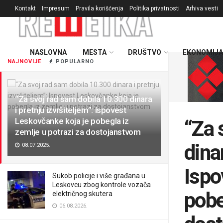
Kontakt
Impresum
Pravila korišćenja
Politika privatnosti
Arhiva vesti
NASLOVNA
MESTA
DRUŠTVO
EKONOMIJA
NAJNOVIJE
POPULARNO
“Za svoj rad sam dobila 10.300 dinara
i pretnju izvršiteljem”: Ispovest
Leskovčanke koja je pobegla iz
“Za 
zemlje u potrazi za dostojanstvom
dinar
08.07.2025.
Ispo
Sukob policije i više građana u
Leskovcu zbog kontrole vozača
pobe
električnog skutera
06.08.2026.