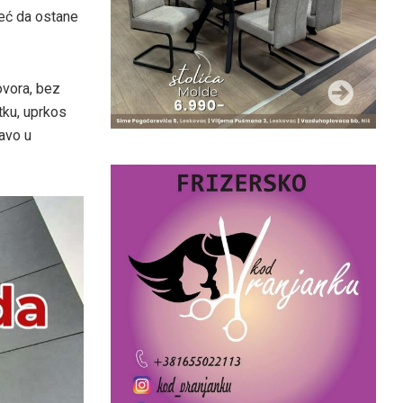
već da ostane
ovora, bez
tku, uprkos
ravo u