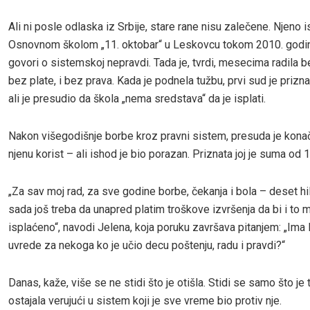
Ali ni posle odlaska iz Srbije, stare rane nisu zalečene. Njeno 
Osnovnom školom „11. oktobar“ u Leskovcu tokom 2010. godin
govori o sistemskoj nepravdi. Tada je, tvrdi, mesecima radila be
bez plate, i bez prava. Kada je podnela tužbu, prvi sud je priznao
ali je presudio da škola „nema sredstava“ da je isplati.
Nakon višegodišnje borbe kroz pravni sistem, presuda je kona
njenu korist – ali ishod je bio porazan. Priznata joj je suma od 
„Za sav moj rad, za sve godine borbe, čekanja i bola – deset hil
sada još treba da unapred platim troškove izvršenja da bi i to 
isplaćeno“, navodi Jelena, koja poruku završava pitanjem: „Ima 
uvrede za nekoga ko je učio decu poštenju, radu i pravdi?“
Danas, kaže, više se ne stidi što je otišla. Stidi se samo što je
ostajala verujući u sistem koji je sve vreme bio protiv nje.