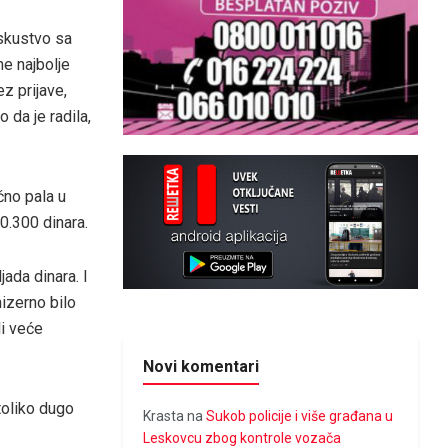
iskustvo sa
e najbolje
z prijave,
 da je radila,
čno pala u
10.300 dinara.
jada dinara. I
mizerno bilo
li veće
Novi komentari
 toliko dugo
Krasta
na
Sukob policije i više građana u
Leskovcu zbog kontrole vozača