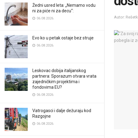
dos
Žedni usred leta: „Nemamo vodu
ni za piće ni za decu“:
Autor: Rešet
06.08.2026.
Evo ko u petak ostaje bez struje
06.08.2026.
Leskovac dobija italijanskog
partnera: Sporazum otvara vrata
zajedničkim projektima i
fondovima EU?
06.08.2026.
Vatrogasci i dalje dežuraju kod
Razgojne
06.08.2026.