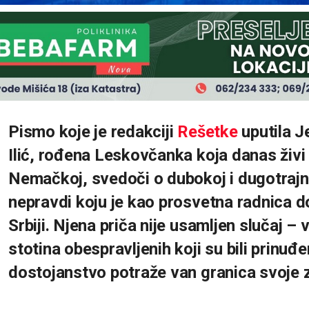
Pismo koje je redakciji
Rešetke
uputila J
Ilić, rođena Leskovčanka koja danas živi i
Nemačkoj, svedoči o dubokoj i dugotrajn
nepravdi koju je kao prosvetna radnica d
Srbiji. Njena priča nije usamljen slučaj – 
stotina obespravljenih koji su bili prinuđe
dostojanstvo potraže van granica svoje 