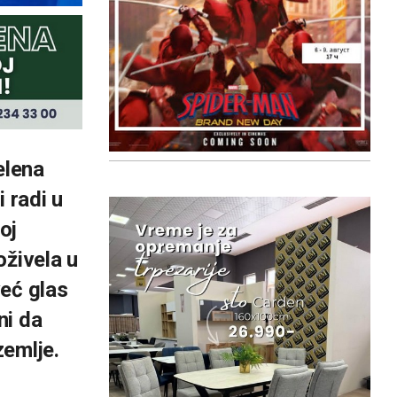
elena
 radi u
oj
oživela u
već glas
ni da
zemlje.