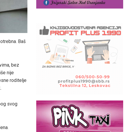
otrebna. Baš
ovima, bez
iše nije
esne roditelje
.
zbog svog
lena.