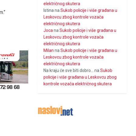
električnog skutera
Istina
na
Sukob policije i više građana u
m.“
Leskovcu zbog kontrole vozača
električnog skutera
Joca
na
Sukob policije i više građana u
Leskovcu zbog kontrole vozača
električnog skutera
Milan
na
Sukob policije i više građana u
Leskovcu zbog kontrole vozača
električnog skutera
Na kraju će sve biti dobro...
na
Sukob
policije i više građana u Leskovcu zbog
kontrole vozača električnog skutera