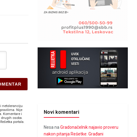
i netoleranciju
pravilima. Nije
Novi komentari
a. Komentare i
v drugih osoba.
Rešetka portala.
Nesa
na
Gradonačelnik najavio proveru
nakon pitanja Rešetke: Građani