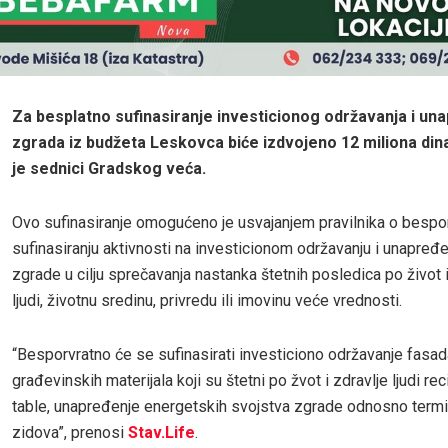
Za besplatno sufinasiranje investicionog održavanja i un
zgrada iz budžeta Leskovca biće izdvojeno 12 miliona din
je sednici Gradskog veća.
Ovo sufinasiranje omogućeno je usvajanjem pravilnika o besp
sufinasiranju aktivnosti na investicionom održavanju i unapređe
zgrade u cilju sprečavanja nastanka štetnih posledica po život i
ljudi, životnu sredinu, privredu ili imovinu veće vrednosti.
“Besporvratno će se sufinasirati investiciono održavanje fas
građevinskih materijala koji su štetni po žvot i zdravlje ljudi 
table, unapređenje energetskih svojstva zgrade odnosno termič
zidova”, prenosi
Stav.Life
.