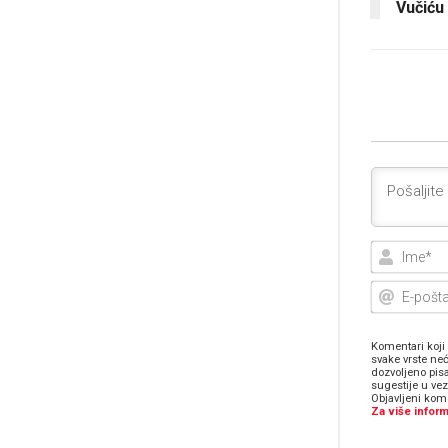
Vučiću
Komentari koji 
svake vrste neć
dozvoljeno pis
sugestije u ve
Objavljeni kome
Za više inform