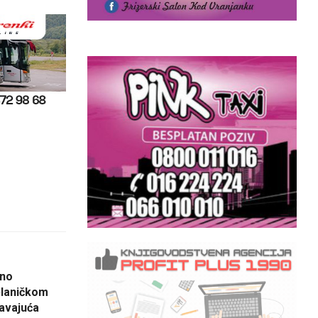
čno
blaničkom
javajuća