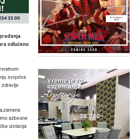
apređenja
ara odlučeno
orvratnom
nju svojstva
 zdravlje
ada,zamena
recimo azbesne
ka izolacija