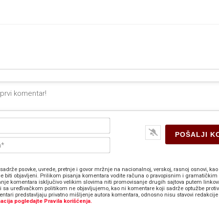
Ime*
E-
pošta*
sadrže psovke, uvrede, pretnje i govor mržnje na nacionalnoj, verskoj, rasnoj osnovi, kao 
e biti objavljeni. Prilikom pisanja komentara vodite računa o pravopisnim i gramatičkim 
anje komentara isključivo velikim slovima niti promovisanje drugih sajtova putem linkov
zi sa uređivačkom politikom ne objavljujemo, kao ni komentare koji sadrže optužbe proti
ntari predstavljaju privatno mišljenje autora komentara, odnosno nisu stavovi redakcije 
acija pogledajte Pravila korišćenja.