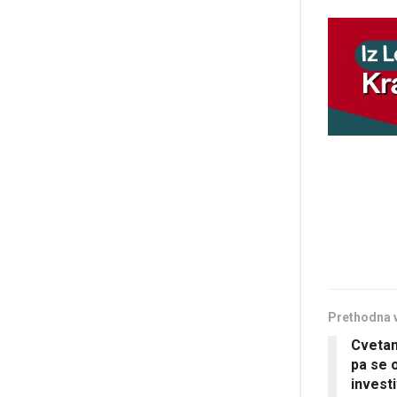
Prethodna 
Cvetan
pa se 
investi