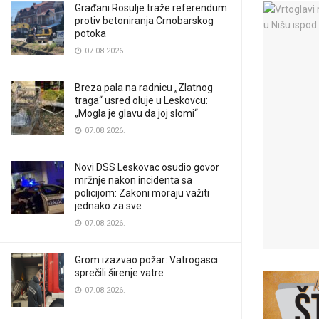
Građani Rosulje traže referendum
protiv betoniranja Crnobarskog
potoka
07.08.2026.
Breza pala na radnicu „Zlatnog
traga“ usred oluje u Leskovcu:
„Mogla je glavu da joj slomi“
07.08.2026.
Novi DSS Leskovac osudio govor
mržnje nakon incidenta sa
policijom: Zakoni moraju važiti
jednako za sve
07.08.2026.
Grom izazvao požar: Vatrogasci
sprečili širenje vatre
07.08.2026.