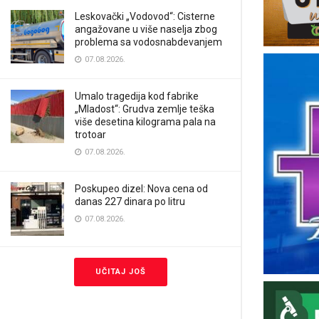
Leskovački „Vodovod“: Cisterne
angažovane u više naselja zbog
problema sa vodosnabdevanjem
07.08.2026.
Umalo tragedija kod fabrike
„Mladost“: Grudva zemlje teška
više desetina kilograma pala na
trotoar
07.08.2026.
Poskupeo dizel: Nova cena od
danas 227 dinara po litru
07.08.2026.
UČITAJ JOŠ