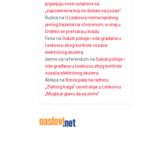
prijavljuju nove ustanove sa
„zaposlenima koji ne dolaze na posao“
Ružica
na
U Leskovcu nema nijednog
javnog bazena na otvorenom, a onaj u
Grdelici se pretvara u livadu
Fenix
na
Sukob policije i više građana u
Leskovcu zbog kontrole vozača
električnog skutera
idemo na referendum
na
Sukob policije i
više građana u Leskovcu zbog kontrole
vozača električnog skutera
Aleksa
na
Breza pala na radnicu
„Zlatnog traga“ usred oluje u Leskovcu:
„Mogla je glavu da joj slomi“