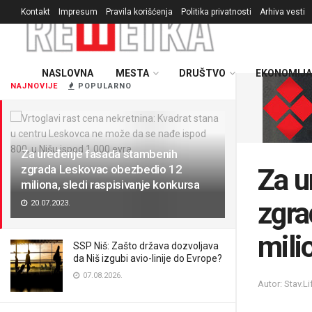
Kontakt
Impresum
Pravila korišćenja
Politika privatnosti
Arhiva vesti
NASLOVNA
MESTA
DRUŠTVO
EKONOMIJA
NAJNOVIJE
POPULARNO
Za uređenje fasada stambenih
zgrada Leskovac obezbedio 12
Za u
miliona, sledi raspisivanje konkursa
zgra
20.07.2023.
mili
SSP Niš: Zašto država dozvoljava
da Niš izgubi avio-linije do Evrope?
07.08.2026.
Autor: Stav.Li