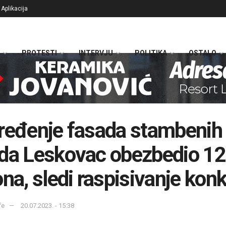
Aplikacija
PROTESTI
INTERVJU
POLITIKA
OSTALO
ređenje fasada stambenih
da Leskovac obezbedio 12
ona, sledi raspisivanje kon
fe
20.07.2023. - 15:38