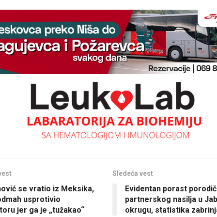
vest
Sledeća vest
ović se vratio iz Meksika,
Evidentan porast porodi
odmah usprotivio
partnerskog nasilja u Ja
toru jer ga je „tužakao“
okrugu, statistika zabrin