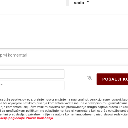
sada…”
Ime*
E-
pošta*
sadrže psovke, uvrede, pretnje i govor mržnje na nacionalnoj, verskoj, rasnoj osnovi, kao 
e biti objavljeni. Prilikom pisanja komentara vodite računa o pravopisnim i gramatičkim 
anje komentara isključivo velikim slovima niti promovisanje drugih sajtova putem linkov
zi sa uređivačkom politikom ne objavljujemo, kao ni komentare koji sadrže optužbe proti
ntari predstavljaju privatno mišljenje autora komentara, odnosno nisu stavovi redakcije 
acija pogledajte Pravila korišćenja.