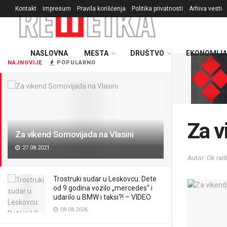
Kontakt
Impresum
Pravila korišćenja
Politika privatnosti
Arhiva vesti
NASLOVNA
MESTA
DRUŠTVO
EKONOMIJA
NAJNOVIJE
POPULARNO
Za v
Za vikend Somovijada na Vlasini
27.08.2021.
Autor: Ok rad
Trostruki sudar u Leskovcu: Dete
od 9 godina vozilo „mercedes“ i
udarilo u BMW i taksi?! – VIDEO
08.08.2026.