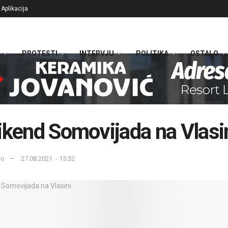
Aplikacija
PROTESTI
INTERVJU
POLITIKA
OSTALO
ikend Somovijada na Vlasi
io
27.08.2021. - 15:32