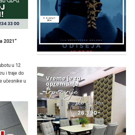
a 2021“
subotu u 12
u i traje do
e učesnike u