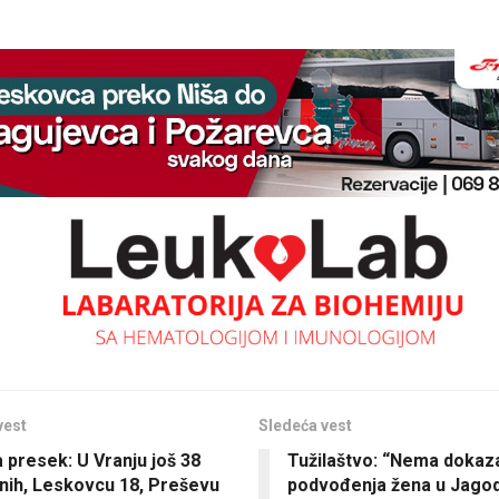
vest
Sledeća vest
 presek: U Vranju još 38
Tužilaštvo: “Nema dokaza 
vnih, Leskovcu 18, Preševu
podvođenja žena u Jagodi