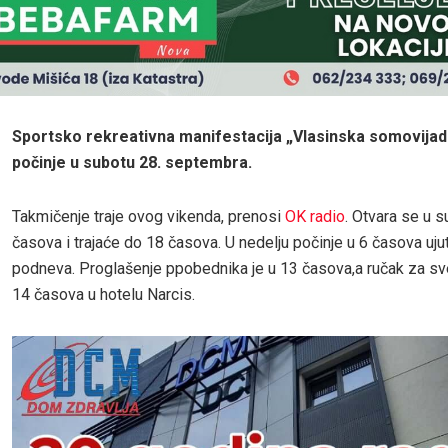
Sportsko rekreativna manifestacija „Vlasinska somovijad
počinje u subotu 28. septembra.
Takmičenje traje ovog vikenda, prenosi
OK radio
. Otvara se u 
časova i trajaće do 18 časova. U nedelju počinje u 6 časova ujutr
podneva. Proglašenje ppobednika je u 13 časova,a ručak za sv
14 časova u hotelu Narcis.