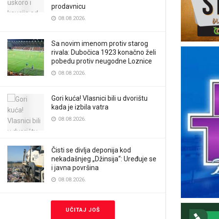
prodavnicu
08.08.2026.
Sa novim imenom protiv starog
rivala: Dubočica 1923 konačno želi
pobedu protiv neugodne Loznice
08.08.2026.
Gori kuća! Vlasnici bili u dvorištu
kada je izbila vatra
08.08.2026.
Čisti se divlja deponija kod
nekadašnjeg „Džinsija“: Uređuje se
i javna površina
08.08.2026.
UČITAJ JOŠ