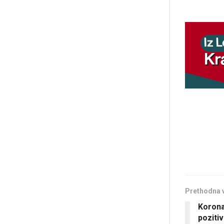
Prethodna 
Korona
poziti