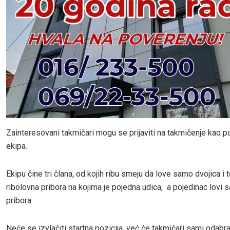
Zainteresovani takmičari mogu se prijaviti na takmičenje kao poj
ekipa.
Ekipu čine tri člana, od kojih ribu smeju da love samo dvojica i t
ribolovna pribora na kojima je pojedna udica, a pojedinac lovi sa
pribora.
Neće se izvlačiti startna pozicija, već će takmičari sami odabr