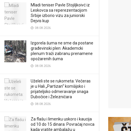
Mladi teniser Pavle Stojiljkoivć iz
Leskovca sa reperezentacijom
Srbije izborio vizu za juniorski
Dejvis kup
08.08.2026.
Izgorela šuma ne sme da postane
građevinski plen: Akademcki
plenum traži zabranu prenamene
opožarenih šuma
08.08.2026.
Uželeli ste se rukometa: Večeras
je u Hali „Partizan“ komšijsko i
prijateljsko odmeravanje snaga
Dubočice i Železničara
08.08.2026.
Za flašu i limenku uskoro i kaucija
od 10 do 15 dinara: Povraćaj novca
kada vratite ambalažu u