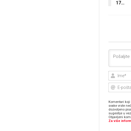
17…
Komentari koji 
svake vrste neć
dozvoljeno pis
sugestije u ve
Objavljeni kome
Za više inform