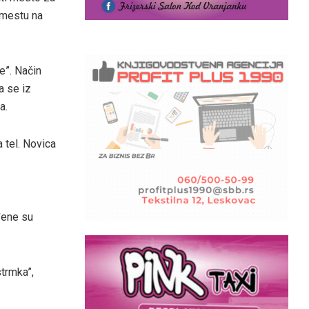
m mestu na
e”. Način
a se iz
a.
 tel. Novica
đene su
trmka”,