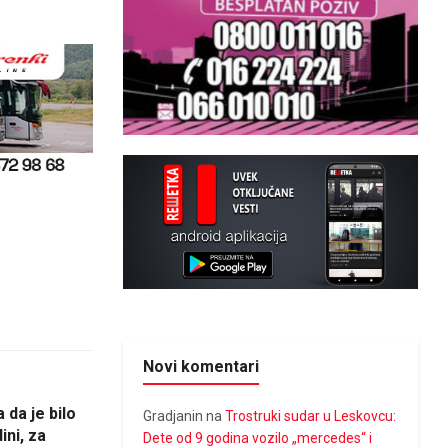
Novi komentari
da je bilo
Gradjanin
na
Trostruki sudar u Leskovcu:
ni, za
Dete od 9 godina vozilo „mercedes“ i