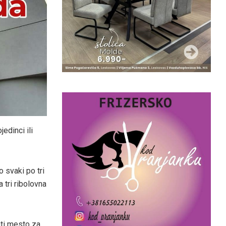
edinci ili
o svaki po tri
 tri ribolovna
ati mesto za