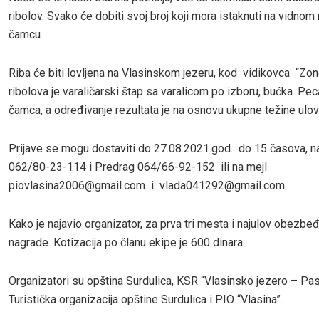
ribolov. Svako će dobiti svoj broj koji mora istaknuti na vidno
čamcu.
Riba će biti lovljena na Vlasinskom jezeru, kod vidikovca “Zon
ribolova je varaličarski štap sa varalicom po izboru, bućka. Pec
čamca, a određivanje rezultata je na osnovu ukupne težine ulov
Prijave se mogu dostaviti do 27.08.2021.god. do 15 časova, na
062/80-23-114 i Predrag 064/66-92-152 ili na mejl
piovlasina2006@gmail.com i vlada041292@gmail.com
Kako je najavio organizator, za prva tri mesta i najulov obezbe
nagrade. Kotizacija po članu ekipe je 600 dinara.
Organizatori su opština Surdulica, KSR “Vlasinsko jezero – Pas
Turistička organizacija opštine Surdulica i PIO “Vlasina”.