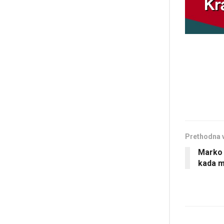
Prethodna 
Marko 
kada m