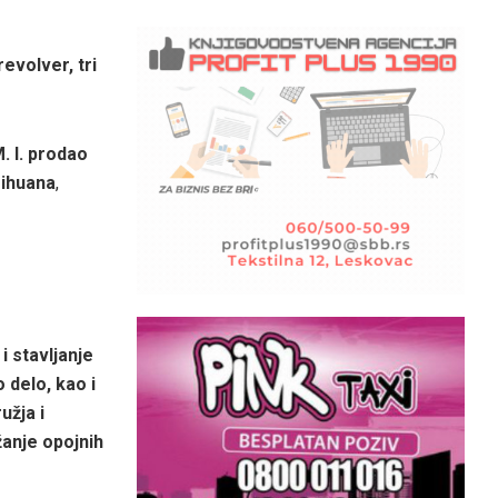
revolver, tri
. I. prodao
rihuana
,
i stavljanje
 delo, kao i
užja i
žanje opojnih