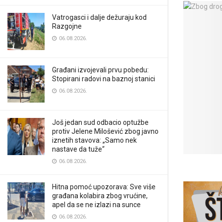
Vatrogasci i dalje dežuraju kod
Razgojne
06.08.2026.
Građani izvojevali prvu pobedu:
Stopirani radovi na baznoj stanici
06.08.2026.
Još jedan sud odbacio optužbe
protiv Jelene Milošević zbog javno
iznetih stavova: „Samo nek
nastave da tuže“
06.08.2026.
Hitna pomoć upozorava: Sve više
građana kolabira zbog vrućine,
apel da se ne izlazi na sunce
06.08.2026.