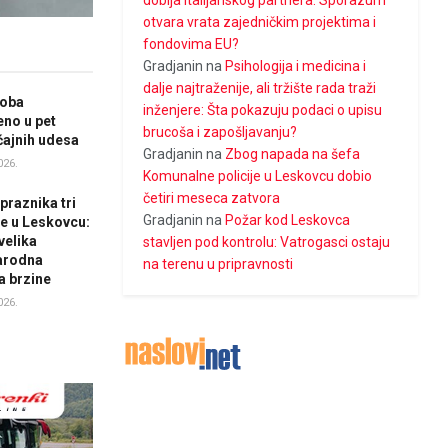
dobija italijanskog partnera: Sporazum
otvara vrata zajedničkim projektima i
fondovima EU?
Gradjanin
na
Psihologija i medicina i
dalje najtraženije, ali tržište rada traži
soba
inženjere: Šta pokazuju podaci o upisu
no u pet
brucoša i zapošljavanju?
ajnih udesa
Gradjanin
na
Zbog napada na šefa
026.
Komunalne policije u Leskovcu dobio
četiri meseca zatvora
raznika tri
Gradjanin
na
Požar kod Leskovca
e u Leskovcu:
velika
stavljen pod kontrolu: Vatrogasci ostaju
rodna
na terenu u pripravnosti
a brzine
026.