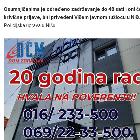
Osumnjičenima je određeno zadržavanje do 48 sati i oni ć
krivične prijave, biti privedeni Višem javnom tužiocu u Niš
Policijska uprava u Nišu.