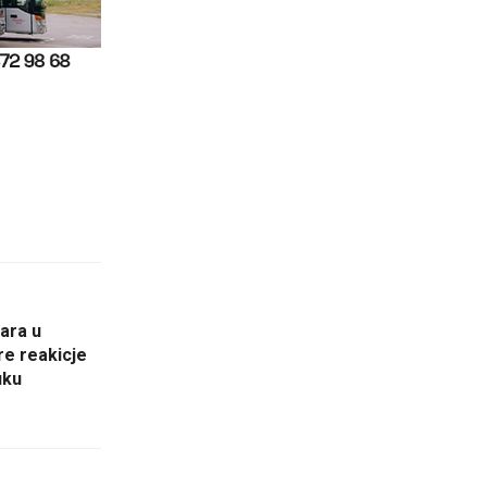
ara u
re reakicje
uku