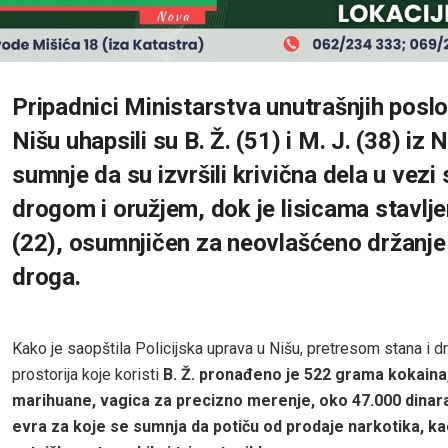
Pripadnici Ministarstva unutrašnjih posl
Nišu uhapsili su B. Ž. (51) i M. J. (38) iz
sumnje da su izvršili krivična dela u vezi 
drogom i oružjem, dok je lisicama stavljen
(22), osumnjičen za neovlašćeno držanje
droga.
Kako je saopštila Policijska uprava u Nišu, pretresom stana i d
prostorija koje koristi
B. Ž. pronađeno je 522 grama kokaina
marihuane, vagica za precizno merenje, oko 47.000 dinara
evra za koje se sumnja da potiču od prodaje narkotika, kao