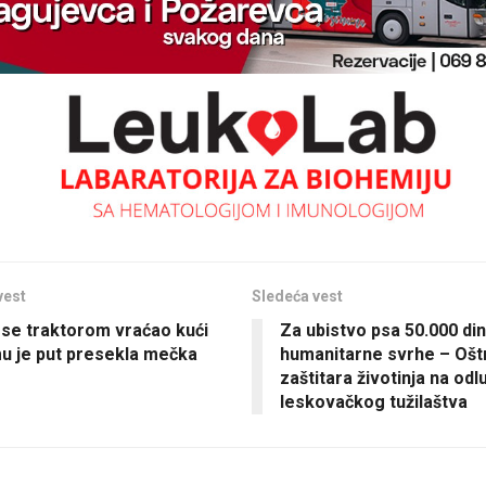
vest
Sledeća vest
se traktorom vraćao kući
Za ubistvo psa 50.000 din
u je put presekla mečka
humanitarne svrhe – Ošt
zaštitara životinja na odl
leskovačkog tužilaštva