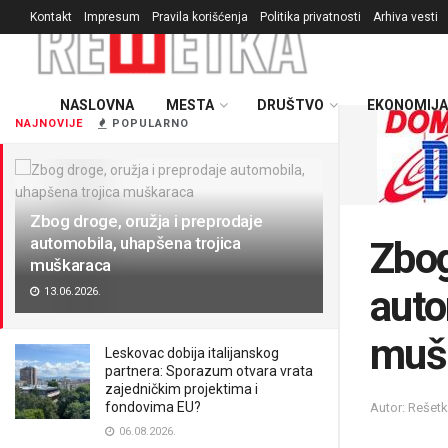
Kontakt
Impresum
Pravila korišćenja
Politika privatnosti
Arhiva vesti
NASLOVNA
MESTA
DRUŠTVO
EKONOMIJA
NAJNOVIJE
POPULARNO
Zbog droge, oružja i preprodaje
automobila, uhapšena trojica
Zbog
muškaraca
auto
13.06.2026.
muš
Leskovac dobija italijanskog
partnera: Sporazum otvara vrata
zajedničkim projektima i
fondovima EU?
Autor: Rešet
06.08.2026.