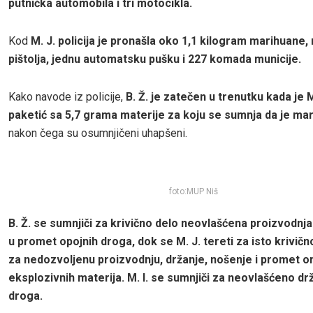
putnička automobila i tri motocikla.
Kod
M. J. policija je pronašla oko 1,1 kilogram marihuane, 
pištolja, jednu automatsku pušku i 227 komada municije.
Kako navode iz policije,
B. Ž. je zatečen u trenutku kada je M
paketić sa 5,7 grama materije za koju se sumnja da je ma
nakon čega su osumnjičeni uhapšeni.
foto:MUP Niš
B. Ž. se sumnjiči za krivično delo neovlašćena proizvodnja 
u promet opojnih droga, dok se M. J. tereti za isto krivično
za nedozvoljenu proizvodnju, držanje, nošenje i promet or
eksplozivnih materija. M. I. se sumnjiči za neovlašćeno dr
droga.