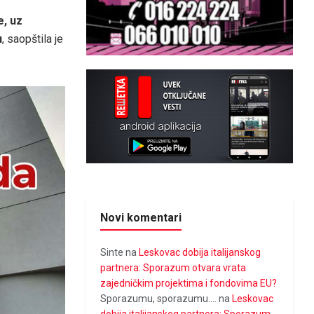
e, uz
u
, saopštila je
Novi komentari
Sinte
na
Leskovac dobija italijanskog
partnera: Sporazum otvara vrata
zajedničkim projektima i fondovima EU?
Sporazumu, sporazumu....
na
Leskovac