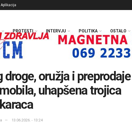
Aplikacija
PROTESTI
INTERVJU
POLITIKA
OSTALO
 droge, oružja i preprodaje
mobila, uhapšena trojica
karaca
ka
13.06.2026. - 13:24