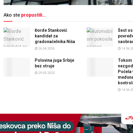
Ako ste
propustili...
Đorđe Stanković
Šest o
kandidat za
povređe
gradonačelnika Niša
saobrać
26.04.2024.
14.06.2
Polovina juga Srbije
Tokom p
bez struje
nezgod
Počela 
29.05.2023.
međuna
kontrol
14.04.2