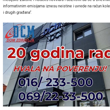
informativnim emisijama iznesu neistine i uvrede na račun kol
i drugih građana“.