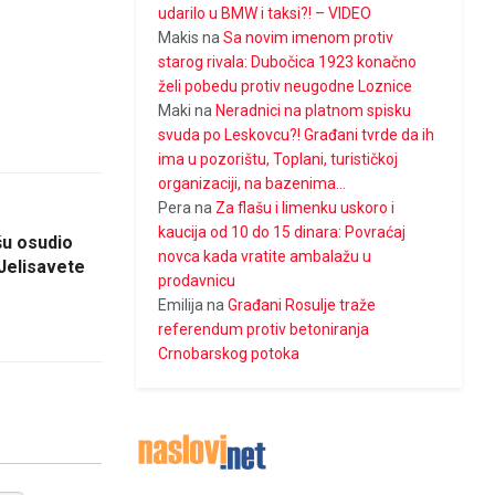
udarilo u BMW i taksi?! – VIDEO
Makis
na
Sa novim imenom protiv
starog rivala: Dubočica 1923 konačno
želi pobedu protiv neugodne Loznice
Maki
na
Neradnici na platnom spisku
svuda po Leskovcu?! Građani tvrde da ih
ima u pozorištu, Toplani, turističkoj
organizaciji, na bazenima…
Pera
na
Za flašu i limenku uskoro i
kaucija od 10 do 15 dinara: Povraćaj
šu osudio
novca kada vratite ambalažu u
Jelisavete
prodavnicu
Emilija
na
Građani Rosulje traže
referendum protiv betoniranja
Crnobarskog potoka