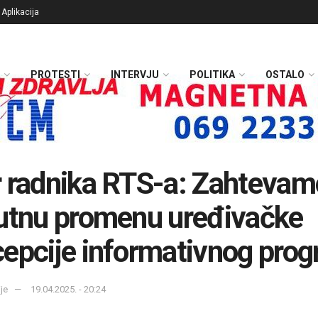
Aplikacija
PROTESTI
INTERVJU
POLITIKA
OSTALO
 radnika RTS-a: Zahtevam
utnu promenu uređivačke
epcije informativnog pro
je
19.04.2025. - 20:24