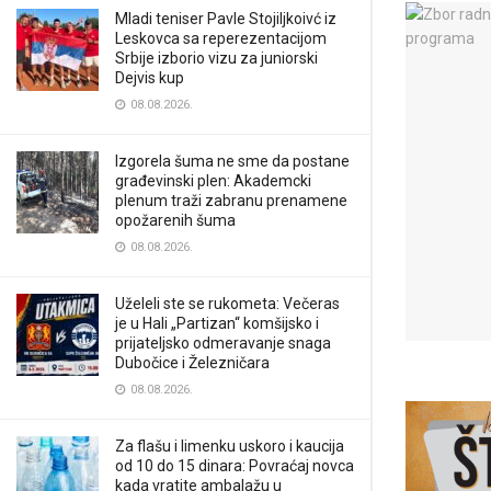
Mladi teniser Pavle Stojiljkoivć iz
Leskovca sa reperezentacijom
Srbije izborio vizu za juniorski
Dejvis kup
08.08.2026.
Izgorela šuma ne sme da postane
građevinski plen: Akademcki
plenum traži zabranu prenamene
opožarenih šuma
08.08.2026.
Uželeli ste se rukometa: Večeras
je u Hali „Partizan“ komšijsko i
prijateljsko odmeravanje snaga
Dubočice i Železničara
08.08.2026.
Za flašu i limenku uskoro i kaucija
od 10 do 15 dinara: Povraćaj novca
kada vratite ambalažu u