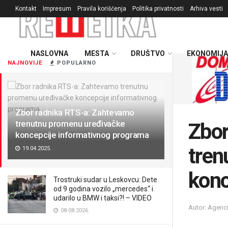
Kontakt
Impresum
Pravila korišćenja
Politika privatnosti
Arhiva vesti
NASLOVNA
MESTA
DRUŠTVO
EKONOMIJA
NAJNOVIJE
POPULARNO
Zbor radnika RTS-a: Zahtevamo
trenutnu promenu uređivačke
Zbor
koncepcije informativnog programa
tren
19.04.2025.
konc
Trostruki sudar u Leskovcu: Dete
od 9 godina vozilo „mercedes“ i
udarilo u BMW i taksi?! – VIDEO
Autor: Agenci
08.08.2026.