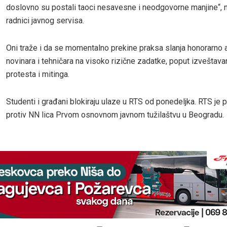
doslovno su postali taoci nesavesne i neodgovorne manjine“, n
radnici javnog servisa.
Oni traže i da se momentalno prekine praksa slanja honorarno
novinara i tehničara na visoko rizične zadatke, poput izveštava
protesta i mitinga.
Studenti i građani blokiraju ulaze u RTS od ponedeljka. RTS je 
protiv NN lica Prvom osnovnom javnom tužilaštvu u Beogradu.