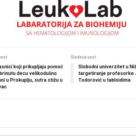
vest
Sledeća vest
snici koji prikupljaju pomoć
Slobodni univerzitet u Ni
brinutu decu velikodušno
targetiranje profesorke 
i u Prokuplju, sutra stižu u
Todorović u tabloidima
vac