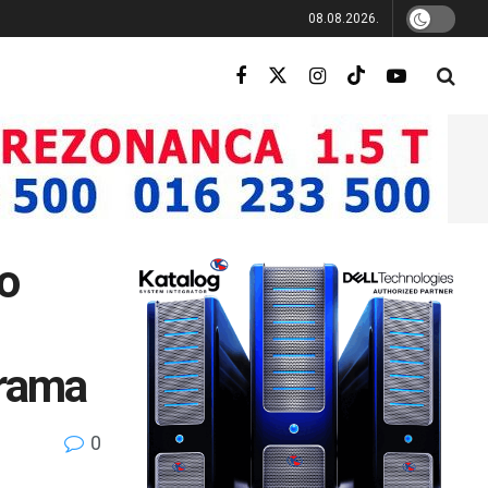
08.08.2026.
o
grama
0