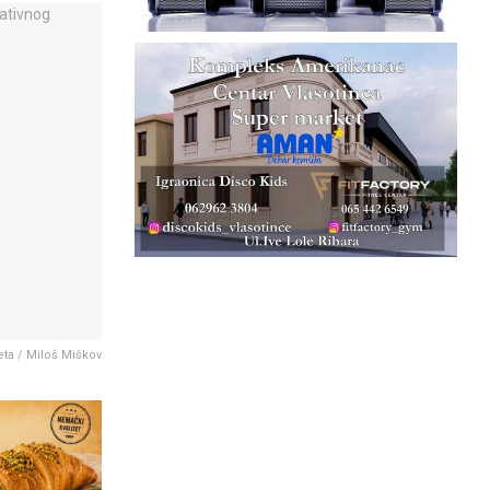
eta / Miloš Miškov