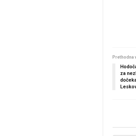
Prethodna 
Hodoča
za nez
dočekan
Lesko