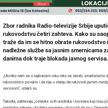
Zbor radnika Radio-televizije Srbije uputi
rukovodstvu četiri zahteva. Kako su saopš
traže da im se hitno obrate rukovodstvo 
nadležne službe sa jasnim smernicama z
danima dok traje blokada javnog servisa.
„Ukoliko nam se u najkraćem roku niko ne obrati, smatraćemo 
rukovodstvo povuklo i da nije u stanju da rukovodi javnim medi
servisom“, istakli su.
Takođe, zahtevaju „ostavke svih urednika i novinara koji nisu p
medijske zakone i Kodeks novinara i dozvolili da se u Dnevniku