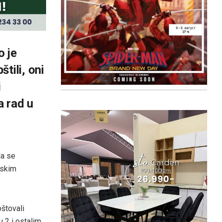
o je
tili, oni
i
a rad u
da se
jskim
oštovali
 2 i ostalim