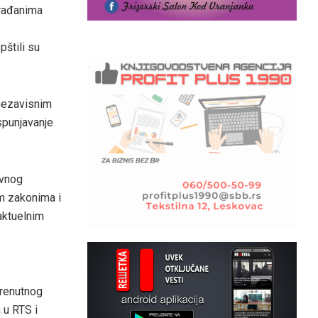
građanima
pštili su
 nezavisnim
spunjavanje
ivnog
m zakonima i
aktuelnim
trenutnog
 u RTS i