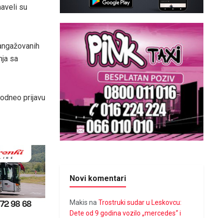
aveli su
 angažovanih
nja sa
podneo prijavu
Novi komentari
Makis
na
Trostruki sudar u Leskovcu:
Dete od 9 godina vozilo „mercedes“ i