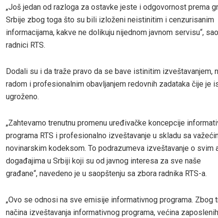
„Još jedan od razloga za ostavke jeste i odgovornost prema 
Srbije zbog toga što su bili izloženi neistinitim i cenzurisanim
informacijama, kakve ne dolikuju nijednom javnom servisu“, sao
radnici RTS.
Dodali su i da traže pravo da se bave istinitim izveštavanjem,
radom i profesionalnim obavljanjem redovnih zadataka čije je i
ugroženo.
„Zahtevamo trenutnu promenu uređivačke koncepcije informat
programa RTS i profesionalno izveštavanje u skladu sa važeći
novinarskim kodeksom. To podrazumeva izveštavanje o svim 
događajima u Srbiji koji su od javnog interesa za sve naše
građane“, navedeno je u saopštenju sa zbora radnika RTS-a.
„Ovo se odnosi na sve emisije informativnog programa. Zbog 
načina izveštavanja informativnog programa, većina zaposlenih