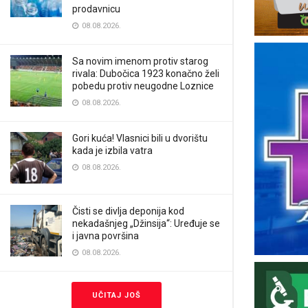
prodavnicu
08.08.2026.
Sa novim imenom protiv starog
rivala: Dubočica 1923 konačno želi
pobedu protiv neugodne Loznice
08.08.2026.
Gori kuća! Vlasnici bili u dvorištu
kada je izbila vatra
08.08.2026.
Čisti se divlja deponija kod
nekadašnjeg „Džinsija“: Uređuje se
i javna površina
08.08.2026.
UČITAJ JOŠ