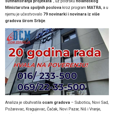
sufinansiranja projekata“
, uz podršku
holandskog
Ministarstva spoljnih poslova
kroz program
MATRA
, a u
njemu je učestvovalo
79 novinarki i novinara iz više
gradova širom Srbije
.
Analiza je obuhvatila
osam gradova
– Suboticu, Novi Sad,
Požarevac, Kragujevac, Čačak, Novi Pazar, Niš i Vranje,