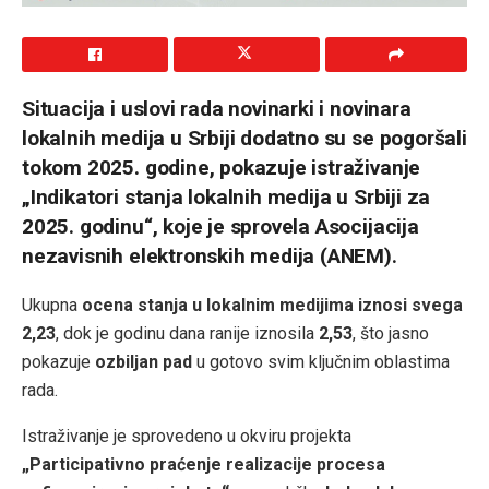
Situacija i uslovi rada novinarki i novinara
lokalnih medija u Srbiji dodatno su se pogoršali
tokom 2025. godine, pokazuje istraživanje
„Indikatori stanja lokalnih medija u Srbiji za
2025. godinu“, koje je sprovela Asocijacija
nezavisnih elektronskih medija (ANEM).
Ukupna
ocena stanja u lokalnim medijima iznosi svega
2,23
, dok je godinu dana ranije iznosila
2,53
, što jasno
pokazuje
ozbiljan pad
u gotovo svim ključnim oblastima
rada.
Istraživanje je sprovedeno u okviru projekta
„Participativno praćenje realizacije procesa