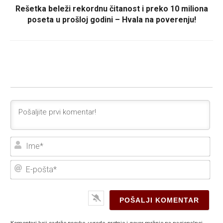
Rešetka beleži rekordnu čitanost i preko 10 miliona
poseta u prošloj godini – Hvala na poverenju!
Ime
E-
poš