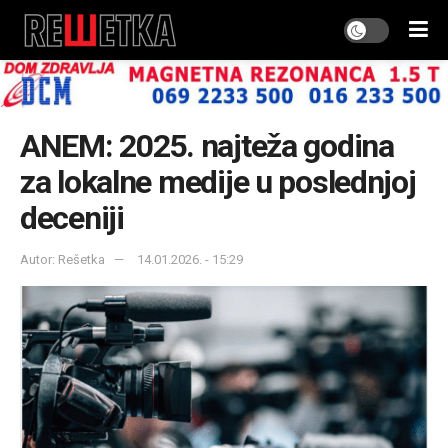
ANEM: 2025. najteža godina
za lokalne medije u poslednjoj
deceniji
Autor: Rešetka
14.01.2026. - 15:29