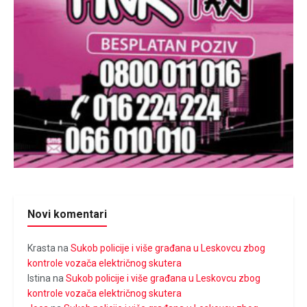
Novi komentari
Krasta
na
Sukob policije i više građana u Leskovcu zbog
kontrole vozača električnog skutera
Istina
na
Sukob policije i više građana u Leskovcu zbog
kontrole vozača električnog skutera