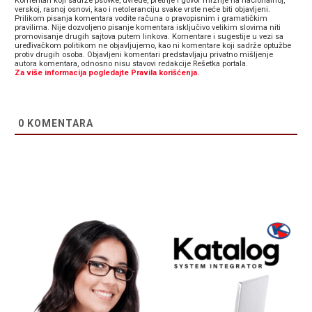
Komentari koji sadrže psovke, uvrede, pretnje i govor mržnje na nacionalnoj,
verskoj, rasnoj osnovi, kao i netoleranciju svake vrste neće biti objavljeni.
Prilikom pisanja komentara vodite računa o pravopisnim i gramatičkim
pravilima. Nije dozvoljeno pisanje komentara isključivo velikim slovima niti
promovisanje drugih sajtova putem linkova. Komentare i sugestije u vezi sa
uređivačkom politikom ne objavljujemo, kao ni komentare koji sadrže optužbe
protiv drugih osoba. Objavljeni komentari predstavljaju privatno mišljenje
autora komentara, odnosno nisu stavovi redakcije Rešetka portala.
Za više informacija pogledajte Pravila korišćenja.
0
KOMENTARA