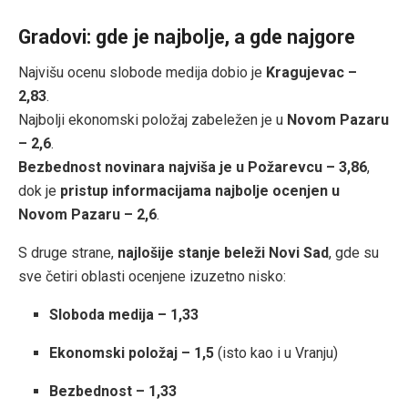
Gradovi: gde je najbolje, a gde najgore
Najvišu ocenu slobode medija dobio je
Kragujevac –
2,83
.
Najbolji ekonomski položaj zabeležen je u
Novom Pazaru
– 2,6
.
Bezbednost novinara najviša je u Požarevcu – 3,86
,
dok je
pristup informacijama najbolje ocenjen u
Novom Pazaru – 2,6
.
S druge strane,
najlošije stanje beleži Novi Sad
, gde su
sve četiri oblasti ocenjene izuzetno nisko:
Sloboda medija – 1,33
Ekonomski položaj – 1,5
(isto kao i u Vranju)
Bezbednost – 1,33