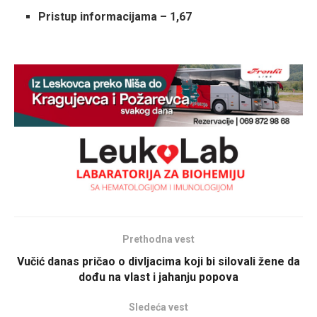
Pristup informacijama – 1,67
Prethodna vest
Vučić danas pričao o divljacima koji bi silovali žene da
dođu na vlast i jahanju popova
Sledeća vest