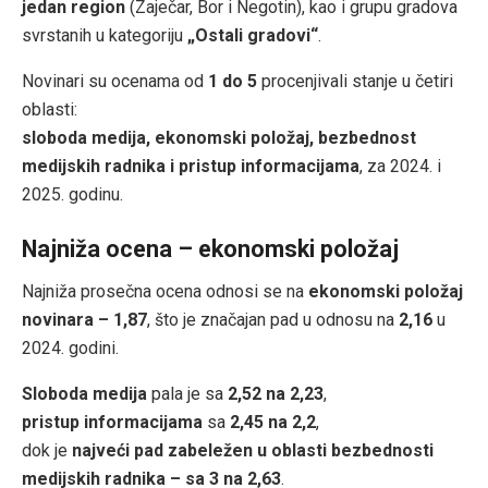
jedan region
(Zaječar, Bor i Negotin), kao i grupu gradova
svrstanih u kategoriju
„Ostali gradovi“
.
Novinari su ocenama od
1 do 5
procenjivali stanje u četiri
oblasti:
sloboda medija, ekonomski položaj, bezbednost
medijskih radnika i pristup informacijama
, za 2024. i
2025. godinu.
Najniža ocena – ekonomski položaj
Najniža prosečna ocena odnosi se na
ekonomski položaj
novinara – 1,87
, što je značajan pad u odnosu na
2,16
u
2024. godini.
Sloboda medija
pala je sa
2,52 na 2,23
,
pristup informacijama
sa
2,45 na 2,2
,
dok je
najveći pad zabeležen u oblasti bezbednosti
medijskih radnika – sa 3 na 2,63
.