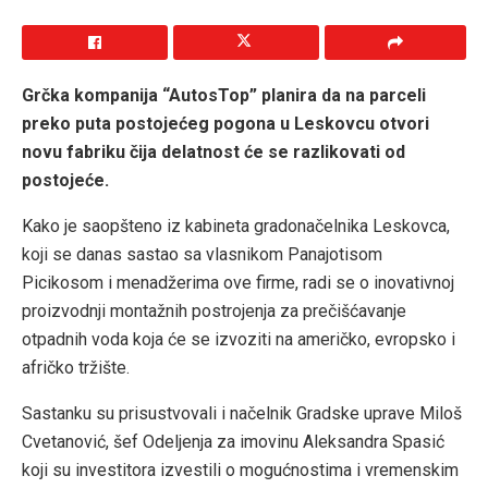
Gr
č
ka kompanija “AutosTop” planira da na parceli
preko puta postoje
ć
eg pogona u Leskovcu otvori
novu fabriku
č
ija delatnost
ć
e se razlikovati od
postoje
ć
e.
Kako je saopšteno iz kabineta gradonačelnika Leskovca,
koji se danas sastao sa vlasnikom Panajotisom
Picikosom i menadžerima ove firme, radi se o inovativnoj
proizvodnji montažnih postrojenja za prečišćavanje
otpadnih voda koja će se izvoziti na američko, evropsko i
afričko tržište.
Sastanku su prisustvovali i načelnik Gradske uprave Miloš
Cvetanović, šef Odeljenja za imovinu Aleksandra Spasić
koji su investitora izvestili o mogućnostima i vremenskim