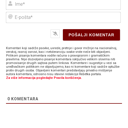
Ime
E-
poš
Komentari koji sadrže psovke, uvrede, pretnje i govor mržnje na nacionalnoj,
verskoj, rasnoj osnovi, kao i netoleranciju svake vrste neće biti objavljeni.
Prilikom pisanja komentara vodite računa o pravopisnim i gramatičkim
pravilima. Nije dozvoljeno pisanje komentara isključivo velikim slovima niti
promovisanje drugih sajtova putem linkova. Komentare i sugestije u vezi sa
uređivačkom politikom ne objavljujemo, kao ni komentare koji sadrže optužbe
protiv drugih osoba. Objavljeni komentari predstavljaju privatno mišljenje
autora komentara, odnosno nisu stavovi redakcije Rešetka portala.
Za više informacija pogledajte Pravila korišćenja.
0
KOMENTARA