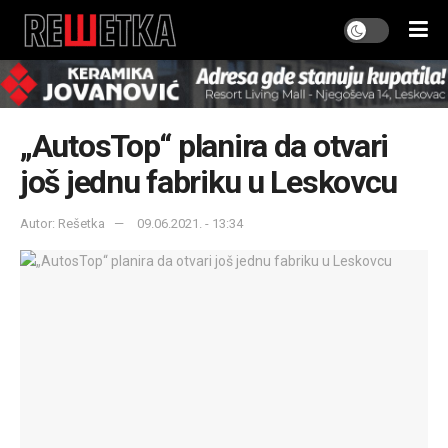
„AutosTop“ planira da otvari
još jednu fabriku u Leskovcu
Autor: Rešetka
09.06.2021. - 13:34