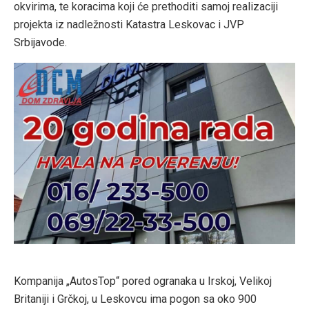
okvirima, te koracima koji će prethoditi samoj realizaciji
projekta iz nadležnosti Katastra Leskovac i JVP
Srbijavode.
Kompanija „AutosTop“ pored ogranaka u Irskoj, Velikoj
Britaniji i Grčkoj, u Leskovcu ima pogon sa oko 900