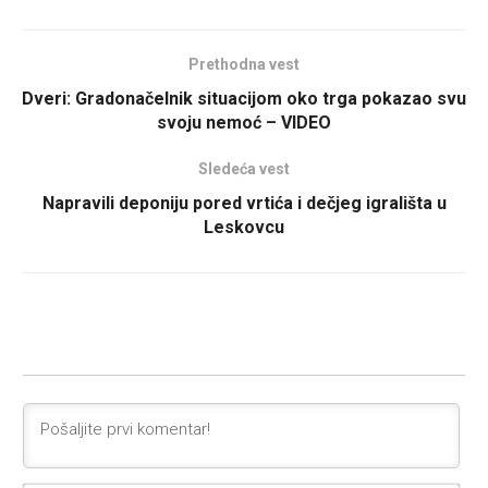
Prethodna vest
Dveri: Gradonačelnik situacijom oko trga pokazao svu
svoju nemoć – VIDEO
Sledeća vest
Napravili deponiju pored vrtića i dečjeg igrališta u
Leskovcu