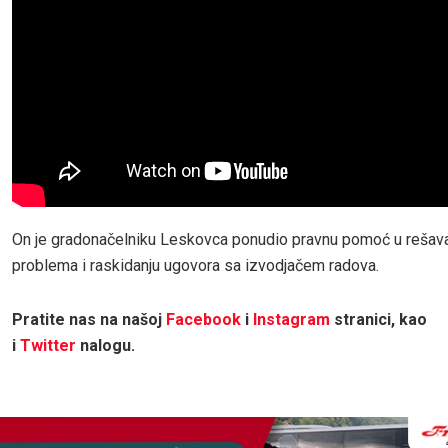
On je gradonačelniku Leskovca ponudio pravnu pomoć u rešav
problema i raskidanju ugovora sa izvodjačem radova.
Pratite nas na našoj
Facebook
i
Instagram
stranici, kao
i
Twitter
nalogu.