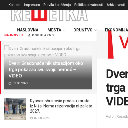
Kontakt
Impresum
Pravila korišćenja
Politika privatnosti
Arhiva vesti
NASLOVNA
MESTA
DRUŠTVO
EKONOMIJA
NAJNOVIJE
POPULARNO
Dveri: Gradonačelnik situacijom oko
trga pokazao svu svoju nemoć –
Dver
VIDEO
trga
09.06.2021.
VID
Ryanair obustavio prodaju karata
iz Niša: Nema rezervacija ni za leto
2027.
Autor: Rešet
07.08.2026.