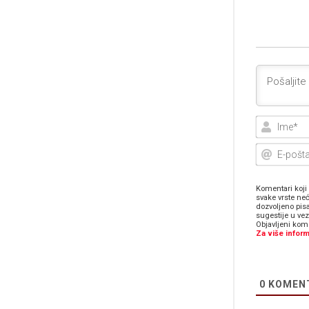
Komentari koji 
svake vrste neć
dozvoljeno pis
sugestije u ve
Objavljeni kome
Za više inform
0
KOMEN