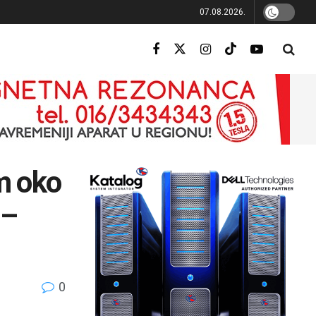
07.08.2026.
m oko
 –
0