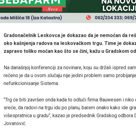
Gradonačelnik Leskovca je dokazao da je nemoćan da reš
oko kašnjenja radova na leskovačkom trgu. Time je dokaza
zapravo toliko moćan kao što se čini, kažu u Gradskom od
Na današnjoj konferenciji za novinare, koju su držali ispred sam
rečeno je da u ovom slučaju nije jedini problem samo probijanj
nefunkcionisanje Sistema.
“Trg će biti završen onda kada to odluči firma Bauwesen i niko
sreće, da radovi na trgu idu po planu, barem onako kako ide gra
višespratnica u gradu”, kazao je predsednik Gradskog odbora D
Jovanović.