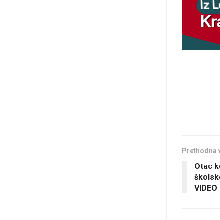
Prethodna 
Otac ko
školsk
VIDEO