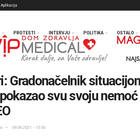
Aplikacija
PROTESTI
INTERVJU
POLITIKA
OSTALO
i: Gradonačelnik situacijo
 pokazao svu svoju nemoć
EO
ka
09.06.2021. - 13:00