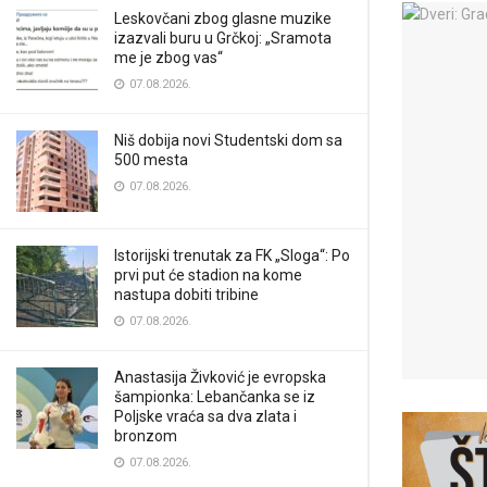
Leskovčani zbog glasne muzike
izazvali buru u Grčkoj: „Sramota
me je zbog vas“
07.08.2026.
Niš dobija novi Studentski dom sa
500 mesta
07.08.2026.
Istorijski trenutak za FK „Sloga“: Po
prvi put će stadion na kome
nastupa dobiti tribine
07.08.2026.
Anastasija Živković je evropska
šampionka: Lebančanka se iz
Poljske vraća sa dva zlata i
bronzom
07.08.2026.