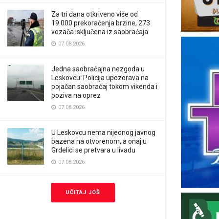
Za tri dana otkriveno više od
19.000 prekoračenja brzine, 273
vozača isključena iz saobraćaja
07.08.2026.
Jedna saobraćajna nezgoda u
Leskovcu: Policija upozorava na
pojačan saobraćaj tokom vikenda i
poziva na oprez
07.08.2026.
U Leskovcu nema nijednog javnog
bazena na otvorenom, a onaj u
Grdelici se pretvara u livadu
07.08.2026.
UČITAJ JOŠ