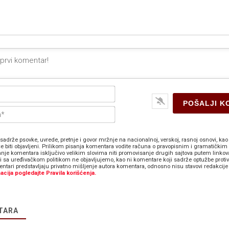
Ime*
E-
pošta*
sadrže psovke, uvrede, pretnje i govor mržnje na nacionalnoj, verskoj, rasnoj osnovi, kao 
e biti objavljeni. Prilikom pisanja komentara vodite računa o pravopisnim i gramatičkim 
anje komentara isključivo velikim slovima niti promovisanje drugih sajtova putem linkov
zi sa uređivačkom politikom ne objavljujemo, kao ni komentare koji sadrže optužbe proti
ntari predstavljaju privatno mišljenje autora komentara, odnosno nisu stavovi redakcije 
acija pogledajte Pravila korišćenja.
TARA