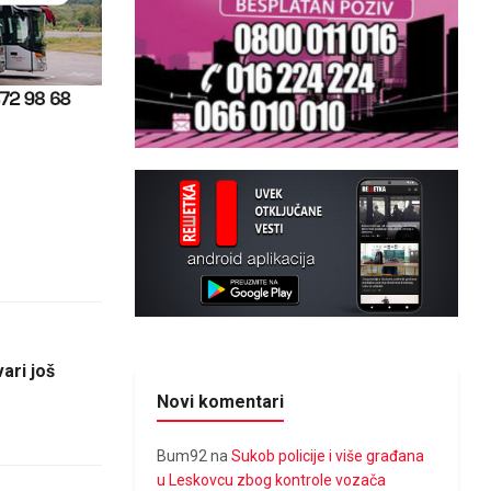
ari još
Novi komentari
Bum92
na
Sukob policije i više građana
u Leskovcu zbog kontrole vozača