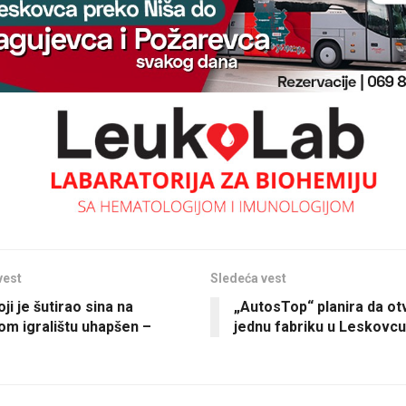
vest
Sledeća vest
ji je šutirao sina na
„AutosTop“ planira da otv
om igralištu uhapšen –
jednu fabriku u Leskovcu