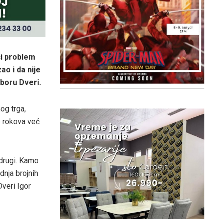
i problem
o i da nije
boru Dveri.
og trga,
e rokova već
 drugi. Kamo
dnja brojnih
veri Igor