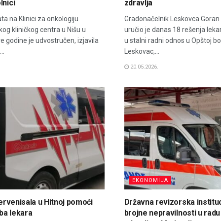
lnici
zdravlja
ta na Klinici za onkologiju
Gradonačelnik Leskovca Goran
kog kliničkog centra u Nišu u
uručio je danas 18 rešenja leka
e godine je udvostručen, izjavila
u stalni radni odnos u Opštoj bol
..
Leskovac,...
20.05.2026.
EKONOMIJA
tervenisala u Hitnoj pomoći
Državna revizorska instituc
ba lekara
brojne nepravilnosti u rad