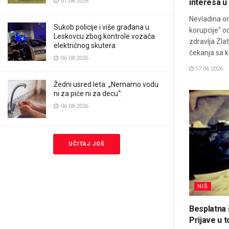
07.08.2026.
interesa u
Nevladina or
Sukob policije i više građana u
korupcije“ oc
Leskovcu zbog kontrole vozača
zdravlja Zla
električnog skutera
čekanja sa k
06.08.2026.
17.06.2026.
Žedni usred leta: „Nemamo vodu
ni za piće ni za decu“:
06.08.2026.
UČITAJ JOŠ
NIŠ
Besplatna 
Prijave u 