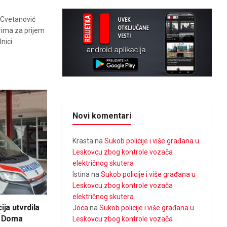
 Cvetanović
rima za prijem
nici
Novi komentari
Krasta
na
Sukob policije i više građana u
Leskovcu zbog kontrole vozača
električnog skutera
Istina
na
Sukob policije i više građana u
Leskovcu zbog kontrole vozača
električnog skutera
ija utvrdila
Joca
na
Sukob policije i više građana u
u Doma
Leskovcu zbog kontrole vozača