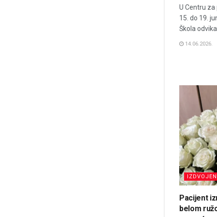
U Centru za 
15. do 19. j
Škola odvika
14.06.2026.
IZDVOJE
Pacijent i
belom ruž