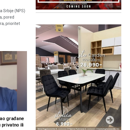
a Srbije (NPS)
a, pored
a, prioritet
vao građane
 privatno ili