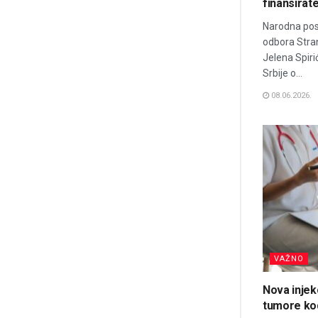
finansirat
Narodna pos
odbora Stra
Jelena Spiri
Srbije o...
08.06.2026.
VAŽNO
Nova injekc
tumore kod