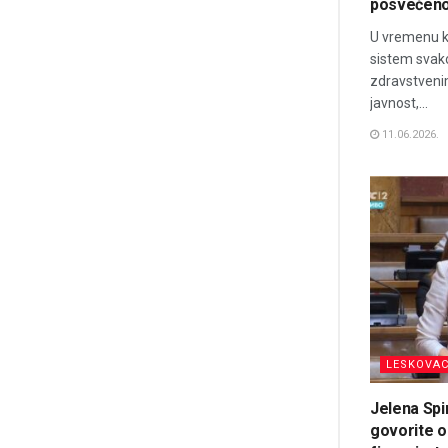
posvećeno
U vremenu k
sistem svak
zdravstveni
javnost,...
11.06.2026.
LESKOVA
Jelena Spi
govorite o