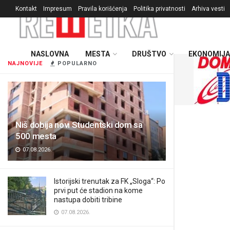
Kontakt
Impresum
Pravila korišćenja
Politika privatnosti
Arhiva vesti
NASLOVNA
MESTA
DRUŠTVO
EKONOMIJA
NAJNOVIJE
POPULARNO
Niš dobija novi Studentski dom sa
500 mesta
07.08.2026.
Istorijski trenutak za FK „Sloga“: Po
prvi put će stadion na kome
nastupa dobiti tribine
07.08.2026.