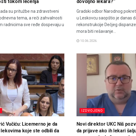
sti tokom lečenja
dovoljno lekara?“
ada su pritužbe na zdravstveni
Gradski odbor Narodnog pokret
odnevna tema, a reči zahvalnosti
u Leskovcu saopštio je danas d
m radnicima sve ređe dospevaju u
rekonstrukcije Dečjeg dispanzer
mora biti rešavanje...
10.06.2026.
C
IZDVOJENO
rić Vučiću: Licemerno je da
Novi direktor UKC Niš poz
 lekovima koje ste odbili da
da prijave ako ih lekari šalju