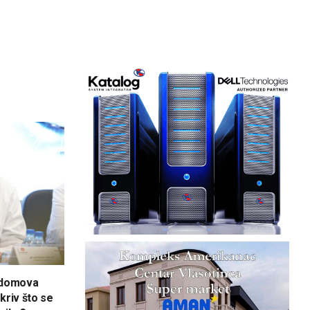
e domova
 kriv što se