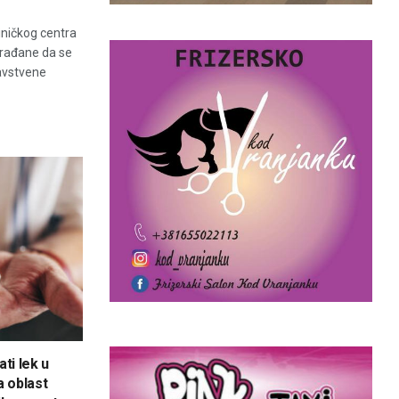
iničkog centra
građane da se
avstvene
ti lek u
a oblast