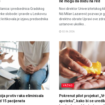
e
ne mogu da dođu na red
lanica i predsednica Gradskog
Novi direktor Univerzitetskog kl
nke slobode i pravde u Leskovcu
Niš Milan Lazarević pozvao je 
ć kritikovala je izjavu predsednika
direktno obrate Upravi ove zdr
ustanove ukoliko...
02.06.2026.
VAŽNO
ija protiv raka eliminisala
Pokrenut pilot projekat „Vra
 15 pacijenata
apoteku“, kako bi se uredil