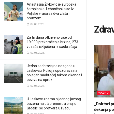
Anastasija Živković je evropska
šampionka: Lebančanka se iz
Poljske vraća sa dva zlata i
bronzom
07.08.2026.
Zdra
Za tri dana otkriveno više od
19.000 prekoračenja brzine, 273
vozača isključena iz saobraćaja
07.08.2026.
Jedna saobraćajna nezgoda u
Leskovcu: Policija upozorava na
pojačan saobraćaj tokom vikenda i
poziva na oprez
07.08.2026.
VAŽNO
U Leskovcu nema nijednog javnog
bazena na otvorenom, a onaj u
„Doktori pr
Grdelici se pretvara u livadu
čekanja po