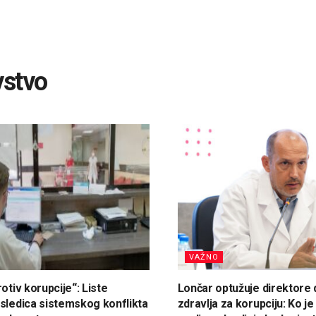
vstvo
VAŽNO
otiv korupcije“: Liste
Lončar optužuje direktor
sledica sistemskog konflikta
zdravlja za korupciju: Ko je