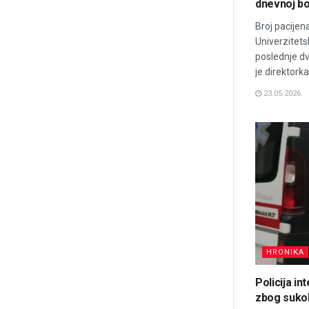
dnevnoj bo
Broj pacijena
Univerzitets
poslednje dv
je direktorka.
23.05.2026.
HRONIKA
Policija in
zbog suko