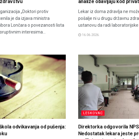
 zdravstvu
analize obavljaju kod priva
ganizacija „Doktori protiv
Lekar iz doma zdravlja ne može
enila je da izjava ministra
pošalje ni u drugu državnu zdr
tibora Lončara o povezanosti lista
ustanovu da radi laboratorijske a
oruptivnim interesima...
16.06.2026.
LESKOVAC
škola odvikavanja od pušenja:
Direktorka odgovorila NPS
toku
Nedostatak lekara jeste pr