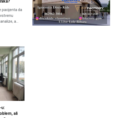
tnika?
 pacijenta da
avstvenu
nalize, a...
-u:
oblem, ali