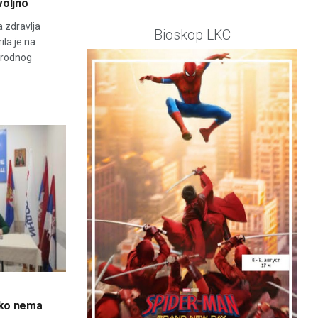
voljno
 zdravlja
Bioskop LKC
la je na
Narodnog
ako nema