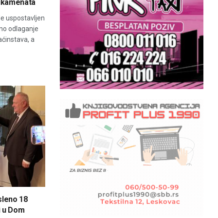
ikamenata
de uspostavljen
dno odlaganje
ćinstava, a
sleno 18
 i u Dom