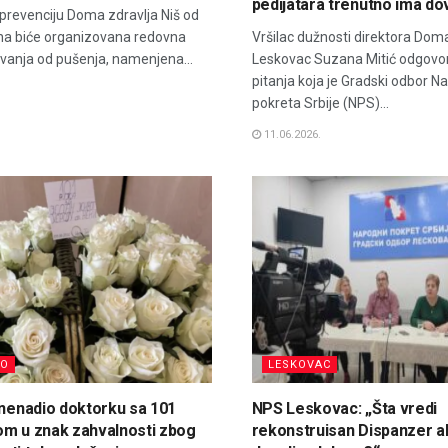
pedijatara trenutno ima do
prevenciju Doma zdravlja Niš od
una biće organizovana redovna
Vršilac dužnosti direktora Doma
vanja od pušenja, namenjena...
Leskovac Suzana Mitić odgovori
pitanja koja je Gradski odbor 
pokreta Srbije (NPS)...
11.06.2026.
NO
LESKOVAC
znenadio doktorku sa 101
NPS Leskovac: „Šta vredi
om u znak zahvalnosti zbog
rekonstruisan Dispanzer 