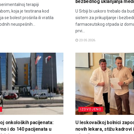
bezbednog uklanjanja med
perimentalnoj terapiji
om, koja je testirana kod
U Srbiji bi uskoro trebalo da bu
a se bolest proširila ili vratila
sistem za prikupljanje i bezbe
odnih neuspešnih...
farmaceutskog otpada iz doma
prvi...
23.05.2026.
C
IZDVOJENO
roj onkoloških pacijenata:
U leskovačkoj bolnici zapo
o i do 140 pacijenata u
novih lekara, stižu kadrovi