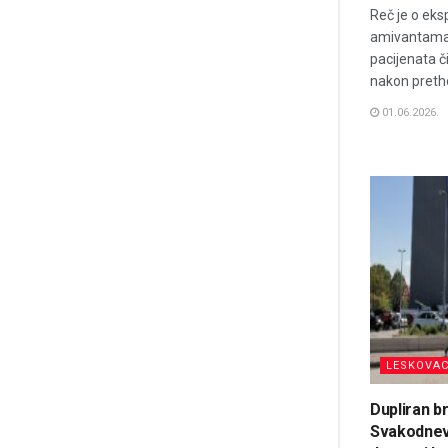
Reč je o eks
amivantamab
pacijenata čij
nakon preth
01.06.2026.
LESKOVA
Dupliran b
Svakodnevn