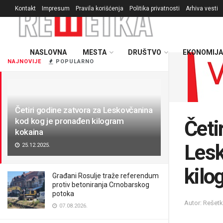
Kontakt
Impresum
Pravila korišćenja
Politika privatnosti
Arhiva vesti
NASLOVNA
MESTA
DRUŠTVO
EKONOMIJA
NAJNOVIJE
POPULARNO
Četiri godine zatvora za Leskovčanina
kod kog je pronađen kilogram
Četi
kokaina
Lesk
25.12.2025.
kilo
Građani Rosulje traže referendum
protiv betoniranja Crnobarskog
potoka
Autor: Rešet
07.08.2026.