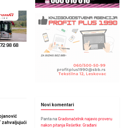
Novi komentari
ojanović
Panta
na
Gradonačelnik najavio proveru
 zahvaljujući
nakon pitanja Rešetke: Građani