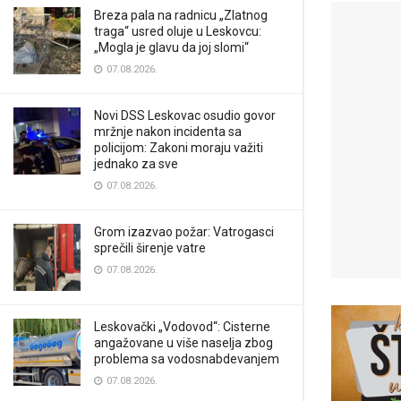
Breza pala na radnicu „Zlatnog
traga“ usred oluje u Leskovcu:
„Mogla je glavu da joj slomi“
07.08.2026.
Novi DSS Leskovac osudio govor
mržnje nakon incidenta sa
policijom: Zakoni moraju važiti
jednako za sve
07.08.2026.
Grom izazvao požar: Vatrogasci
sprečili širenje vatre
07.08.2026.
Leskovački „Vodovod“: Cisterne
angažovane u više naselja zbog
problema sa vodosnabdevanjem
07.08.2026.