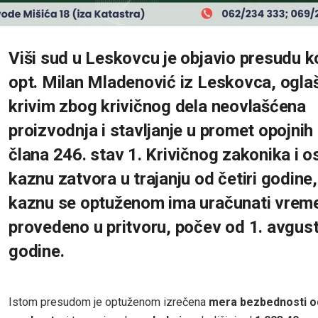
Viši sud u Leskovcu je objavio presudu k
opt. Milan Mladenović iz Leskovca, ogla
krivim zbog krivičnog dela neovlašćena
proizvodnja i stavljanje u promet opojnih
člana 246. stav 1. Krivičnog zakonika i 
kaznu zatvora u trajanju od četiri godine,
kaznu se optuženom ima uračunati vrem
provedeno u pritvoru, počev od 1. avgus
godine.
Istom presudom je optuženom izrečena
mera bezbednosti o