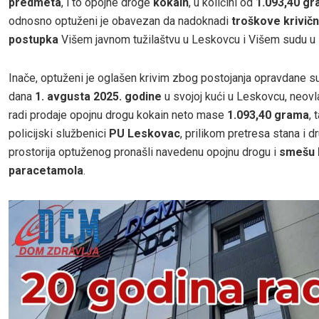
predmeta
, i to opojne droge
kokain
, u količini od
1.093,40 g
odnosno optuženi je obavezan da nadoknadi
troškove krivič
postupka
Višem javnom tužilaštvu u Leskovcu i Višem sudu u
Inače, optuženi je oglašen krivim zbog postojanja opravdane s
dana
1. avgusta 2025. godine
u svojoj kući u Leskovcu, neov
radi prodaje opojnu drogu kokain neto mase
1.093,40 grama
, 
policijski službenici
PU Leskovac
, prilikom pretresa stana i d
prostorija optuženog pronašli navedenu opojnu drogu i
smešu k
paracetamola
.