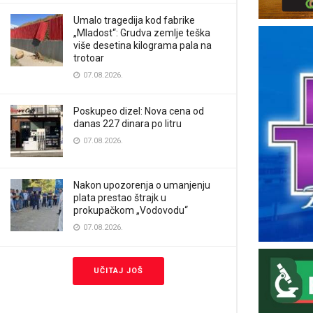
Umalo tragedija kod fabrike
„Mladost“: Grudva zemlje teška
više desetina kilograma pala na
trotoar
07.08.2026.
Poskupeo dizel: Nova cena od
danas 227 dinara po litru
07.08.2026.
Nakon upozorenja o umanjenju
plata prestao štrajk u
prokupačkom „Vodovodu“
07.08.2026.
UČITAJ JOŠ