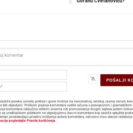
Goranu Cvetanoviću?
Ime*
E-
pošta*
sadrže psovke, uvrede, pretnje i govor mržnje na nacionalnoj, verskoj, rasnoj osnovi, kao 
e biti objavljeni. Prilikom pisanja komentara vodite računa o pravopisnim i gramatičkim 
anje komentara isključivo velikim slovima niti promovisanje drugih sajtova putem linkov
zi sa uređivačkom politikom ne objavljujemo, kao ni komentare koji sadrže optužbe proti
ntari predstavljaju privatno mišljenje autora komentara, odnosno nisu stavovi redakcije 
acija pogledajte Pravila korišćenja.