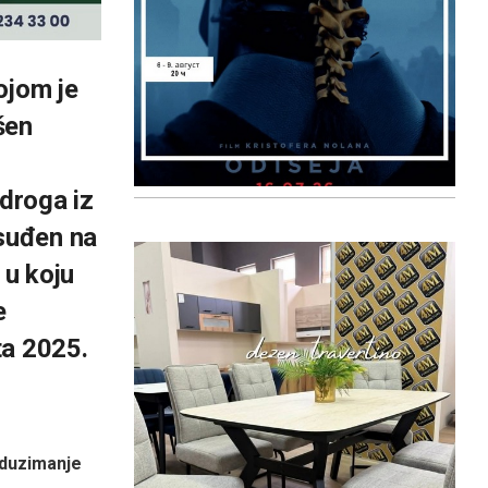
ojom je
šen
 droga iz
osuđen na
 u koju
e
ta 2025.
duzimanje