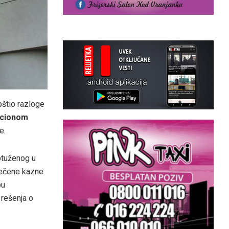
pštio razloge
acionom
e.
ptuženog u
rečene kazne
bu
rešenja o