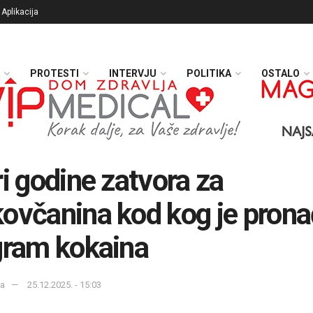
Aplikacija
PROTESTI
INTERVJU
POLITIKA
OSTALO
ri godine zatvora za
ovčanina kod kog je pron
gram kokaina
ka
25.12.2025. - 15:03