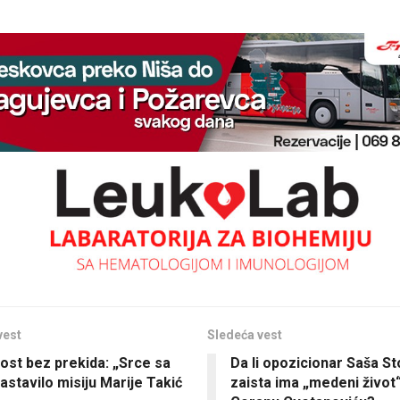
vest
Sledeća vest
st bez prekida: „Srce sa
Da li opozicionar Saša St
astavilo misiju Marije Takić
zaista ima „medeni život“