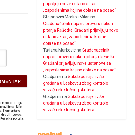
prijavljuju nove ustanove sa
„zaposlenima koji ne dolaze na posao“
Stojanovići Marko i Milos
na
Gradonačelnik najavio proveru nakon
pitanja Rešetke: Građani prijavljuju nove
ustanove sa „zaposlenima koji ne
dolaze na posao“
Tatjana Markovic
na
Gradonačelnik
najavio proveru nakon pitanja Rešetke:
Građani prijavljuju nove ustanove sa
„zaposlenima koji ne dolaze na posao“
Gradjanin
na
Sukob policije i više
građana u Leskovcu zbog kontrole
vozača električnog skutera
Gradjanin
na
Sukob policije i više
građana u Leskovcu zbog kontrole
i netoleranciju
pravilima. Nije
vozača električnog skutera
a. Komentare i
v drugih osoba.
Rešetka portala.