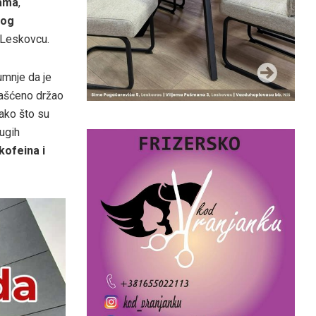
rama
,
nog
 Leskovcu.
umnje da je
lašćeno držao
tako što su
rugih
ofeina i