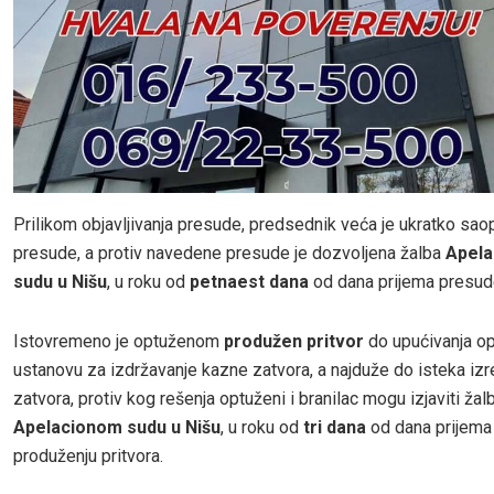
Prilikom objavljivanja presude, predsednik veća je ukratko sao
presude, a protiv navedene presude je dozvoljena žalba
Apel
sudu u Nišu
, u roku od
petnaest dana
od dana prijema presud
Istovremeno je optuženom
produžen pritvor
do upućivanja o
ustanovu za izdržavanje kazne zatvora, a najduže do isteka iz
zatvora, protiv kog rešenja optuženi i branilac mogu izjaviti žal
Apelacionom sudu u Nišu
, u roku od
tri dana
od dana prijema 
produženju pritvora.