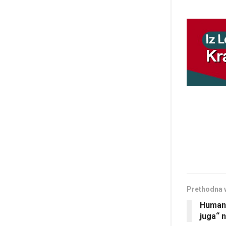
Prethodna 
Humano
juga“ n