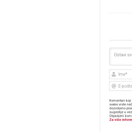
Komentari koji 
svake vrste neć
dozvoljeno pis
sugestije u ve
Objavljeni kome
Za više inform