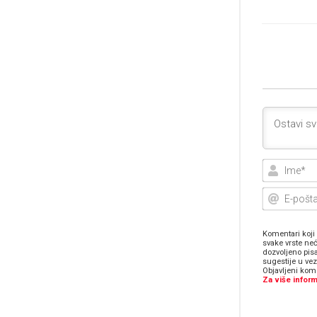
Komentari koji 
svake vrste neć
dozvoljeno pis
sugestije u ve
Objavljeni kome
Za više inform