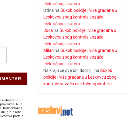
električnog skutera
Istina
na
Sukob policije i više građana u
Leskovcu zbog kontrole vozača
električnog skutera
Joca
na
Sukob policije i više građana u
Leskovcu zbog kontrole vozača
električnog skutera
Milan
na
Sukob policije i više građana u
Leskovcu zbog kontrole vozača
električnog skutera
Na kraju će sve biti dobro...
na
Sukob
policije i više građana u Leskovcu zbog
kontrole vozača električnog skutera
i netoleranciju
pravilima. Nije
a. Komentare i
v drugih osoba.
Rešetka portala.