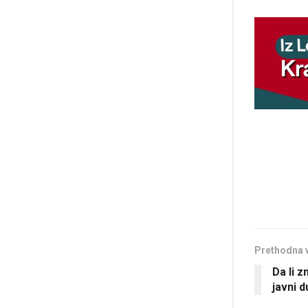
Prethodna 
Da li z
javni 