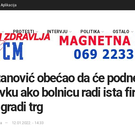
Aplikacija
PROTESTI
INTERVJU
POLITIKA
OSTALO
anović obećao da će podne
vku ako bolnicu radi ista f
 gradi trg
ka
12.01.2022. - 14:33