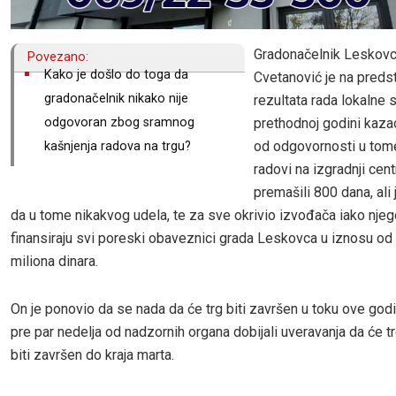
Gradonačelnik Leskovc
Povezano:
Kako je došlo do toga da
Cvetanović je na predst
gradonačelnik nikako nije
rezultata rada lokalne
odgovoran zbog sramnog
prethodnoj godini kaza
od odgovornosti u tom
kašnjenja radova na trgu?
radovi na izgradnji cent
premašili 800 dana, ali 
da u tome nikakvog udela, te za sve okrivio izvođača iako njeg
finansiraju svi poreski obaveznici grada Leskovca u iznosu od
miliona dinara.
On je ponovio da se nada da će trg biti završen u toku ove go
pre par nedelja od nadzornih organa dobijali uveravanja da će 
biti završen do kraja marta.