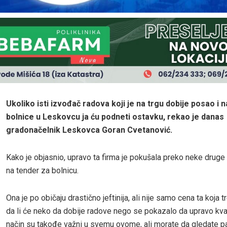
Ukoliko isti izvođač radova koji je na trgu dobije posao i 
bolnice u Leskovcu ja ću podneti ostavku, rekao je danas
gradonačelnik Leskovca Goran Cvetanović.
Kako je objasnio, upravo ta firma je pokušala preko neke druge
na tender za bolnicu.
Ona je po običaju drastično jeftinija, ali nije samo cena ta koja t
da li će neko da dobije radove nego se pokazalo da upravo kvali
način su takođe važni u svemu ovome, ali morate da gledate p