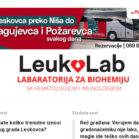
vest
Sledeća vest
nate koliko trenutno iznosi
Reč građana: Verujem da
dug grada Leskovca?
gradonačelniku nije lako
magle ide teško ovih da