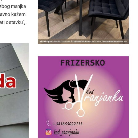
 zbog manjka
 javno kažem
ti ostavku“,