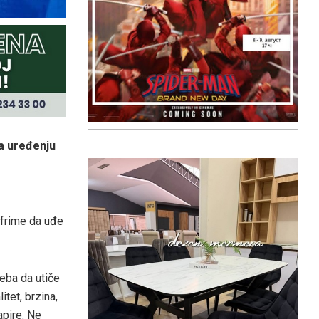
na uređenju
 frime da uđe
reba da utiče
tet, brzina,
apire. Ne