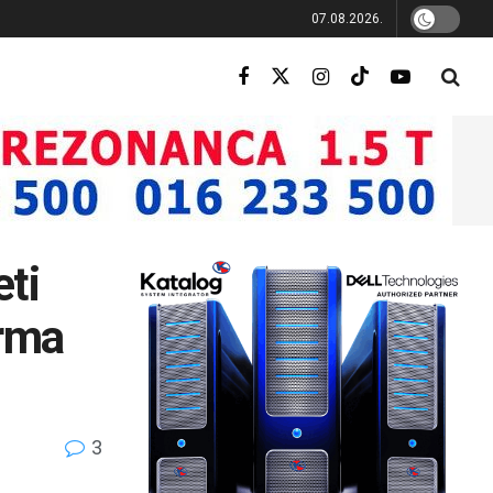
07.08.2026.
ti
irma
3