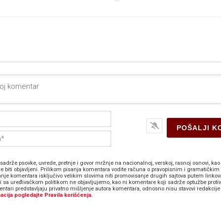
Ime*
E-
pošta*
sadrže psovke, uvrede, pretnje i govor mržnje na nacionalnoj, verskoj, rasnoj osnovi, kao 
e biti objavljeni. Prilikom pisanja komentara vodite računa o pravopisnim i gramatičkim 
anje komentara isključivo velikim slovima niti promovisanje drugih sajtova putem linkov
zi sa uređivačkom politikom ne objavljujemo, kao ni komentare koji sadrže optužbe proti
ntari predstavljaju privatno mišljenje autora komentara, odnosno nisu stavovi redakcije 
acija pogledajte Pravila korišćenja.