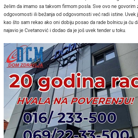
želim da imamo sa takvom firmom posla. Sve ovo ne govorim
odgovornosti ili bežanja od odgovornosti već radi istine. Uvek
kao što sam rekao ako oni dobiju posao da rade bolnicu ja ću da
najavio je Cvetanović i dodao da je još uvek tender u toku.