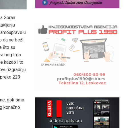
a Goran
avljanju
 samouprave u
o da ne beži
e što su
ralnog trga
je kazao i to
ovu izgradnju
 preko 223
dine, dok smo
trg konačno