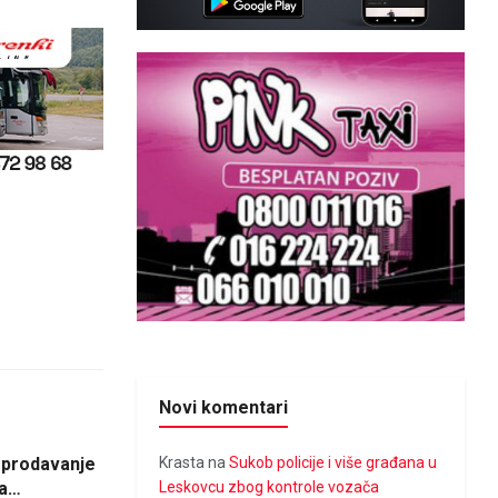
Novi komentari
, prodavanje
Krasta
na
Sukob policije i više građana u
na…
Leskovcu zbog kontrole vozača