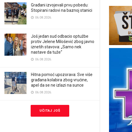
Građani izvojevali prvu pobedu:
Stopirani radovi na baznoj stanici
06.08.2026.
Još jedan sud odbacio optužbe
protiv Jelene Milošević zbog javno
iznetih stavova: „Samo nek
nastave da tuže“
06.08.2026.
Hitna pomoć upozorava: Sve više
građana kolabira zbog vrućine,
apel da se ne izlazi na sunce
06.08.2026.
UČITAJ JOŠ