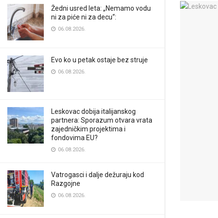
Žedni usred leta: „Nemamo vodu
ni za piće ni za decu“:
06.08.2026.
Evo ko u petak ostaje bez struje
06.08.2026.
Leskovac dobija italijanskog
partnera: Sporazum otvara vrata
zajedničkim projektima i
fondovima EU?
06.08.2026.
Vatrogasci i dalje dežuraju kod
Razgojne
06.08.2026.