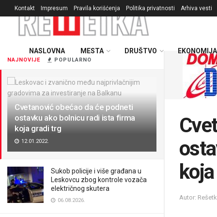
Kontakt
Impresum
Pravila korišćenja
Politika privatnosti
Arhiva vesti
NASLOVNA
MESTA
DRUŠTVO
EKONOMIJA
NAJNOVIJE
POPULARNO
Cvetanović obećao da će podneti
ostavku ako bolnicu radi ista firma
Cvet
koja gradi trg
osta
12.01.2022.
koja
Sukob policije i više građana u
Leskovcu zbog kontrole vozača
električnog skutera
Autor: Rešet
06.08.2026.