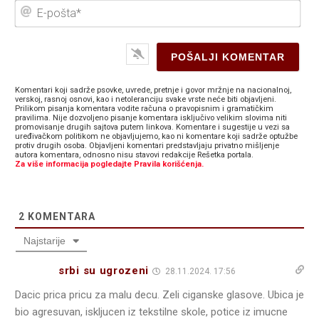
E-
poš
Komentari koji sadrže psovke, uvrede, pretnje i govor mržnje na nacionalnoj,
verskoj, rasnoj osnovi, kao i netoleranciju svake vrste neće biti objavljeni.
Prilikom pisanja komentara vodite računa o pravopisnim i gramatičkim
pravilima. Nije dozvoljeno pisanje komentara isključivo velikim slovima niti
promovisanje drugih sajtova putem linkova. Komentare i sugestije u vezi sa
uređivačkom politikom ne objavljujemo, kao ni komentare koji sadrže optužbe
protiv drugih osoba. Objavljeni komentari predstavljaju privatno mišljenje
autora komentara, odnosno nisu stavovi redakcije Rešetka portala.
Za više informacija pogledajte Pravila korišćenja.
2
KOMENTARA
Najstarije
srbi su ugrozeni
28.11.2024. 17:56
Dacic prica pricu za malu decu. Zeli ciganske glasove. Ubica je
bio agresuvan, iskljucen iz tekstilne skole, potice iz imucne