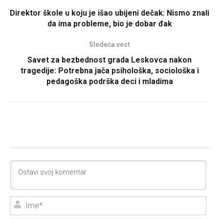
Direktor škole u koju je išao ubijeni dečak: Nismo znali
da ima probleme, bio je dobar đak
Sledeća vest
Savet za bezbednost grada Leskovca nakon
tragedije: Potrebna jača psihološka, sociološka i
pedagoška podrška deci i mladima
Ime