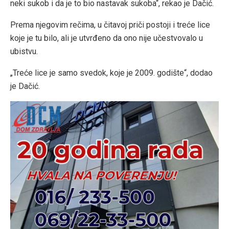
neki sukob i da je to bio nastavak sukoba“, rekao je Dačić.
Prema njegovim rečima, u čitavoj priči postoji i treće lice
koje je tu bilo, ali je utvrđeno da ono nije učestvovalo u
ubistvu.
„Treće lice je samo svedok, koje je 2009. godište“, dodao
je Dačić.