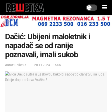
Dačić: Ubijeni maloletnik i
napadač se od ranije
poznavali, imali sukob
Autor: Rešetka
28.11.2024. - 15:05