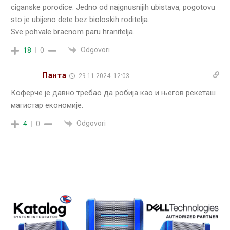
ciganske porodice. Jedno od najgnusnijih ubistava, pogotovu
sto je ubijeno dete bez bioloskih roditelja.
Sve pohvale bracnom paru hranitelja.
Odgovori
18
0
Панта
29.11.2024. 12:03
Коферче је давно требао да робија као и његов рекеташ
магистар економије.
Odgovori
4
0