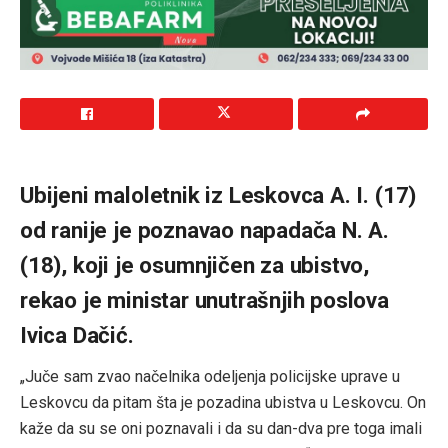
Ubijeni maloletnik iz Leskovca A. I. (17)
od ranije je poznavao napadača N. A.
(18), koji je osumnjičen za ubistvo,
rekao je ministar unutrašnjih poslova
Ivica Dačić.
„Juče sam zvao načelnika odeljenja policijske uprave u
Leskovcu da pitam šta je pozadina ubistva u Leskovcu. On
kaže da su se oni poznavali i da su dan-dva pre toga imali