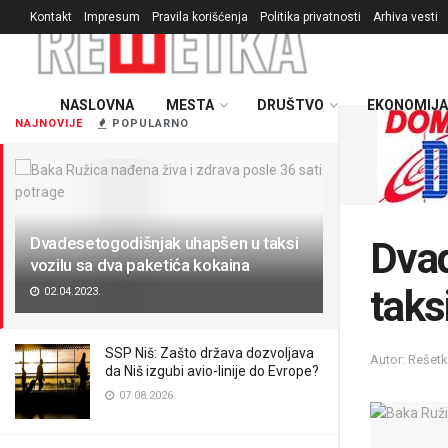
Kontakt
Impresum
Pravila korišćenja
Politika privatnosti
Arhiva vesti
NASLOVNA
MESTA
DRUŠTVO
EKONOMIJA
NAJNOVIJE
POPULARNO
Dvadesetogodišnjak uhapšen u taksi
Dvad
vozilu sa dva paketića kokaina
taks
02.04.2023.
SSP Niš: Zašto država dozvoljava
Autor: Rešet
da Niš izgubi avio-linije do Evrope?
07.08.2026.