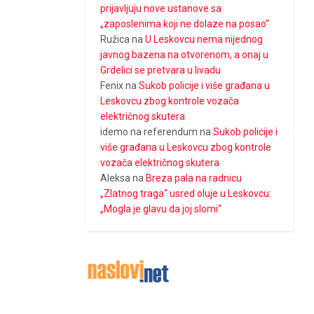
prijavljuju nove ustanove sa
„zaposlenima koji ne dolaze na posao“
Ružica
na
U Leskovcu nema nijednog
javnog bazena na otvorenom, a onaj u
Grdelici se pretvara u livadu
Fenix
na
Sukob policije i više građana u
Leskovcu zbog kontrole vozača
električnog skutera
idemo na referendum
na
Sukob policije i
više građana u Leskovcu zbog kontrole
vozača električnog skutera
Aleksa
na
Breza pala na radnicu
„Zlatnog traga“ usred oluje u Leskovcu:
„Mogla je glavu da joj slomi“