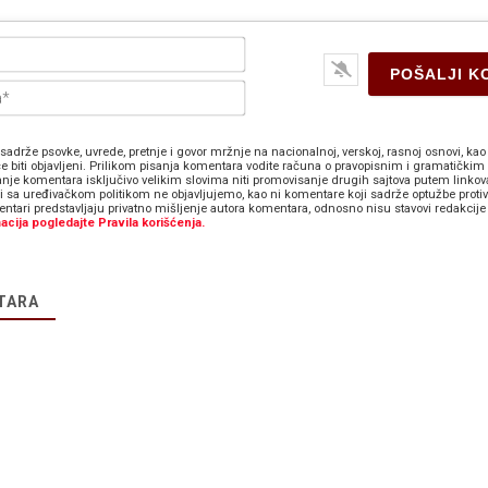
Ime*
E-
pošta*
sadrže psovke, uvrede, pretnje i govor mržnje na nacionalnoj, verskoj, rasnoj osnovi, kao 
e biti objavljeni. Prilikom pisanja komentara vodite računa o pravopisnim i gramatičkim 
anje komentara isključivo velikim slovima niti promovisanje drugih sajtova putem linkov
zi sa uređivačkom politikom ne objavljujemo, kao ni komentare koji sadrže optužbe proti
ntari predstavljaju privatno mišljenje autora komentara, odnosno nisu stavovi redakcije 
acija pogledajte Pravila korišćenja.
TARA