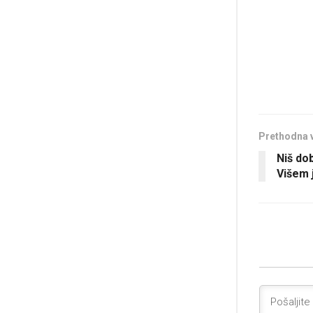
Prethodna 
Niš dob
Višem 