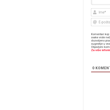
Komentari koji 
svake vrste neć
dozvoljeno pis
sugestije u ve
Objavljeni kome
Za više inform
0
KOMEN