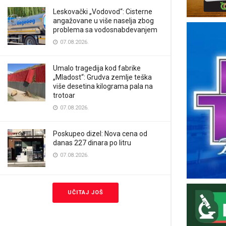
Leskovački „Vodovod“: Cisterne
angažovane u više naselja zbog
problema sa vodosnabdevanjem
07.08.2026.
Umalo tragedija kod fabrike
„Mladost“: Grudva zemlje teška
više desetina kilograma pala na
trotoar
07.08.2026.
Poskupeo dizel: Nova cena od
danas 227 dinara po litru
07.08.2026.
UČITAJ JOŠ