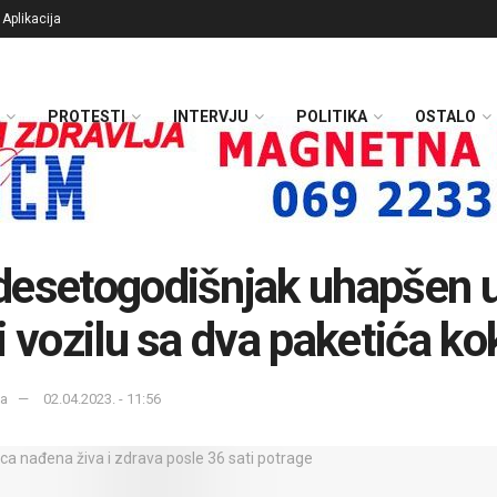
Aplikacija
PROTESTI
INTERVJU
POLITIKA
OSTALO
esetogodišnjak uhapšen 
i vozilu sa dva paketića ko
ka
02.04.2023. - 11:56