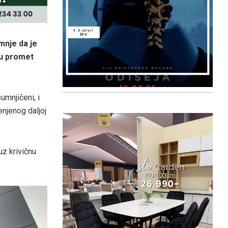
umnje da je
 u promet
umnjičeni, i
njenog daljoj
z krivičnu