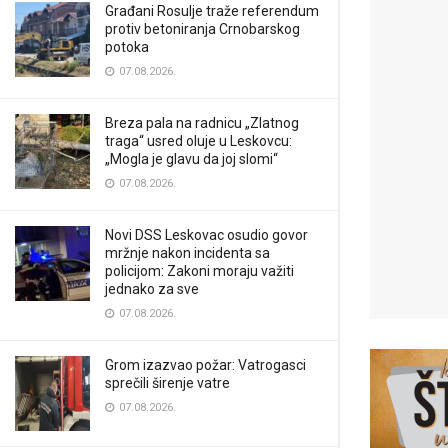
Građani Rosulje traže referendum
protiv betoniranja Crnobarskog
potoka
07.08.2026.
Breza pala na radnicu „Zlatnog
traga“ usred oluje u Leskovcu:
„Mogla je glavu da joj slomi“
07.08.2026.
Novi DSS Leskovac osudio govor
mržnje nakon incidenta sa
policijom: Zakoni moraju važiti
jednako za sve
07.08.2026.
Grom izazvao požar: Vatrogasci
sprečili širenje vatre
07.08.2026.