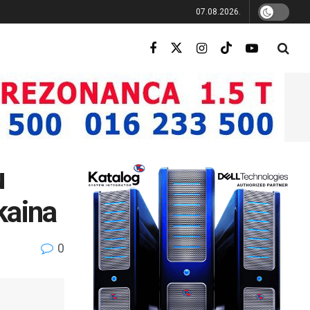
07.08.2026.
u
kaina
0