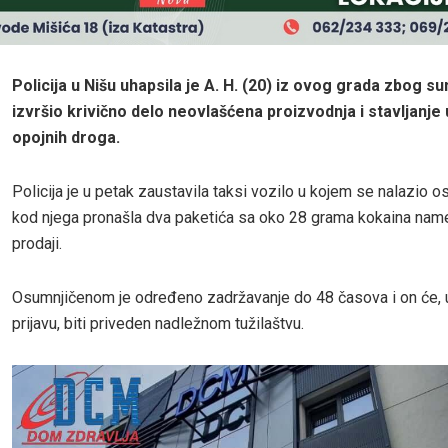
Policija u Nišu uhapsila je A. H. (20) iz ovog grada zbog s
izvršio krivično delo neovlašćena proizvodnja i stavljanje
opojnih droga.
Policija je u petak zaustavila taksi vozilo u kojem se nalazio os
kod njega pronašla dva paketića sa oko 28 grama kokaina name
prodaji.
Osumnjičenom je određeno zadržavanje do 48 časova i on će, u
prijavu, biti priveden nadležnom tužilaštvu.