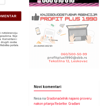
i netoleranciju
pravilima. Nije
a. Komentare i
v drugih osoba.
Rešetka portala.
Novi komentari
Nesa
na
Gradonačelnik najavio proveru
nakon pitanja Rešetke: Građani