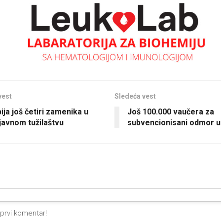
vest
Sledeća vest
ija još četiri zamenika u
Još 100.000 vaučera za
javnom tužilaštvu
subvencionisani odmor u 