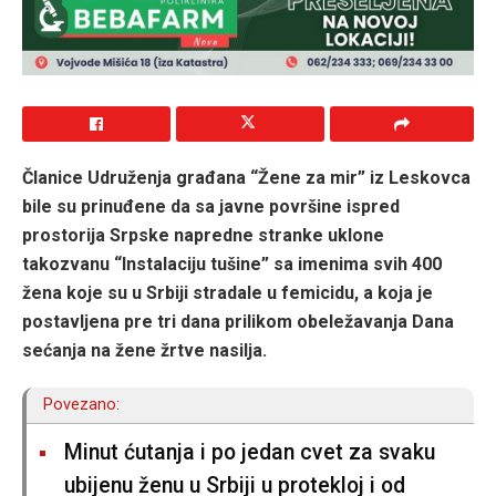
Članice Udruženja građana “Žene za mir” iz Leskovca
bile su prinuđene da sa javne površine ispred
prostorija Srpske napredne stranke uklone
takozvanu “Instalaciju tušine” sa imenima svih 400
žena koje su u Srbiji stradale u femicidu, a koja je
postavljena pre tri dana prilikom obeležavanja Dana
sećanja na žene žrtve nasilja.
Povezano:
Minut ćutanja i po jedan cvet za svaku
ubijenu ženu u Srbiji u protekloj i od