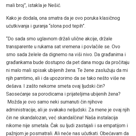
mali broj”, istakla je Nešić.
Kako je dodala, ona smatra da je ovo poruka klasičnog
ućutkivanja i guranja “slona pod tepih”.
“Do sada smo uglavnom držali ulične akcije, držale
transparente u rukama sat vremena i povlačile se. Ovo
smo sada želele da dignemo na viši nivo. Da građanima i
građankama bude dostupno da pet dana mogu da pročitaju
ni malo mali spisak ubijenih žena. Te žene zaslužuju da mi
njih pamtimo, ali i da upozorimo da se tako nešto više ne
dešava. I zašto nekome smeta ovaj ljudski čin?
Saosećanje sa porodicama i prijateljima ubijenih žena?
Možda je ovo samo neki sumanuti čin njihove
administracije, ali je svakako neljudski. Za mene je ovaj njih
čin ne skandalozan, već skandalčina! Naša instalacija
nikome nije smetala. Čak su ljudi zastajali i sa empatijom i
pažnjom je posmatrali. Ali neće nas ućutkati. Obećavam da