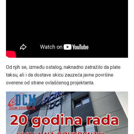
Od njih se, između ostalog, naknadno zatražilo da plate
taksu, ali i da dostave skicu zauzeća javne površine
overene od strane ovlašćenog projektanta.