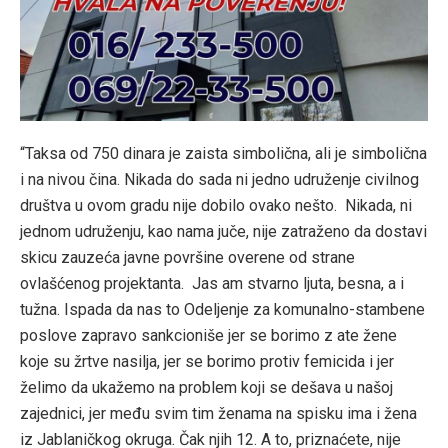
“Taksa od 750 dinara je zaista simbolična, ali je simbolična
i na nivou čina. Nikada do sada ni jedno udruženje civilnog
društva u ovom gradu nije dobilo ovako nešto. Nikada, ni
jednom udruženju, kao nama juče, nije zatraženo da dostavi
skicu zauzeća javne površine overene od strane
ovlašćenog projektanta. Jas am stvarno ljuta, besna, a i
tužna. Ispada da nas to Odeljenje za komunalno-stambene
poslove zapravo sankcioniše jer se borimo z ate žene
koje su žrtve nasilja, jer se borimo protiv femicida i jer
želimo da ukažemo na problem koji se dešava u našoj
zajednici, jer među svim tim ženama na spisku ima i žena
iz Jablaničkog okruga. Čak njih 12. A to, priznaćete, nije