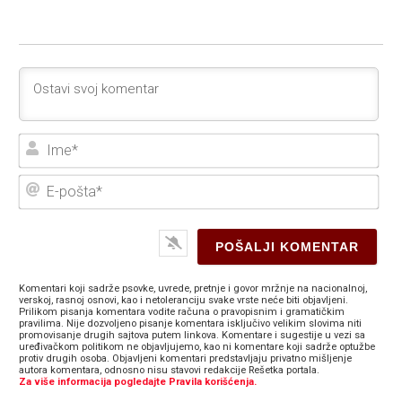
Ime
E-
poš
Komentari koji sadrže psovke, uvrede, pretnje i govor mržnje na nacionalnoj,
verskoj, rasnoj osnovi, kao i netoleranciju svake vrste neće biti objavljeni.
Prilikom pisanja komentara vodite računa o pravopisnim i gramatičkim
pravilima. Nije dozvoljeno pisanje komentara isključivo velikim slovima niti
promovisanje drugih sajtova putem linkova. Komentare i sugestije u vezi sa
uređivačkom politikom ne objavljujemo, kao ni komentare koji sadrže optužbe
protiv drugih osoba. Objavljeni komentari predstavljaju privatno mišljenje
autora komentara, odnosno nisu stavovi redakcije Rešetka portala.
Za više informacija pogledajte Pravila korišćenja.