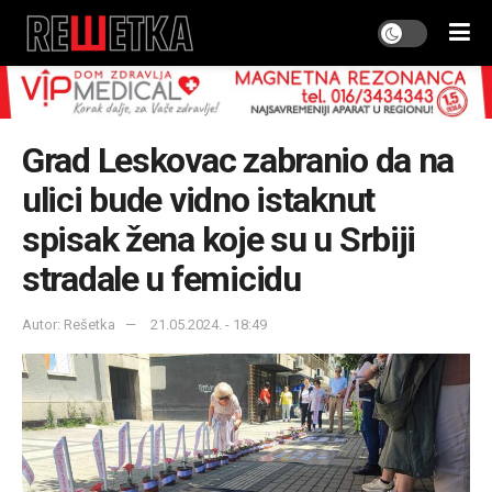
Grad Leskovac zabranio da na
ulici bude vidno istaknut
spisak žena koje su u Srbiji
stradale u femicidu
Autor: Rešetka
21.05.2024. - 18:49