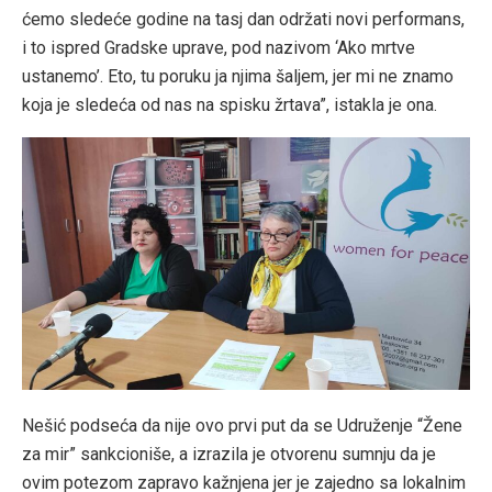
ćemo sledeće godine na tasj dan održati novi performans,
i to ispred Gradske uprave, pod nazivom ‘Ako mrtve
ustanemo’. Eto, tu poruku ja njima šaljem, jer mi ne znamo
koja je sledeća od nas na spisku žrtava”, istakla je ona.
Nešić podseća da nije ovo prvi put da se Udruženje “Žene
za mir” sankcioniše, a izrazila je otvorenu sumnju da je
ovim potezom zapravo kažnjena jer je zajedno sa lokalnim