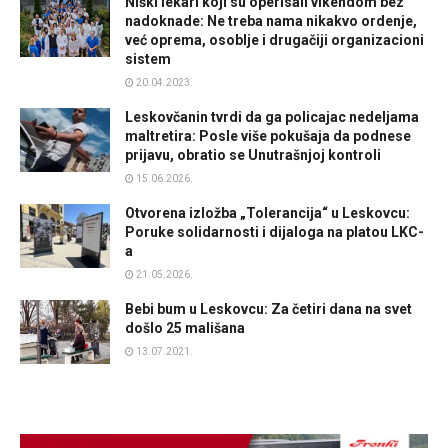
Niški lekari koji su operisali vikendom bez
nadoknade: Ne treba nama nikakvo ordenje,
već oprema, osoblje i drugačiji organizacioni
sistem
20.04.2023.
Leskovčanin tvrdi da ga policajac nedeljama
maltretira: Posle više pokušaja da podnese
prijavu, obratio se Unutrašnjoj kontroli
15.06.2026.
Otvorena izložba „Tolerancija“ u Leskovcu:
Poruke solidarnosti i dijaloga na platou LKC-
a
21.05.2026.
Bebi bum u Leskovcu: Za četiri dana na svet
došlo 25 mališana
13.07.2021.