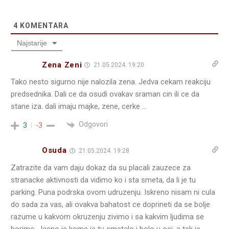
4
KOMENTARA
Najstarije
Zena Zeni
21.05.2024. 19:20
Tako nesto sigurno nije nalozila zena. Jedva cekam reakciju
predsednika. Dali ce da osudi ovakav sraman cin ili ce da
stane iza. dali imaju majke, zene, cerke …
Odgovori
3
-3
Osuda
21.05.2024. 19:28
Zatrazite da vam daju dokaz da su placali zauzece za
stranacke aktivnosti da vidimo ko i sta smeta, da li je tu
parking. Puna podrska ovom udruzenju. Iskreno nisam ni cula
do sada za vas, ali ovakva bahatost ce doprineti da se bolje
razume u kakvom okruzenju zivimo i sa kakvim ljudima se
borimo. Jasno je kome je tu smetalo i bolo u oci, a tek je