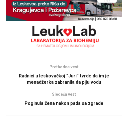
Prethodna vest
Radnici u leskovačkoj “Juri” tvrde da im je
menadžerka zabranila da piju vodu
Sledeća vest
Poginula žena nakon pada sa zgrade