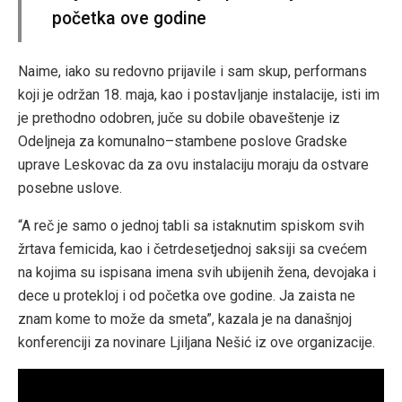
početka ove godine
Naime, iako su redovno prijavile i sam skup, performans
koji je održan 18. maja, kao i postavljanje instalacije, isti im
je prethodno odobren, juče su dobile obaveštenje iz
Odeljneja za komunalno–stambene poslove Gradske
uprave Leskovac da za ovu instalaciju moraju da ostvare
posebne uslove.
“A reč je samo o jednoj tabli sa istaknutim spiskom svih
žrtava femicida, kao i četrdesetjednoj saksiji sa cvećem
na kojima su ispisana imena svih ubijenih žena, devojaka i
dece u protekloj i od početka ove godine. Ja zaista ne
znam kome to može da smeta”, kazala je na današnjoj
konferenciji za novinare Ljiljana Nešić iz ove organizacije.