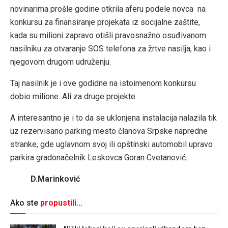
novinarima prošle godine otkrila aferu podele novca na
konkursu za finansiranje projekata iz socijalne zaštite,
kada su milioni zapravo otišli pravosnažno osuđivanom
nasilniku za otvaranje SOS telefona za žrtve nasilja, kao i
njegovom drugom udruženju.
Taj nasilnik je i ove godidne na istoimenom konkursu
dobio milione. Ali za druge projekte.
A interesantno je i to da se uklonjena instalacija nalazila tik
uz rezervisano parking mesto članova Srpske napredne
stranke, gde uglavnom svoj ili opštinski automobil upravo
parkira gradonačelnik Leskovca Goran Cvetanović.
D.Marinković
Ako ste
propustili...