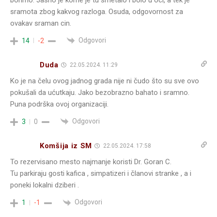
sramota zbog kakvog razloga. Osuda, odgovornost za
ovakav sraman cin.
Odgovori
14
-2
Duda
22.05.2024. 11:29
Ko je na čelu ovog jadnog grada nije ni čudo što su sve ovo
pokušali da ućutkaju. Jako bezobrazno bahato i sramno.
Puna podrška ovoj organizaciji.
Odgovori
3
0
Komšija iz SM
22.05.2024. 17:58
To rezervisano mesto najmanje koristi Dr. Goran C.
Tu parkiraju gosti kafica , simpatizeri i članovi stranke , a i
poneki lokalni dziberi .
Odgovori
1
-1