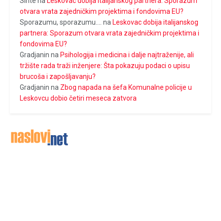
Sinte
na
Leskovac dobija italijanskog partnera: Sporazum
otvara vrata zajedničkim projektima i fondovima EU?
Sporazumu, sporazumu....
na
Leskovac dobija italijanskog
partnera: Sporazum otvara vrata zajedničkim projektima i
fondovima EU?
Gradjanin
na
Psihologija i medicina i dalje najtraženije, ali
tržište rada traži inženjere: Šta pokazuju podaci o upisu
brucoša i zapošljavanju?
Gradjanin
na
Zbog napada na šefa Komunalne policije u
Leskovcu dobio četiri meseca zatvora