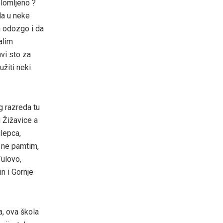
olomljeno ?
la u neke
a odozgo i da
alim
avi sto za
užiti neki
g razreda tu
i Žižavice a
ilepca,
 ne pamtim,
Tulovo,
n i Gornje
a, ova škola