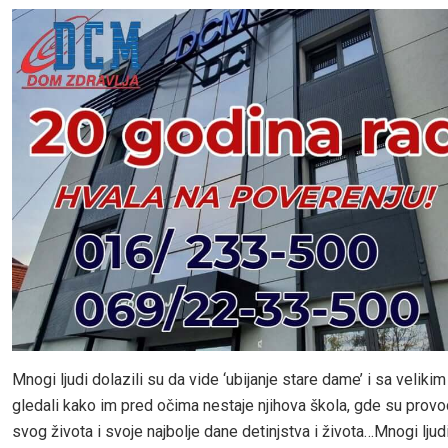
Mnogi ljudi dolazili su da vide ‘ubijanje stare dame’ i sa veliki
gledali kako im pred očima nestaje njihova škola, gde su provod
svog života i svoje najbolje dane detinjstva i života…Mnogi ljud