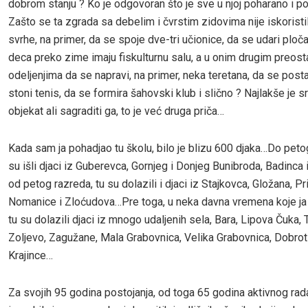
dobrom stanju ? Ko je odgovoran što je sve u njoj poharano i p
Zašto se ta zgrada sa debelim i čvrstim zidovima nije iskoristi
svrhe, na primer, da se spoje dve-tri učionice, da se udari ploč
deca preko zime imaju fiskulturnu salu, a u onim drugim preost
odeljenjima da se napravi, na primer, neka teretana, da se post
stoni tenis, da se formira šahovski klub i slično ? Najlakše je sr
objekat ali sagraditi ga, to je već druga priča…
Kada sam ja pohadjao tu školu, bilo je blizu 600 djaka…Do peto
su išli djaci iz Guberevca, Gornjeg i Donjeg Bunibroda, Badinca 
od petog razreda, tu su dolazili i djaci iz Stajkovca, Gložana, Pr
Nomanice i Zloćudova…Pre toga, u neka davna vremena koje ja
tu su dolazili djaci iz mnogo udaljenih sela, Bara, Lipova Čuka, 
Zoljevo, Zagužane, Mala Grabovnica, Velika Grabovnica, Dobroti
Krajince…
Za svojih 95 godina postojanja, od toga 65 godina aktivnog rad