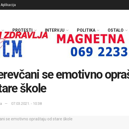
Aplikacija
PROTESTI
INTERVJU
POLITIKA
OSTALO
revčani se emotivno opra
tare škole
ka
07.03.2021. - 10:38