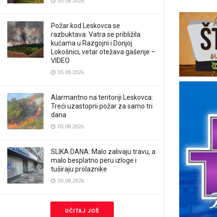
05.08.2026.
Požar kod Leskovca se
razbuktava: Vatra se približila
kućama u Razgojni i Donjoj
Lokošnici, vetar otežava gašenje –
VIDEO
05.08.2026.
Alarmantno na teritoriji Leskovca:
Treći uzastopni požar za samo tri
dana
05.08.2026.
SLIKA DANA: Malo zalivaju travu, a
malo besplatno peru izloge i
tuširaju prolaznike
05.08.2026.
UČITAJ JOŠ