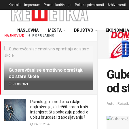
Kontakt
Impresum
Pravila korišćenja
Politika privatnosti
Arhiva vesti
NASLOVNA
MESTA
DRUŠTVO
EKONOMIJA
NAJNOVIJE
POPULARNO
Guberevčani se emotivno opraštaju
Gube
od stare škole
od s
07.03.2021.
Psihologija i medicina i dalje
Autor: Rešet
najtraženije, ali tržište rada traži
inženjere: Šta pokazuju podaci o
upisu brucoša i zapošljavanju?
06.08.2026.