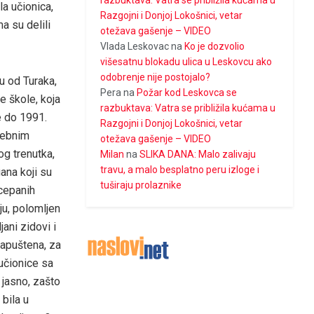
razbuktava: Vatra se približila kućama u
la učionica,
Razgojni i Donjoj Lokošnici, vetar
a su delili
otežava gašenje – VIDEO
Vlada Leskovac
na
Ko je dozvolio
višesatnu blokadu ulica u Leskovcu ako
odobrenje nije postojalo?
u od Turaka,
Pera
na
Požar kod Leskovca se
e škole, koja
razbuktava: Vatra se približila kućama u
ve do 1991.
Razgojni i Donjoj Lokošnici, vetar
rebnim
otežava gašenje – VIDEO
g trenutka,
Milan
na
SLIKA DANA: Malo zalivaju
travu, a malo besplatno peru izloge i
ana koji su
tuširaju prolaznike
ocepanih
ju, polomljen
jani zidovi i
napuštena, za
učionice sa
 jasno, zašto
bila u