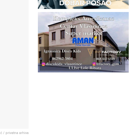
ć / privatna arhiva