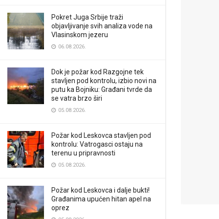
Pokret Juga Srbije traži
objavljivanje svih analiza vode na
Vlasinskom jezeru
06.08.2026.
Dok je požar kod Razgojne tek
stavljen pod kontrolu, izbio novi na
putu ka Bojniku: Građani tvrde da
se vatra brzo širi
05.08.2026.
Požar kod Leskovca stavljen pod
kontrolu: Vatrogasci ostaju na
terenu u pripravnosti
05.08.2026.
Požar kod Leskovca i dalje bukti!
Građanima upućen hitan apel na
oprez