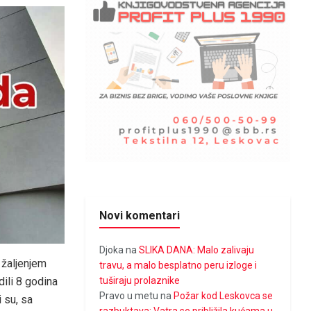
Novi komentari
Djoka
na
SLIKA DANA: Malo zalivaju
m žaljenjem
travu, a malo besplatno peru izloge i
ili 8 godina
tuširaju prolaznike
Pravo u metu
na
Požar kod Leskovca se
i su, sa