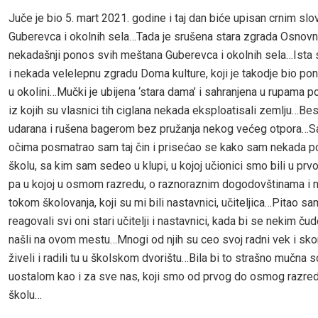
Juče je bio 5. mart 2021. godine i taj dan biće upisan crnim slov
Guberevca i okolnih sela…Tada je srušena stara zgrada Osnovn
nekadašnji ponos svih meštana Guberevca i okolnih sela…Ista
i nekada velelepnu zgradu Doma kulture, koji je takodje bio pon
u okolini…Mučki je ubijena ‘stara dama’ i sahranjena u rupama p
iz kojih su vlasnici tih ciglana nekada eksploatisali zemlju…B
udarana i rušena bagerom bez pružanja nekog većeg otpora…
očima posmatrao sam taj čin i prisećao se kako sam nekada p
školu, sa kim sam sedeo u klupi, u kojoj učionici smo bili u prv
pa u kojoj u osmom razredu, o raznoraznim dogodovštinama i 
tokom školovanja, koji su mi bili nastavnici, učiteljica…Pitao s
reagovali svi oni stari učitelji i nastavnici, kada bi se nekim č
našli na ovom mestu…Mnogi od njih su ceo svoj radni vek i sko
živeli i radili tu u školskom dvorištu…Bila bi to strašno mučna s
uostalom kao i za sve nas, koji smo od prvog do osmog razred
školu…