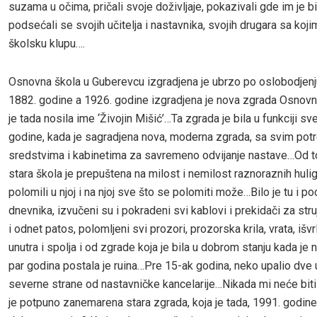
suzama u očima, pričali svoje doživljaje, pokazivali gde im je bi
podsećali se svojih učitelja i nastavnika, svojih drugara sa kojim
školsku klupu….
Osnovna škola u Guberevcu izgradjena je ubrzo po oslobodjenj
1882. godine a 1926. godine izgradjena je nova zgrada Osnovn
je tada nosila ime ‘Živojin Mišić’…Ta zgrada je bila u funkciji s
godine, kada je sagradjena nova, moderna zgrada, sa svim pot
sredstvima i kabinetima za savremeno odvijanje nastave…Od to
stara škola je prepuštena na milost i nemilost raznoraznih hulig
polomili u njoj i na njoj sve što se polomiti može…Bilo je tu i p
dnevnika, izvučeni su i pokradeni svi kablovi i prekidači za stru
i odnet patos, polomljeni svi prozori, prozorska krila, vrata, išvrl
unutra i spolja i od zgrade koja je bila u dobrom stanju kada je 
par godina postala je ruina…Pre 15-ak godina, neko upalio dve 
severne strane od nastavničke kancelarije…Nikada mi neće biti
je potpuno zanemarena stara zgrada, koja je tada, 1991. godine 