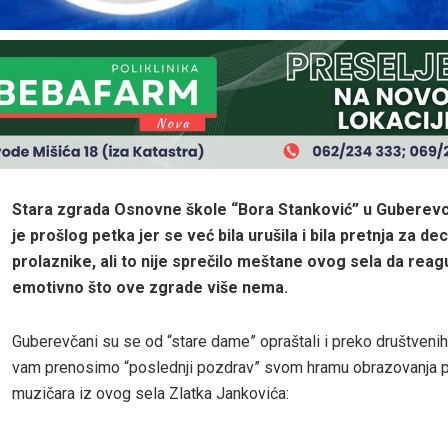
Stara zgrada Osnovne škole “Bora Stanković” u Guberev
je prošlog petka jer se već bila urušila i bila pretnja za dec
prolaznike, ali to nije sprečilo meštane ovog sela da reag
emotivno što ove zgrade više nema.
Guberevčani su se od “stare dame” opraštali i preko društvenih
vam prenosimo “poslednji pozdrav” svom hramu obrazovanja 
muzičara iz ovog sela Zlatka Jankovića: