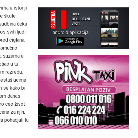
ima u istoriji
e škole,
 sudbina čeka
os svih ljudi
ored ciglana,
esomučno
Sa suzama u
ošao u tu
om razredu,
nestašlucima
am se kako bi
udom danas
ro ceo život
cena za njih,
a pohadjali tu