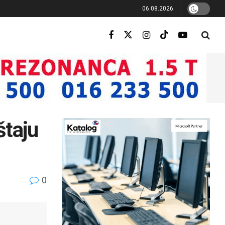
06.08.2026.
štaju
0