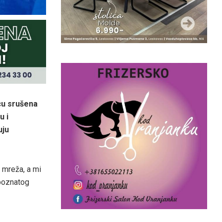
cu srušena
u i
uju
 mreža, a mi
poznatog