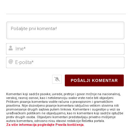
Ime
E-
poš
Komentari koji sadrže psovke, uvrede, pretnje i govor mržnje na nacionalnoj,
verskoj, rasnoj osnovi, kao i netoleranciju svake vrste neće biti objavljeni.
Prilikom pisanja komentara vodite računa o pravopisnim i gramatičkim
pravilima. Nije dozvoljeno pisanje komentara isključivo velikim slovima niti
promovisanje drugih sajtova putem linkova. Komentare i sugestije u vezi sa
uređivačkom politikom ne objavljujemo, kao ni komentare koji sadrže optužbe
protiv drugih osoba. Objavljeni komentari predstavljaju privatno mišljenje
autora komentara, odnosno nisu stavovi redakcije Rešetka portala.
Za više informacija pogledajte Pravila korišćenja.