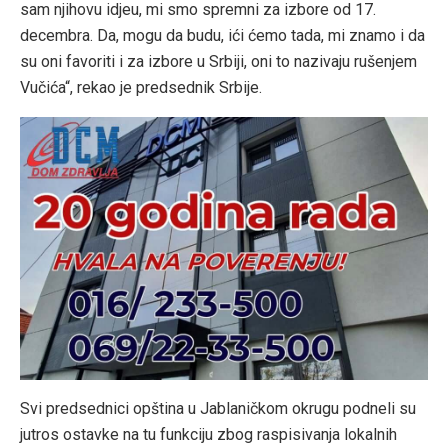
sam njihovu idjeu, mi smo spremni za izbore od 17.
decembra. Da, mogu da budu, ići ćemo tada, mi znamo i da
su oni favoriti i za izbore u Srbiji, oni to nazivaju rušenjem
Vučića“, rekao je predsednik Srbije.
Svi predsednici opština u Jablaničkom okrugu podneli su
jutros ostavke na tu funkciju zbog raspisivanja lokalnih