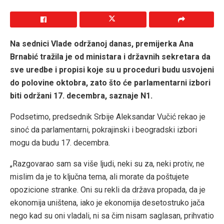
Na sednici Vlade održanoj danas, premijerka Ana
Brnabić tražila je od ministara i državnih sekretara da
sve uredbe i propisi koje su u proceduri budu usvojeni
do polovine oktobra, zato što će parlamentarni izbori
biti održani 17. decembra, saznaje N1.
Podsetimo, predsednik Srbije Aleksandar Vučić rekao je
sinoć da parlamentarni, pokrajinski i beogradski izbori
mogu da budu 17. decembra.
„Razgovarao sam sa više ljudi, neki su za, neki protiv, ne
mislim da je to ključna tema, ali morate da poštujete
opozicione stranke. Oni su rekli da država propada, da je
ekonomija uništena, iako je ekonomija desetostruko jača
nego kad su oni vladali, ni sa čim nisam saglasan, prihvatio