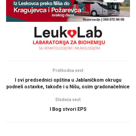
Prethodna vest
I svi predsednici opština u Jablaničkom okrugu
podneli ostavke, takođe i u Nišu, osim gradonačelnice
Sledeća vest
I Bog stvori EPS