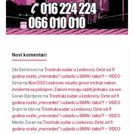
Novi komentari
Oki Demirovic
na
Trostruki sudar u Leskovcu: Dete od 9
godina vozilo „mercedes“ i udarilo u BMW i taksi?! – VIDEO
Sima
na
Novi DSS Leskovac osudio govor mržnje nakon
incidenta sa policijom: Zakoni moraju važiti jednako za sve
Goran Djordjevic
na
Trostruki sudar u Leskovcu: Dete od 9
godina vozilo „mercedes“ i udarilo u BMW i taksi?! – VIDEO
Sram te bilo
na
Trostruki sudar u Leskovcu: Dete od 9
godina vozilo „mercedes“ i udarilo u BMW i taksi?! – VIDEO
Nikolic Zoran
na
Trostruki sudar u Leskovcu: Dete od 9
godina vozilo „mercedes“ i udarilo u BMW i taksi?! – VIDEO