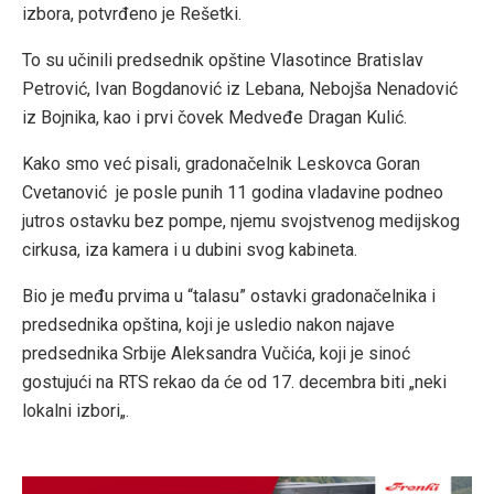
izbora, potvrđeno je Rešetki.
To su učinili predsednik opštine Vlasotince Bratislav
Petrović, Ivan Bogdanović iz Lebana, Nebojša Nenadović
iz Bojnika, kao i prvi čovek Medveđe Dragan Kulić.
Kako smo već pisali, gradonačelnik Leskovca Goran
Cvetanović je posle punih 11 godina vladavine podneo
jutros ostavku bez pompe, njemu svojstvenog medijskog
cirkusa, iza kamera i u dubini svog kabineta.
Bio je među prvima u “talasu” ostavki gradonačelnika i
predsednika opština, koji je usledio nakon najave
predsednika Srbije Aleksandra Vučića, koji je sinoć
gostujući na RTS rekao da će od 17. decembra biti „neki
lokalni izbori„.