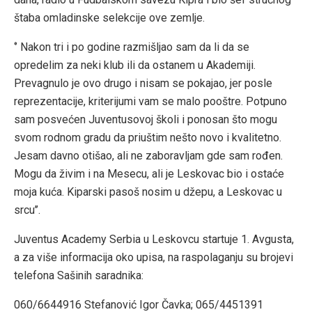
štaba omladinske selekcije ove zemlje.
‘’ Nakon tri i po godine razmišljao sam da li da se
opredelim za neki klub ili da ostanem u Akademiji.
Prevagnulo je ovo drugo i nisam se pokajao, jer posle
reprezentacije, kriterijumi vam se malo pooštre. Potpuno
sam posvećen Juventusovoj školi i ponosan što mogu
svom rodnom gradu da priuštim nešto novo i kvalitetno.
Jesam davno otišao, ali ne zaboravljam gde sam rođen.
Mogu da živim i na Mesecu, ali je Leskovac bio i ostaće
moja kuća. Kiparski pasoš nosim u džepu, a Leskovac u
srcu’’.
Juventus Academy Serbia u Leskovcu startuje 1. Avgusta,
a za više informacija oko upisa, na raspolaganju su brojevi
telefona Sašinih saradnika:
060/6644916 Stefanović Igor Čavka; 065/4451391