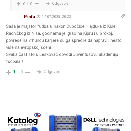
Odgovori
0
0
Peđa
14.07.2025. 20:23
Saša je majstor fudbala, nakon Dubočice, Hajduka iz Kule,
Radničkog iz Niša, godinama je igrao na Kipru i u Grčkoj,
povrede na vrhuncu karijere su ga sprečile da napravi i nešto
više na evropskoj sceni.
Svaka čast što u Leskovac dovodi Juventusovu akademiju
fudbala !
Odgovori
1
0