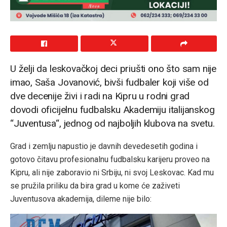
U želji da leskovačkoj deci priušti ono što sam nije
imao, Saša Jovanović, bivši fudbaler koji više od
dve decenije živi i radi na Kipru u rodni grad
dovodi oficijelnu fudbalsku Akademiju italijanskog
“Juventusa“, jednog od najboljih klubova na svetu.
Grad i zemlju napustio je davnih devedesetih godina i
gotovo čitavu profesionalnu fudbalsku karijeru proveo na
Kipru, ali nije zaboravio ni Srbiju, ni svoj Leskovac. Kad mu
se pružila priliku da bira grad u kome će zaživeti
Juventusova akademija, dileme nije bilo: