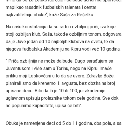
mapi kao rasadnik fudbalskih talenata i centar
najkvalitetnije obuke“, kaže Saša za Rešetku.
Na našu konstataciju da se radi o ozbiljnoj priči, iza koje
stoji ozbiljan klub, Saša, takođe ozbiljnim tonom, odgovara
da je Juve jedan od 10 najboljih klubova na svetu, te da
njegovu fudbalsku Akademiju na Kipru vodi već 10 godina:
‘’ Priča ozbiljnija ne može da bude. Dugo sarađujem sa
Juventusom i više sam u Torinu, nego na Kipru. Imaće
priliku moji Leskovčani u to da se uvere. Zdravlje Bože,
planirali smo da krenemo 1. avgusta, bez obzira na broj
upisane dece. Bilo da ih je 10 ili 100, jer akademije
uglavnom upisuju prolaznike tokom cele godine. Sve dok
ne popunimo kapacitete, upisa će biti’’.
Obuka je namenjena deci od 5 do 11 godina, oba pola, a sa