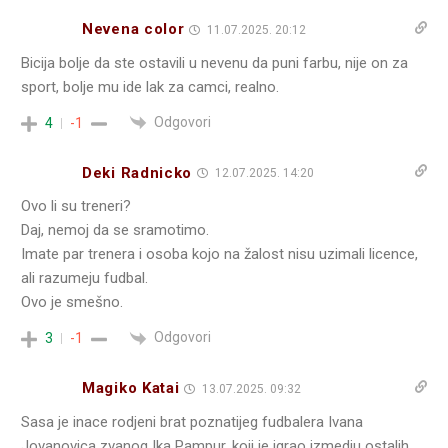
Nevena color
11.07.2025. 20:12
Bicija bolje da ste ostavili u nevenu da puni farbu, nije on za
sport, bolje mu ide lak za camci, realno.
Odgovori
4
-1
Deki Radnicko
12.07.2025. 14:20
Ovo li su treneri?
Daj, nemoj da se sramotimo.
Imate par trenera i osoba kojo na žalost nisu uzimali licence,
ali razumeju fudbal.
Ovo je smešno.
Odgovori
3
-1
Magiko Katai
13.07.2025. 09:32
Sasa je inace rodjeni brat poznatijeg fudbalera Ivana
Jovanovica zvanog Ika Pampur, koji je igrao izmedju ostalih