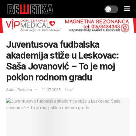
Juventusova fudbalska
akademija stiže u Leskovac:
Saša Jovanović – To je moj
poklon rodnom gradu
Autor: Rešetka
11.07.2025. - 14:41