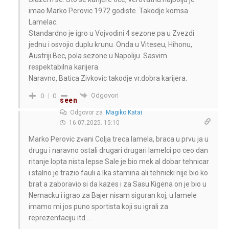
imao Marko Perovic 1972.godiste. Takodje komsa
Lamelac.
Standardno je igro u Vojvodini 4 sezone pa u Zvezdi
jednu i osvojio duplu krunu. Onda u Viteseu, Hihonu,
Austriji Bec, pola sezone u Napoliju. Sasvim
respektabilna karijera.
Naravno, Batica Zivkovic takodje vr.dobra karijera.
Odgovori
0
0
seen
Odgovor za
Magiko Katai
16.07.2025. 15:10
Marko Perovic zvani Colja treca lamela, braca u prvu ja u
drugu i naravno ostali drugari drugari lamelci po ceo dan
ritanje lopta nista lepse Sale je bio mek al dobar tehnicar
i stalno je trazio fauli a Ika stamina ali tehnicki nije bio ko
brat a zaboravio si da kazes i za Sasu Kigena on je bio u
Nemacku i igrao za Bajer nisam siguran koj, u lamele
imamo mi jos puno sportista koji su igrali za
reprezentaciju itd….