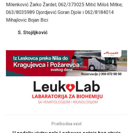
Milenković Žarko Žardel; 062/373025 Mitić Miloš Mitke;
063/8035989 Djordjević Goran Djole i 062/8184014
Mihajlovic Bojan Bici
S. Stojiljković
Prethodna vest