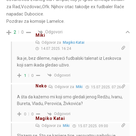
za Rad,Vozdovac,Ofk. Njihov otac takodje ex fudbaler Raće
napadac Dubocice.
Pozdrav za komsije Lamelce.
Odgovori
2
0
Miki
Odgovor za
Magiko Katai
14.07.2025. 16:24
Ika je, bez dileme, najveći fudbalski talenat iz Leskovca
koji sam ikada gledao uživo.
Odgovori
1
0
Neko
Odgovor za
Miki
15.07.2025. 07:26
A šta da kažemo mi koji smo gledali jenog Redžu, Ivanu,
Bureta, Vladu, Perovića, Živkovića?
Odgovori
0
0
Magiko Katai
Odgovor za
Miki
15.07.2025. 09:00
Slazem se. Sto se karijere tice, verovatnu najbolju je