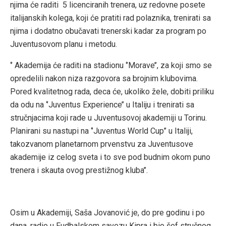
njima će raditi 5 licenciranih trenera, uz redovne posete
italijanskih kolega, koji će pratiti rad polaznika, trenirati sa
njima i dodatno obučavati trenerski kadar za program po
Juventusovom planu i metodu.
‘’ Akademija će raditi na stadionu ‘’Morave’’, za koji smo se
opredelili nakon niza razgovora sa brojnim klubovima.
Pored kvalitetnog rada, deca će, ukoliko žele, dobiti priliku
da odu na ‘’Juventus Experience’’ u Italiju i trenirati sa
stručnjacima koji rade u Juventusovoj akademiji u Torinu.
Planirani su nastupi na ‘’Juventus World Cup’’ u Italiji,
takozvanom planetarnom prvenstvu za Juventusove
akademije iz celog sveta i to sve pod budnim okom puno
trenera i skauta ovog prestižnog kluba’’.
Osim u Akademiji, Saša Jovanović je, do pre godinu i po
dana, radio u Fudbalskom savezu Kipra i bio šef stručnog