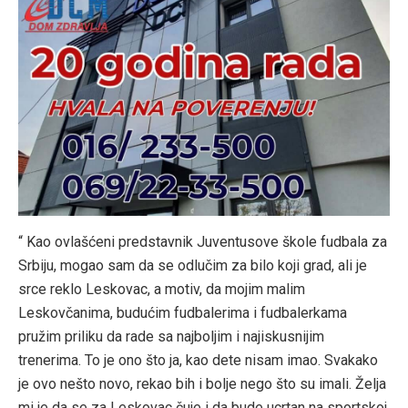
“ Kao ovlašćeni predstavnik Juventusove škole fudbala za
Srbiju, mogao sam da se odlučim za bilo koji grad, ali je
srce reklo Leskovac, a motiv, da mojim malim
Leskovčanima, budućim fudbalerima i fudbalerkama
pružim priliku da rade sa najboljim i najiskusnijim
trenerima. To je ono što ja, kao dete nisam imao. Svakako
je ovo nešto novo, rekao bih i bolje nego što su imali. Želja
mi je da se za Leskovac čuje i da bude ucrtan na sportskoj