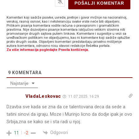
Komentari koji sadrže psovke, uvrede, pretnje i govor mržnje na nacionalnoj,
verskoj, rasnoj osnovi, kao i netoleranciju svake vrste neće biti objavljeni.
Prilikom pisanja komentara vodite računa o pravopisnim i gramatičkim
pravilima. Nije dozvoljeno pisanje komentara isključivo velikim slovima niti
promovisanje drugih sajtova putem linkova. Komentare i sugestije u vezi sa
uređivačkom politikom ne objavljujemo, kao ni komentare koji sadrže optužbe
protiv drugih osoba. Objavljeni komentari predstavljaju privatno mišljenje
autora komentara, odnosno nisu stavovi redakcije Rešetka portala.
Za više informacija pogledajte Pravila korišćenja.
9
KOMENTARA
Najstarije
VladaLeskovac
11.07.2025. 16:29
Dzavba sve kada se zna da ce talentovana deca da sede a
tatini sinovi da igraju. Moze i Murinjo licno da dodje ipak je ovo
Srbija,zna se kako se i sta radi u njoj.
Odgovori
11
-2