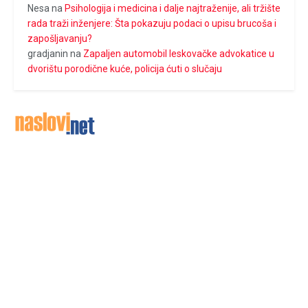
Nesa
na
Psihologija i medicina i dalje najtraženije, ali tržište
rada traži inženjere: Šta pokazuju podaci o upisu brucoša i
zapošljavanju?
gradjanin
na
Zapaljen automobil leskovačke advokatice u
dvorištu porodične kuće, policija ćuti o slučaju