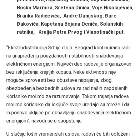
Boška Marmira, Sretena Dinića, Voje Nikolajevića,
Branka Radičevića, Andre Dunijskog, Đure
Đakovića, Kapetana Bojana Denića, Solunskih
ratnika, Kralja Petra Prvog i Vlasotinački put.
“Elektrodistribucija Srbije d.o.o. Beograd kontinuirano radi
na unapređenju pouzdanosti i stabilnosti snabdevanja
električnom energijom. Najveći deo radova je organizovan
bez isključenja krajnjih kupaca. Neke aktivnosti nije
moguće sprovesti bez obustave napajanja, zbog
obezbeđenja bezbednih uslova za rad naših zaposlenih.
Korisnike molimo za razumevanje. Tokom trajanja radova
molimo korisnike da isključe svoje uređaje sa mreže i da
ih ponovo uključe po obnavljanju snabdevanja električnom
energijom”, navodi se u saopštenju.
U slučaju loših vremenskih uslova, radovi će biti odloženi