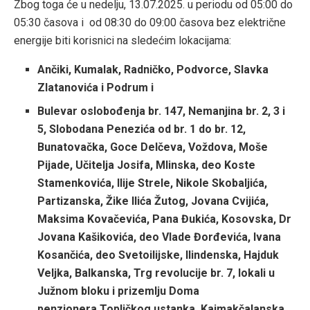
Zbog toga će u nedelju, 13.07.2025. u periodu od 05:00 do
05:30 časova i od 08:30 do 09:00 časova bez električne
energije biti korisnici na sledećim lokacijama:
Ančiki, Kumalak, Radničko, Podvorce, Slavka
Zlatanovića i Podrum i
Bulevar oslobođenja br. 147, Nemanjina br. 2, 3 i
5, Slobodana Penezića od br. 1 do br. 12,
Bunatovačka, Goce Delčeva, Voždova, Moše
Pijade, Učitelja Josifa, Mlinska, deo Koste
Stamenkovića, Ilije Strele, Nikole Skobaljića,
Partizanska, Žike Ilića Žutog, Jovana Cvijića,
Maksima Kovačevića, Pana Đukića, Kosovska, Dr
Jovana Kašikovića, deo Vlade Đorđevića, Ivana
Kosančića, deo Svetoilijske, Ilindenska, Hajduk
Veljka, Balkanska, Trg revolucije br. 7, lokali u
Južnom bloku i prizemlju Doma
penzionera,Topličkog ustanka, Kajmakčalanska,