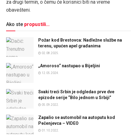
za drugi termin, o čemu će korisnici biti na vreme
obavešteni.
Ako ste
propustili...
Požar kod Brestovca: Nadležne službe na
terenu, upućen apel građanima
02.08.2025.
„Amoroso“ nastupao u Bijeljini
12.05.2024.
Svaki treći Srbin je odgledao prve dve
epizode serije “Bilo jednom u Srbiji”
05.09.2022.
Zapalio se automobil na autoputu kod
Pečenjevca – VIDEO
01.10.2022.