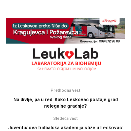
Prethodna vest
Na divlje, pa u red: Kako Leskovac postaje grad
nelegalne gradnje?
Sledeća vest
Juventusova fudbalska akademija stiže u Leskovac: