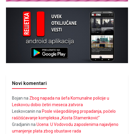
Novi komentari
Bojan
na
Zbog napada na šefa Komunalne policije u
Leskovcu dobio četiri meseca zatvora
Leskovcanin
na
Posle višegodišnjeg propadanja, počelo
raščišćavanje kompleksa „Kosta Stamenković“
Gradjanin
na
Ucena: U Vodovodu zaposlenima najavljeno
umanjenje plata zbog obustave rada