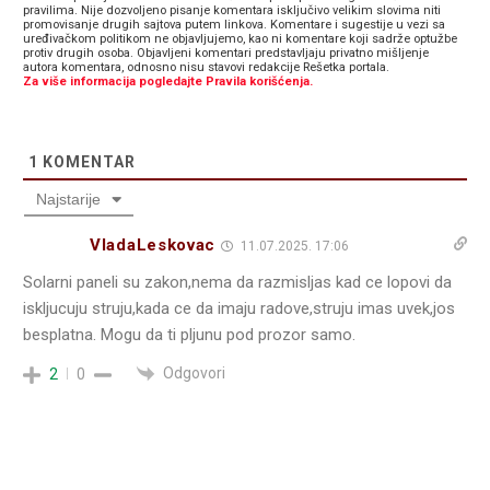
pravilima. Nije dozvoljeno pisanje komentara isključivo velikim slovima niti
promovisanje drugih sajtova putem linkova. Komentare i sugestije u vezi sa
uređivačkom politikom ne objavljujemo, kao ni komentare koji sadrže optužbe
protiv drugih osoba. Objavljeni komentari predstavljaju privatno mišljenje
autora komentara, odnosno nisu stavovi redakcije Rešetka portala.
Za više informacija pogledajte Pravila korišćenja.
1
KOMENTAR
Najstarije
VladaLeskovac
11.07.2025. 17:06
Solarni paneli su zakon,nema da razmisljas kad ce lopovi da
iskljucuju struju,kada ce da imaju radove,struju imas uvek,jos
besplatna. Mogu da ti pljunu pod prozor samo.
Odgovori
2
0