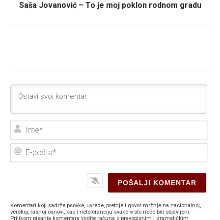
Saša Jovanović – To je moj poklon rodnom gradu
Ime
E-
poš
Komentari koji sadrže psovke, uvrede, pretnje i govor mržnje na nacionalnoj,
verskoj, rasnoj osnovi, kao i netoleranciju svake vrste neće biti objavljeni.
Prilikom pisanja komentara vodite računa o pravopisnim i gramatičkim