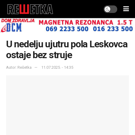
U nedelju ujutru pola Leskovca
ostaje bez struje
Autor: Rešetka
11.07.2025. - 14:35