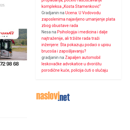
propadanja, počelo raščišćavanje
025.
kompleksa „Kosta Stamenković“
Gradjanin
na
Ucena: U Vodovodu
zaposlenima najavljeno umanjenje plata
zbog obustave rada
Nesa
na
Psihologija i medicina i dalje
najtraženije, ali tržište rada traži
inženjere: Šta pokazuju podaci o upisu
brucoša i zapošljavanju?
gradjanin
na
Zapaljen automobil
leskovačke advokatice u dvorištu
porodične kuće, policija ćuti o slučaju