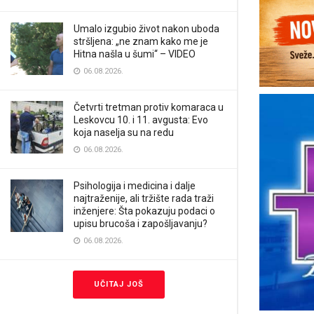
Umalo izgubio život nakon uboda
stršljena: „ne znam kako me je
Hitna našla u šumi“ – VIDEO
06.08.2026.
Četvrti tretman protiv komaraca u
Leskovcu 10. i 11. avgusta: Evo
koja naselja su na redu
06.08.2026.
Psihologija i medicina i dalje
najtraženije, ali tržište rada traži
inženjere: Šta pokazuju podaci o
upisu brucoša i zapošljavanju?
06.08.2026.
UČITAJ JOŠ