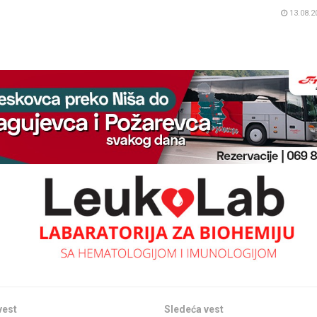
13.08.2
vest
Sledeća vest