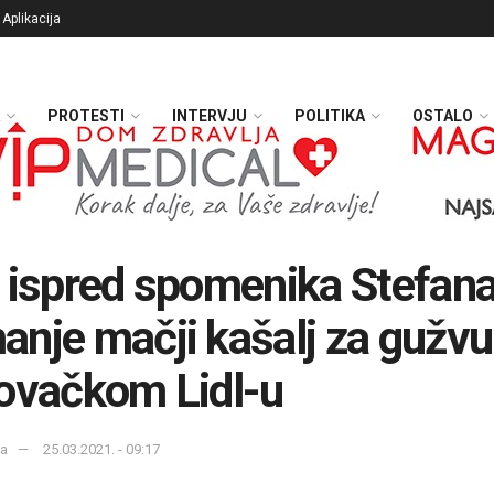
Aplikacija
PROTESTI
INTERVJU
POLITIKA
OSTALO
 ispred spomenika Stefan
nje mačji kašalj za gužvu
ovačkom Lidl-u
ka
25.03.2021. - 09:17