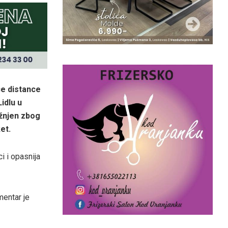
ce distance
idlu u
ažnjen zbog
et.
ci i opasnija
mentar je