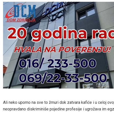
Ali neko uporno na sve to žmuri dok zatvara kafiće i u celoj ovoj
neopravdano diskriminiše pojedine profesije i ugrožava im egzi