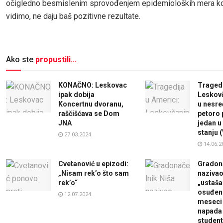
očigledno besmislenim sprovođenjem epidemioloških mera koj
vidimo, ne daju baš pozitivne rezultate.
Ako ste
propustili...
KONAČNO: Leskovac
Tragedi
ipak dobija
Leskov
Koncertnu dvoranu,
u nesre
raščišćava se Dom
petoro 
JNA
jedan u
stanju 
27.03.2024.
14.06.2
Cvetanović u epizodi:
Gradona
„Nisam rek’o što sam
naziva
rek’o“
„ustaša
osuđeni
12.07.2024.
meseci
napada
studen