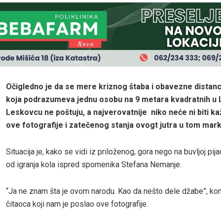
Očigledno je da se mere kriznog štaba i obavezne distan
koja podrazumeva jednu osobu na 9 metara kvadratnih u L
Leskovcu ne poštuju, a najverovatnije niko neće ni biti k
ove fotografije i zatečenog stanja ovogt jutra u tom mark
Situacija je, kako se vidi iz priloženog, gora nego na buvljoj pija
od igranja kola ispred spomenika Stefana Nemanje.
“Ja ne znam šta je ovom narodu. Kao da nešto dele džabe”, ko
čitaoca koji nam je poslao ove fotografije.