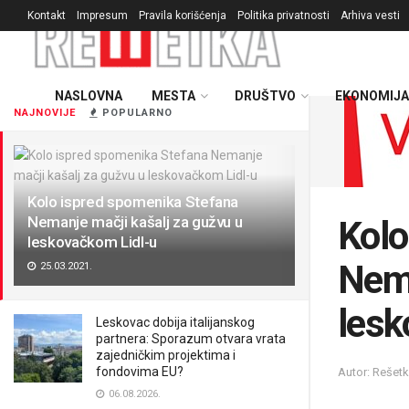
Kontakt
Impresum
Pravila korišćenja
Politika privatnosti
Arhiva vesti
NASLOVNA
MESTA
DRUŠTVO
EKONOMIJA
NAJNOVIJE
POPULARNO
Kolo ispred spomenika Stefana
Nemanje mačji kašalj za gužvu u
Kolo
leskovačkom Lidl-u
Nema
25.03.2021.
lesk
Leskovac dobija italijanskog
partnera: Sporazum otvara vrata
zajedničkim projektima i
fondovima EU?
Autor: Rešet
06.08.2026.