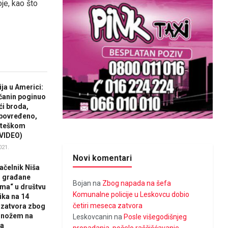
e, kao što
ja u Americi:
čanin poginuo
ći broda,
povređeno,
 teškom
(VIDEO)
021.
Novi komentari
čelnik Niša
o građane
Bojan
na
Zbog napada na šefa
ma“ u društvu
Komunalne policije u Leskovcu dobio
ka na 14
četiri meseca zatvora
 zatvora zbog
 nožem na
Leskovcanin
na
Posle višegodišnjeg
ta