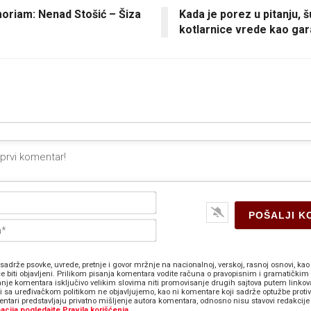
oriam: Nenad Stošić – Šiza
Kada je porez u pitanju, š
kotlarnice vrede kao ga
Ime*
E-
pošta*
sadrže psovke, uvrede, pretnje i govor mržnje na nacionalnoj, verskoj, rasnoj osnovi, kao 
e biti objavljeni. Prilikom pisanja komentara vodite računa o pravopisnim i gramatičkim 
anje komentara isključivo velikim slovima niti promovisanje drugih sajtova putem linkov
zi sa uređivačkom politikom ne objavljujemo, kao ni komentare koji sadrže optužbe proti
ntari predstavljaju privatno mišljenje autora komentara, odnosno nisu stavovi redakcije 
acija pogledajte Pravila korišćenja.