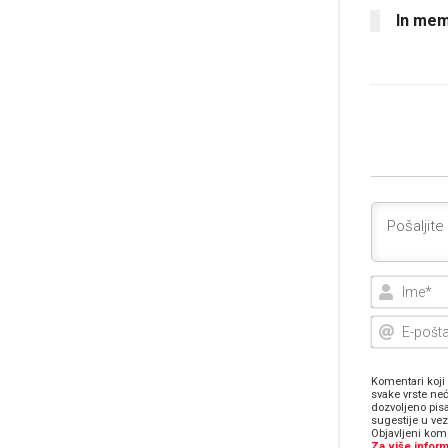
In mem
Komentari koji 
svake vrste neć
dozvoljeno pis
sugestije u ve
Objavljeni kome
Za više inform