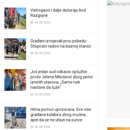
Vatrogasci i dalje dežuraju kod
Razgojne
06.08.2026.
Građani izvojevali prvu pobedu:
Stopirani radovi na baznoj stanici
06.08.2026.
Još jedan sud odbacio optužbe
protiv Jelene Milošević zbog javno
iznetih stavova: „Samo nek
nastave da tuže“
06.08.2026.
Hitna pomoć upozorava: Sve više
građana kolabira zbog vrućine,
apel da se ne izlazi na sunce
06.08.2026.