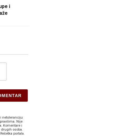
upe i
raže
i netoleranciju
pravilima. Nije
a. Komentare i
v drugih osoba.
Rešetka portala.