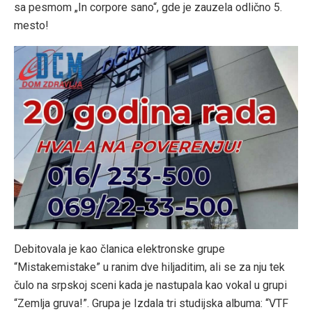
sa pesmom „In corpore sano“, gde je zauzela odlično 5.
mesto!
Debitovala je kao članica elektronske grupe
“Mistakemistake” u ranim dve hiljaditim, ali se za nju tek
čulo na srpskoj sceni kada je nastupala kao vokal u grupi
“Zemlja gruva!”. Grupa je Izdala tri studijska albuma: “VTF