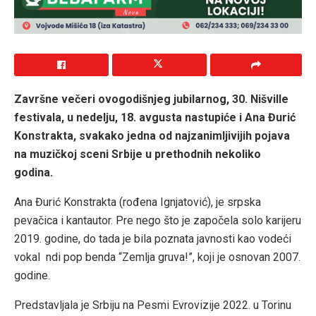
Završne večeri ovogodišnjeg jubilarnog, 30. Nišville
festivala, u nedelju, 18. avgusta nastupiće i Ana Đurić
Konstrakta, svakako jedna od najzanimljivijih pojava
na muzičkoj sceni Srbije u prethodnih nekoliko
godina.
Ana Đurić Konstrakta (rođena Ignjatović), je srpska
pevačica i kantautor. Pre nego što je započela solo karijeru
2019. godine, do tada je bila poznata javnosti kao vodeći
vokal ndi pop benda “Zemlja gruva!”, koji je osnovan 2007.
godine.
Predstavljala je Srbiju na Pesmi Evrovizije 2022. u Torinu