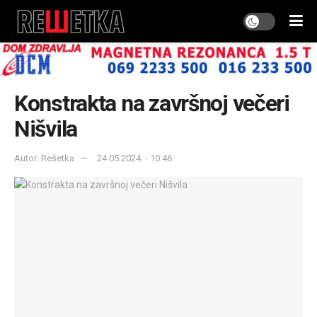
Konstrakta na završnoj večeri
Nišvila
Autor: Rešetka
24.05.2024. - 10:46