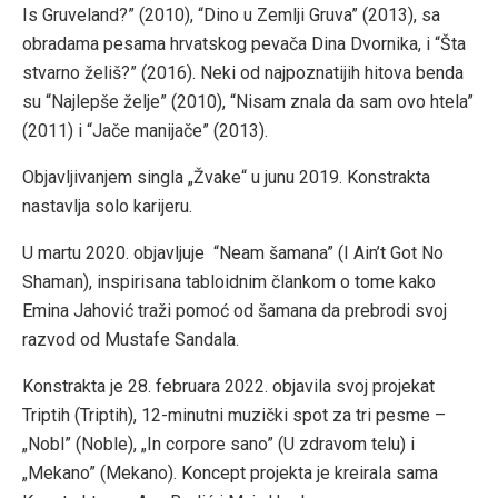
Is Gruveland?” (2010), “Dino u Zemlji Gruva” (2013), sa
obradama pesama hrvatskog pevača Dina Dvornika, i “Šta
stvarno želiš?” (2016). Neki od najpoznatijih hitova benda
su “Najlepše želje” (2010), “Nisam znala da sam ovo htela”
(2011) i “Jače manijače” (2013).
Objavljivanjem singla „Žvake“ u junu 2019. Konstrakta
nastavlja solo karijeru.
U martu 2020. objavljuje “Neam šamana” (I Ain’t Got No
Shaman), inspirisana tabloidnim člankom o tome kako
Emina Jahović traži pomoć od šamana da prebrodi svoj
razvod od Mustafe Sandala.
Konstrakta je 28. februara 2022. objavila svoj projekat
Triptih (Triptih), 12-minutni muzički spot za tri pesme –
„Nobl” (Noble), „In corpore sano” (U zdravom telu) i
„Mekano” (Mekano). Koncept projekta je kreirala sama