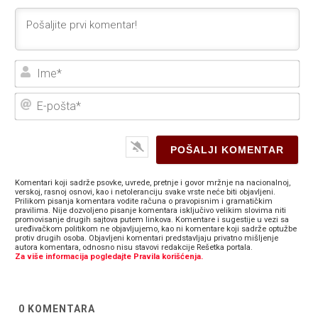
Ime
E-
poš
Komentari koji sadrže psovke, uvrede, pretnje i govor mržnje na nacionalnoj,
verskoj, rasnoj osnovi, kao i netoleranciju svake vrste neće biti objavljeni.
Prilikom pisanja komentara vodite računa o pravopisnim i gramatičkim
pravilima. Nije dozvoljeno pisanje komentara isključivo velikim slovima niti
promovisanje drugih sajtova putem linkova. Komentare i sugestije u vezi sa
uređivačkom politikom ne objavljujemo, kao ni komentare koji sadrže optužbe
protiv drugih osoba. Objavljeni komentari predstavljaju privatno mišljenje
autora komentara, odnosno nisu stavovi redakcije Rešetka portala.
Za više informacija pogledajte Pravila korišćenja.
0
KOMENTARA