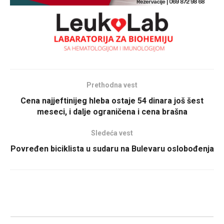
Prethodna vest
Cena najjeftinijeg hleba ostaje 54 dinara još šest
meseci, i dalje ograničena i cena brašna
Sledeća vest
Povređen biciklista u sudaru na Bulevaru oslobođenja