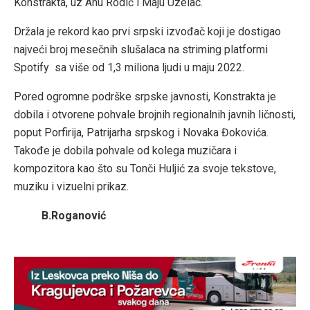
Konstrakta, uz Anu Rodić i Maju Uzelac.
Držala je rekord kao prvi srpski izvođač koji je dostigao
najveći broj mesečnih slušalaca na striming platformi
Spotify sa više od 1,3 miliona ljudi u maju 2022.
Pored ogromne podrške srpske javnosti, Konstrakta je
dobila i otvorene pohvale brojnih regionalnih javnih ličnosti,
poput Porfirija, Patrijarha srpskog i Novaka Đokovića.
Takođe je dobila pohvale od kolega muzičara i
kompozitora kao što su Tonči Huljić za svoje tekstove,
muziku i vizuelni prikaz.
B.Roganović