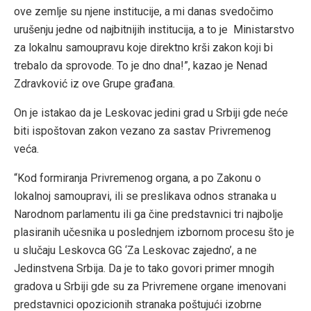
ove zemlje su njene institucije, a mi danas svedočimo
urušenju jedne od najbitnijih institucija, a to je Ministarstvo
za lokalnu samoupravu koje direktno krši zakon koji bi
trebalo da sprovode. To je dno dna!”, kazao je Nenad
Zdravković iz ove Grupe građana.
On je istakao da je Leskovac jedini grad u Srbiji gde neće
biti ispoštovan zakon vezano za sastav Privremenog
veća.
“Kod formiranja Privremenog organa, a po Zakonu o
lokalnoj samoupravi, ili se preslikava odnos stranaka u
Narodnom parlamentu ili ga čine predstavnici tri najbolje
plasiranih učesnika u poslednjem izbornom procesu što je
u slučaju Leskovca GG ‘Za Leskovac zajedno’, a ne
Jedinstvena Srbija. Da je to tako govori primer mnogih
gradova u Srbiji gde su za Privremene organe imenovani
predstavnici opozicionih stranaka poštujući izobrne