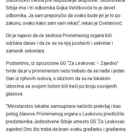
odborničkih mesta pre raspuštanja skupštine. Jedinstvena
Srbija ima i tri odbornika Gojka Veličkovića to je devet
odbornika. Ja sam preporučio da ovako bude jer je to po
zakonu, ovako kako sam vam rekao“, rekao je Cvetanović.
On je najavio da će sednica Privremenog organa biti
održana danas i da će se na njoj postaviti i sekretar i
zamenik sekretara.
Podsetimo, iz opozicione GG “Za Leskovac – Zajedno”
tvrde da je u privremenom veću trebalo da se nađe i jedan
član iz njihovih redova, s obzirom da su na lokalnim
izborima sa svojom listom bili treći po broju osvojenih
glasova.
“Ministarstvo lokalne samouprave načinilo prekršaj i kao
petog članove Privremenog organa u Leskovcu predložilo
predstavnika Jedinstvene Srbije umesto GG ‘Za Leskovac
zajedno’.Ono što treba da brani svaku građanku i građanina