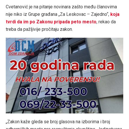
Cvetanović je na pitanje novinara zašto među članovima
nije niko iz Grupe građana „Za Leskovac – Zajedno“,
koja
tvrdi da im po Zakonu pripada peto mesto
, rekao da
treba da pažljivije pročitaju zakon.
„Zakon kaže gleda se broj glasova na izborima i broj