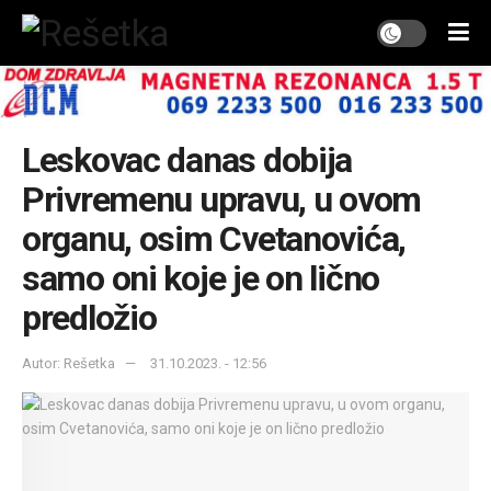
Leskovac danas dobija
Privremenu upravu, u ovom
organu, osim Cvetanovića,
samo oni koje je on lično
predložio
Autor: Rešetka
31.10.2023. - 12:56