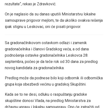
rezultate“, rekao je Zdravković.
On je naglasio da su danas uputili Ministarstvu lokalne
samouprave prigovor mejlom, te da ukoliko ovakva rešenja
ipak stignu u Leskovac, oni će pisati prigovor.
Sa gradonačlnikovom ostavkom odlazi i zamenik
gradonačelnika i članovi Gradskog veća, a od dana
podnošenja ostavke gradonačelnika Leskovca 28.
septembra, počeo je da teče rok od 30 dana za predlog
novog kandidata za gradonačelnika.
Predlog može da podnese bilo koji odbornik ili odbornička
grupa koja obezbedi većinu u gradskoj Skupštini.
Kada se to ne desi, odluku o raspuštanju gradske
skupštine donosi Vlada, na predlog Ministarstva za
državnu upravu i lokalnu samoupravu. Ono će zatražiti od