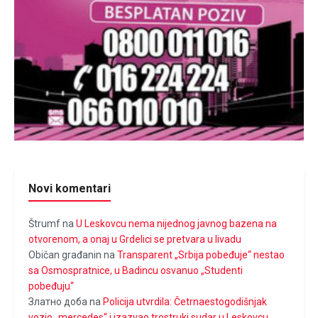
Novi komentari
Štrumf
na
U Leskovcu nema nijednog javnog bazena na
otvorenom, a onaj u Grdelici se pretvara u livadu
Običan građanin
na
Transparent „Srbija pobeđuje“ nestao
sa Osmospratnice, u Badincu osvanuo „Studenti
pobeđuju“
Златно доба
na
Policija utvrdila: Četrnaestogodišnjak
vozio „mercedes“ i izazvao trostruki sudar u Leskovcu