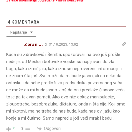
Za više informacija pogledajte Pravila korišćenja.
4
KOMENTARA
Najstarije
Zoran J.
31.10.2023. 13:02
Kada su Zdravković i Šemba, upozoravali na ovo još prošle
nedelje, od Meska i botovske vojske su napljuvani do zla
boga, kako izmišljaju, kako iznose neproverene informacije i
ne znam šta još. Sve može da mi bude jasno, ali da neko da
ostavku i da sebe predloži za predsednika privremenog veća
ne može da mi bude jasno. Još da on i predlaže članove veća,
to je pa tek van pameti. Ako ovo nije dokaz manipulacije,
zloupotrebe, bezobrazluka, diktature, onda ništa nije. Koji smo
mi skotovi, ma ne treba da nas bude, kada nas ovi jašu kao
konje a mi ćutimo. Samo napred u još veći mrak i bedu…
Odgovori
9
0