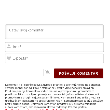
Ime
E-
poš
Komentari koji sadrže psovke, uvrede, pretnje i govor mržnje na nacionalnoj,
verskoj, rasnoj osnovi, kao i netoleranciju svake vrste neće biti objavljeni.
Prilikom pisanja komentara vodite računa o pravopisnim i gramatičkim
pravilima. Nije dozvoljeno pisanje komentara isključivo velikim slovima niti
promovisanje drugih sajtova putem linkova. Komentare i sugestije u vezi sa
uređivačkom politikom ne objavljujemo, kao ni komentare koji sadrže optužbe
protiv drugih osoba. Objavljeni komentari predstavljaju privatno mišljenje
autora komentara, odnosno nisu stavovi redakcije Rešetka portala.