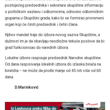
postojećeg predsednika i sekretara skupštine informaciju
o političkom sastavu i odbornicima, odnosno odborničkim
grupama u Skupštini grada, kako bi se formirao privremeni
organ koji će činiti predsednik i četiri člana.
Njihov mandat traje do izbora novog saziva Skupštine, a
dužnost im je da obavljaju neodložne tekuće poslove da bi
grad funkcionisao do narednih izbora.
Lokalne izbore raspisuje predsednik Narodne skupštine.
Od dana raspisivanja lokalnih izbora do izlaska birača na
birališta – ne može da prođe manje od 45 niti više od 60
dana.
D.Marinković