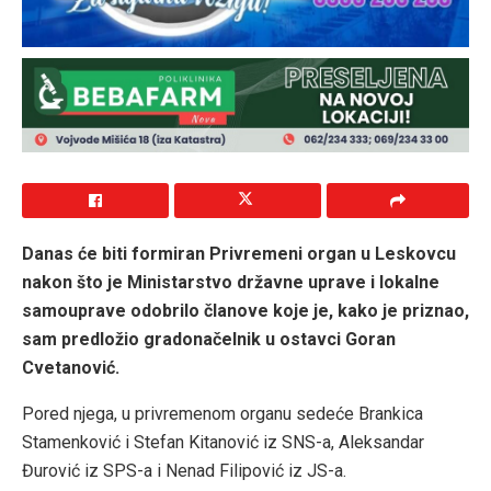
Danas će biti formiran Privremeni organ u Leskovcu
nakon što je Ministarstvo državne uprave i lokalne
samouprave odobrilo članove koje je, kako je priznao,
sam predložio gradonačelnik u ostavci Goran
Cvetanović.
Pored njega, u privremenom organu sedeće Brankica
Stamenković i Stefan Kitanović iz SNS-a, Aleksandar
Đurović iz SPS-a i Nenad Filipović iz JS-a.