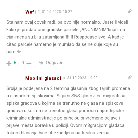
Wafi
31.10.2023. 15:27
Sta nam ovaj covek radi…pa ovo nije normalno. Jeste li videli
kako je prodao one gradske parcele „ANONIMNIM“kupcima
cija imena su bila zatamljena!!!!!!! Raspodase sve! A kad je
citao parcele,namerno je mumlao da se ne cuje koje su
parcele.
Odgovori
6
0
Mobilni glasaci
31.10.2023. 19:03
Srbija je podeljena na 2 termina glasanja zbog tajnih promena
u glasackim spiskovima. Sigurni SNS glasovi ce migrirati sa
spiska gradova u kojima se trenutno ne glasa na spiskove
gradova u kojima se trenutno glasa pomocu naprednjacke
kriminalne administracije po principu privremene odjave i
prijave mesta boravka u policiji. Ovom m8gracijom gladaca
tokom hlasanja bice obezbedjena nadrealna vecina.