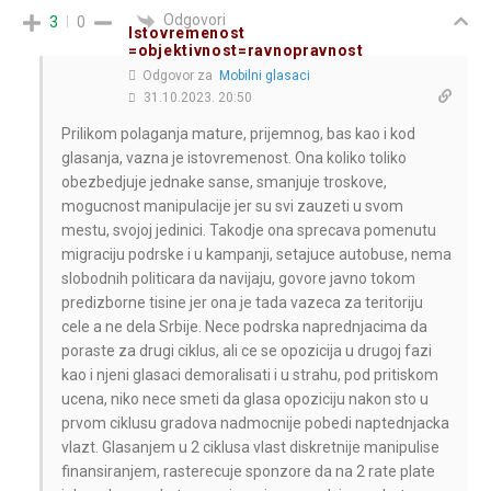
Odgovori
3
0
Istovremenost
=objektivnost=ravnopravnost
Odgovor za
Mobilni glasaci
31.10.2023. 20:50
Prilikom polaganja mature, prijemnog, bas kao i kod
glasanja, vazna je istovremenost. Ona koliko toliko
obezbedjuje jednake sanse, smanjuje troskove,
mogucnost manipulacije jer su svi zauzeti u svom
mestu, svojoj jedinici. Takodje ona sprecava pomenutu
migraciju podrske i u kampanji, setajuce autobuse, nema
slobodnih politicara da navijaju, govore javno tokom
predizborne tisine jer ona je tada vazeca za teritoriju
cele a ne dela Srbije. Nece podrska naprednjacima da
poraste za drugi ciklus, ali ce se opozicija u drugoj fazi
kao i njeni glasaci demoralisati i u strahu, pod pritiskom
ucena, niko nece smeti da glasa opoziciju nakon sto u
prvom ciklusu gradova nadmocnije pobedi naptednjacka
vlazt. Glasanjem u 2 ciklusa vlast diskretnije manipulise
finansiranjem, rasterecuje sponzore da na 2 rate plate