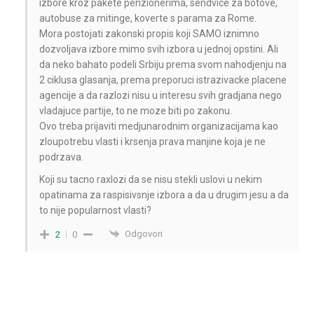
izbore kroz pakete penzionerima, sendvice za botove,
autobuse za mitinge, koverte s parama za Rome.
Mora postojati zakonski propis koji SAMO iznimno
dozvoljava izbore mimo svih izbora u jednoj opstini. Ali
da neko bahato podeli Srbiju prema svom nahodjenju na
2 ciklusa glasanja, prema preporuci istrazivacke placene
agencije a da razlozi nisu u interesu svih gradjana nego
vladajuce partije, to ne moze biti po zakonu.
Ovo treba prijaviti medjunarodnim organizacijama kao
zloupotrebu vlasti i krsenja prava manjine koja je ne
podrzava.
Koji su tacno raxlozi da se nisu stekli uslovi u nekim
opatinama za raspisivsnje izbora a da u drugim jesu a da
to nije popularnost vlasti?
Odgovori
2
0