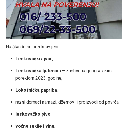
Na štandu su predstavljeni:
Leskovački ajvar
,
Leskovačka ljutenica
– zaštićena geografskim
poreklom 2023. godine,
Lokošnička paprika
,
razni domaći namazi, džemovi i proizvodi od povrća,
leskovačko pivo
,
voćne rakije i vina
,