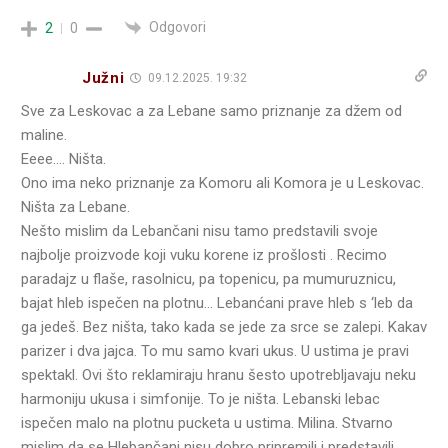
Odgovori
2
0
Južni
09.12.2025. 19:32
Sve za Leskovac a za Lebane samo priznanje za džem od
maline.
Eeee…. Ništa.
Ono ima neko priznanje za Komoru ali Komora je u Leskovac.
Ništa za Lebane.
Nešto mislim da Lebančani nisu tamo predstavili svoje
najbolje proizvode koji vuku korene iz prošlosti . Recimo
paradajz u flaše, rasolnicu, pa topenicu, pa mumuruznicu,
bajat hleb ispečen na plotnu… Lebanćani prave hleb s ‘leb da
ga jedeš. Bez ništa, tako kada se jede za srce se zalepi. Kakav
parizer i dva jajca. To mu samo kvari ukus. U ustima je pravi
spektakl. Ovi što reklamiraju hranu šesto upotrebljavaju neku
harmoniju ukusa i simfonije. To je ništa. Lebanski lebac
ispečen malo na plotnu pucketa u ustima. Milina. Stvarno
mislim da se Hlebančani nisu dobro pripremili i predstavili.