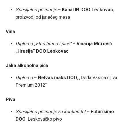
Specijalno priznanje
–
Kanal IN DOO Leskovac
,
proizvodi od junećeg mesa
Vina
Diploma „Etno hrana i piće“
–
Vinarija Mitrović
„Hrusija“ DOO Leskovac
Jaka alkoholna pića
Diploma
–
Nelvas maks DOO
, „Deda Vasina šljiva
Premium 2012“
Piva
Specijalno priznanje za kontinuitet
–
Futurisimo
DOO
, Leskovačko pivo