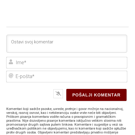
Ime
E-
poš
Komentari koji sadrže psovke, uvrede, pretnje i govor mržnje na nacionalnoj,
verskoj, rasnoj osnovi, kao i netoleranciju svake vrste neće biti objavljeni.
Prilikom pisanja komentara vodite računa o pravopisnim i gramatičkim
pravilima. Nije dozvoljeno pisanje komentara isključivo velikim slovima niti
promovisanje drugih sajtova putem linkova. Komentare i sugestije u vezi sa
uređivačkom politikom ne objavljujemo, kao ni komentare koji sadrže optužbe
protiv drugih osoba. Objavljeni komentari predstavljaju privatno mišljenje