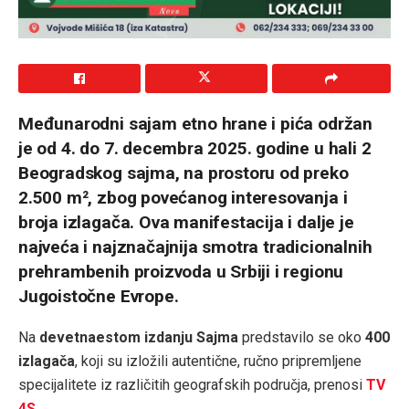
Međunarodni sajam etno hrane i pića održan
je od 4. do 7. decembra 2025. godine u hali 2
Beogradskog sajma, na prostoru od preko
2.500 m², zbog povećanog interesovanja i
broja izlagača. Ova manifestacija i dalje je
najveća i najznačajnija smotra tradicionalnih
prehrambenih proizvoda u Srbiji i regionu
Jugoistočne Evrope.
Na
devetnaestom izdanju Sajma
predstavilo se oko
400
izlagača
, koji su izložili autentične, ručno pripremljene
specijalitete iz različitih geografskih područja, prenosi
TV
4S
.