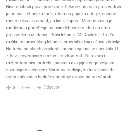
Nisu odabrali prave proizvode. Pekmez se malo proizvodi ali
je on car. Lebanska turšija, barena paprika u tegle, sušeno
meso u svinjsku mast, pa kiseli kupus… Mumuruznica je
moderna u poređenju sa ovim lebanskim etno na etno
proizvodima iz starine. Pravi lebanski McDoald’s je to. Za
razliku od ameriškog lebanski pravi vitku liniju i ćuva zdravlje.
Ne treba se stideti prošlosti i hrane koja nas je sačuvala. U
zdravlje svrstavam i razum i razboritost. Za razum i
razboritost nisu potrebni parizer i dva jajca nego volja za
saznanjem i učenjem. Narodnu tradiciju, kulturu i nasleđe
treba sačuvati a buduće naraštaje nikako ne razočarati.
Odgovori
2
0