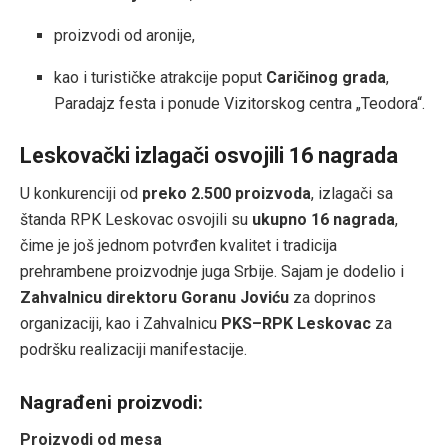
proizvodi od aronije,
kao i turističke atrakcije poput
Caričinog grada
,
Paradajz festa i ponude Vizitorskog centra „Teodora“.
Leskovački izlagači osvojili 16 nagrada
U konkurenciji od
preko 2.500 proizvoda
, izlagači sa
štanda RPK Leskovac osvojili su
ukupno 16 nagrada
,
čime je još jednom potvrđen kvalitet i tradicija
prehrambene proizvodnje juga Srbije. Sajam je dodelio i
Zahvalnicu direktoru Goranu Joviću
za doprinos
organizaciji, kao i Zahvalnicu
PKS–RPK Leskovac
za
podršku realizaciji manifestacije.
Nagrađeni proizvodi:
Proizvodi od mesa