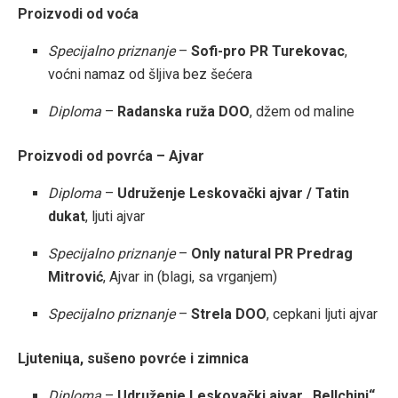
Proizvodi od voća
Specijalno priznanje
–
Sofi-pro PR Turekovac
,
voćni namaz od šljiva bez šećera
Diploma
–
Radanska ruža DOO
, džem od maline
Proizvodi od povrća – Ajvar
Diploma
–
Udruženje Leskovački ajvar / Tatin
dukat
, ljuti ajvar
Specijalno priznanje
–
Only natural PR Predrag
Mitrović
, Ajvar in (blagi, sa vrganjem)
Specijalno priznanje
–
Strela DOO
, cepkani ljuti ajvar
Ljuteniца, sušeno povrće i zimnica
Diploma
–
Udruženje Leskovački ajvar „Bellchini“
,