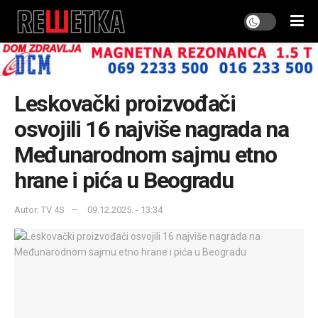
Leskovački proizvođači
osvojili 16 najviše nagrada na
Međunarodnom sajmu etno
hrane i pića u Beogradu
Autor: TV 4S
09.12.2025. - 13:34