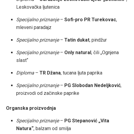
Leskovačka ljutenica
Specijalno priznanje
–
Sofi-pro PR Turekovac
,
mleveni paradajz
Specijalno priznanje
–
Tatin dukat
, pindžur
Specijalno priznanje
–
Only natural
, čili „Ognjena
slast“
Diploma
–
TR Džana
, tucana ljuta paprika
Specijalno priznanje
–
PG Slobodan Nedeljković
,
proizvodi od začinske paprike
Organska proizvodnja
Specijalno priznanje
–
PG Stepanović „Vita
Natura“
, balzam od smilja