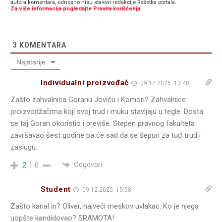
autora komentara, odnosno nisu stavovi redakcije Rešetka portala.
Za više informacija pogledajte Pravila korišćenja.
3
KOMENTARA
Najstarije
Individualni proizvođač
09.12.2025. 13:48
Zašto zahvalnica Goranu Joviću i Komori? Zahvalnice
proizvodžačima koji svoj trud i muku stavljaju u tegle. Dosta
se taj Goran okoristio i previše. Stepen pravnog fakulteta
završavao šest godine pa će sad da se šepuri za tuđ trud i
zaslugu.
Odgovori
2
0
Student
09.12.2025. 15:58
Zašto kanal in? Oliver, najveći meskov uvlakac. Ko je njega
uopšte kandidovao? SRAMOTA!