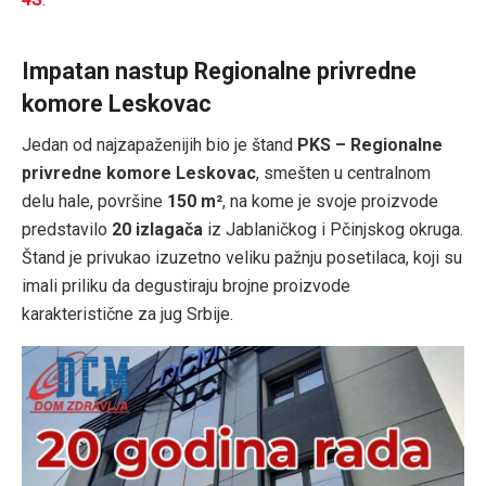
Impatan nastup Regionalne privredne
komore Leskovac
Jedan od najzapaženijih bio je štand
PKS – Regionalne
privredne komore Leskovac
, smešten u centralnom
delu hale, površine
150 m²
, na kome je svoje proizvode
predstavilo
20 izlagača
iz Jablaničkog i Pčinjskog okruga.
Štand je privukao izuzetno veliku pažnju posetilaca, koji su
imali priliku da degustiraju brojne proizvode
karakteristične za jug Srbije.