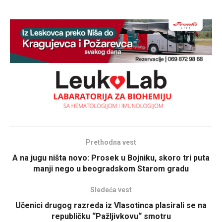
Prethodna vest
A na jugu ništa novo: Prosek u Bojniku, skoro tri puta
manji nego u beogradskom Starom gradu
Sledeća vest
Učenici drugog razreda iz Vlasotinca plasirali se na
republičku “Pažljivkovu“ smotru