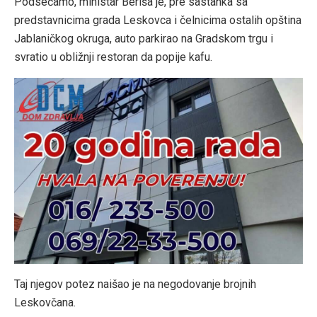
Podsećamo, ministar Beriša je, pre sastanka sa
predstavnicima grada Leskovca i čelnicima ostalih opština
Jablaničkog okruga, auto parkirao na Gradskom trgu i
svratio u obližnji restoran da popije kafu.
Taj njegov potez naišao je na negodovanje brojnih
Leskovčana.