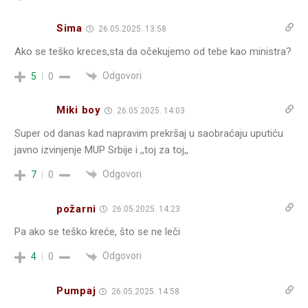
Sima
26.05.2025. 13:58
Ako se teško kreces,sta da očekujemo od tebe kao ministra?
Odgovori
5
0
Miki boy
26.05.2025. 14:03
Super od danas kad napravim prekršaj u saobraćaju uputiću
javno izvinjenje MUP Srbije i ,,toj za toj,,
Odgovori
7
0
požarni
26.05.2025. 14:23
Pa ako se teško kreće, što se ne leči
Odgovori
4
0
Pumpaj
26.05.2025. 14:58