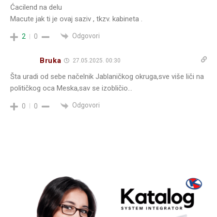
Ćacilend na delu
Macute jak ti je ovaj saziv , tkzv. kabineta .
Odgovori
2
0
Bruka
27.05.2025. 00:30
Šta uradi od sebe načelnik Jablaničkog okruga,sve više liči na
političkog oca Meska,sav se izobličio…
Odgovori
0
0