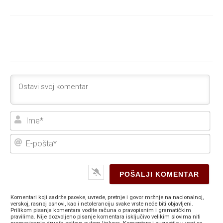
Ime
E-
poš
Komentari koji sadrže psovke, uvrede, pretnje i govor mržnje na nacionalnoj,
verskoj, rasnoj osnovi, kao i netoleranciju svake vrste neće biti objavljeni.
Prilikom pisanja komentara vodite računa o pravopisnim i gramatičkim
pravilima. Nije dozvoljeno pisanje komentara isključivo velikim slovima niti