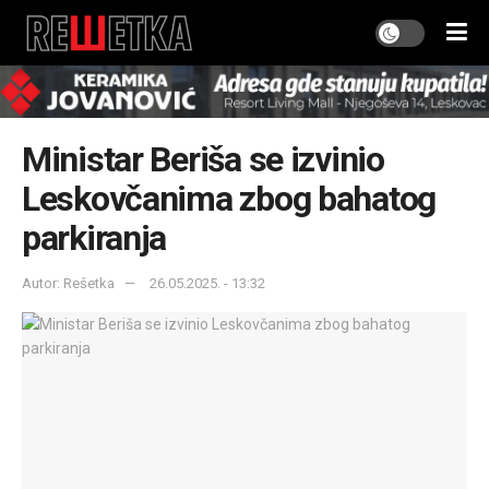
Ministar Beriša se izvinio
Leskovčanima zbog bahatog
parkiranja
Autor: Rešetka
26.05.2025. - 13:32