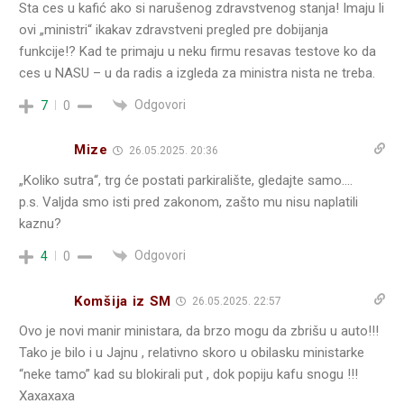
Sta ces u kafić ako si narušenog zdravstvenog stanja! Imaju li
ovi „ministri“ ikakav zdravstveni pregled pre dobijanja
funkcije!? Kad te primaju u neku firmu resavas testove ko da
ces u NASU – u da radis a izgleda za ministra nista ne treba.
Odgovori
7
0
Mize
26.05.2025. 20:36
„Koliko sutra“, trg će postati parkiralište, gledajte samo….
p.s. Valjda smo isti pred zakonom, zašto mu nisu naplatili
kaznu?
Odgovori
4
0
Komšija iz SM
26.05.2025. 22:57
Ovo je novi manir ministara, da brzo mogu da zbrišu u auto!!!
Tako je bilo i u Jajnu , relativno skoro u obilasku ministarke
“neke tamo” kad su blokirali put , dok popiju kafu snogu !!!
Xaxaxaxa