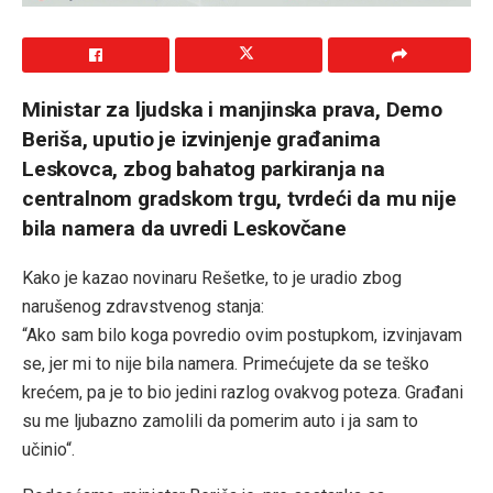
Ministar za ljudska i manjinska prava, Demo
Beriša, uputio je izvinjenje građanima
Leskovca, zbog bahatog parkiranja na
centralnom gradskom trgu, tvrdeći da mu nije
bila namera da uvredi Leskovčane
Kako je kazao novinaru Rešetke, to je uradio zbog
narušenog zdravstvenog stanja:
“Ako sam bilo koga povredio ovim postupkom, izvinjavam
se, jer mi to nije bila namera. Primećujete da se teško
krećem, pa je to bio jedini razlog ovakvog poteza. Građani
su me ljubazno zamolili da pomerim auto i ja sam to
učinio“.