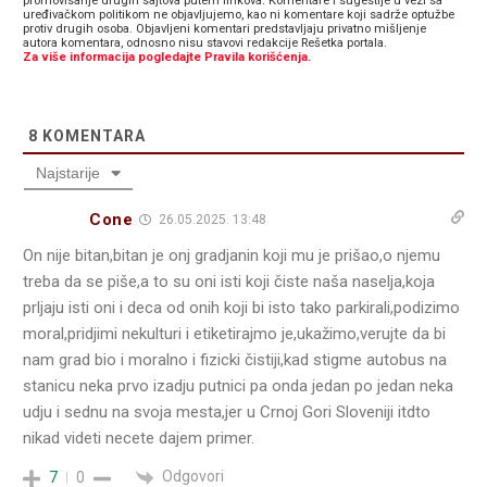
promovisanje drugih sajtova putem linkova. Komentare i sugestije u vezi sa
uređivačkom politikom ne objavljujemo, kao ni komentare koji sadrže optužbe
protiv drugih osoba. Objavljeni komentari predstavljaju privatno mišljenje
autora komentara, odnosno nisu stavovi redakcije Rešetka portala.
Za više informacija pogledajte Pravila korišćenja.
8
KOMENTARA
Najstarije
Cone
26.05.2025. 13:48
On nije bitan,bitan je onj gradjanin koji mu je prišao,o njemu
treba da se piše,a to su oni isti koji čiste naša naselja,koja
prljaju isti oni i deca od onih koji bi isto tako parkirali,podizimo
moral,pridjimi nekulturi i etiketirajmo je,ukažimo,verujte da bi
nam grad bio i moralno i fizicki čistiji,kad stigme autobus na
stanicu neka prvo izadju putnici pa onda jedan po jedan neka
udju i sednu na svoja mesta,jer u Crnoj Gori Sloveniji itdto
nikad videti necete dajem primer.
Odgovori
7
0