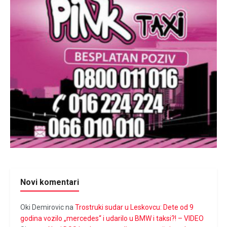
Novi komentari
Oki Demirovic
na
Trostruki sudar u Leskovcu: Dete od 9
godina vozilo „mercedes“ i udarilo u BMW i taksi?! – VIDEO