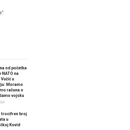
e”.
na od početka
e NATO na
 Vučić u
lju: Moramo
mo računa o
jačamo vojsku
024.
trocifren broj
ata u
čkoj Kovid