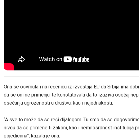
Ona se osvrnula i na rečenicu iz izveštaja EU da Srbija ima dob
da se oni ne primenju, te konstatovala da to izaziva osećaj nep
osećanja ugroženosti u društvu, kao i nejednakosti.
“A sve to može da se reši dijalogom. Tu smo da se dogovorim
nivou da se primene ti zakoni, kao i nemilosrdnost institucija 
pojedicima”, kazala je ona.