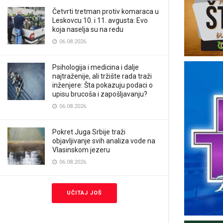
Četvrti tretman protiv komaraca u
Leskovcu 10. i 11. avgusta: Evo
koja naselja su na redu
06.08.2026.
Psihologija i medicina i dalje
najtraženije, ali tržište rada traži
inženjere: Šta pokazuju podaci o
upisu brucoša i zapošljavanju?
06.08.2026.
Pokret Juga Srbije traži
objavljivanje svih analiza vode na
Vlasinskom jezeru
06.08.2026.
UČITAJ JOŠ