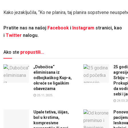
Kako jezaključila, “Ko ne planira, taj planira sopstvene neuspeh
Pratite nas na našoj
Facebook
i
Instagram
stranici, kao
i
Twitter
nalogu.
Ako ste
propustili...
„Dubočica“
25 godi
eliminisana iz
agresij
odbojkaškog Kup-a,
Srbiju –
okreće se ligaškim
Prokup
obavezama
da vodi
sebi i 
25.11.2025.
24.03.2
Upale tetiva, išijas,
Ponovo 
bol u krstima,
pacijen
kompresivne
leskova