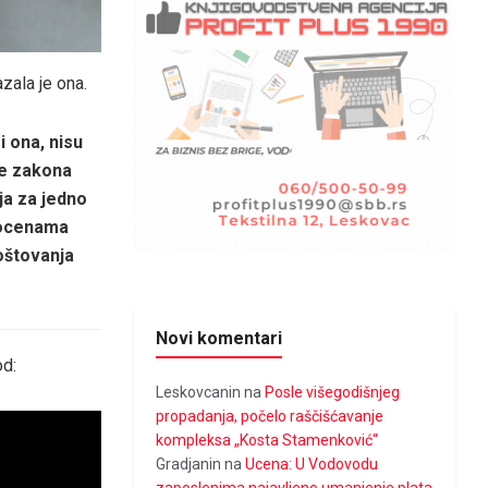
zala je ona.
i ona, nisu
je zakona
ja za jedno
 ocenama
oštovanja
Novi komentari
od:
Leskovcanin
na
Posle višegodišnjeg
propadanja, počelo raščišćavanje
kompleksa „Kosta Stamenković“
Gradjanin
na
Ucena: U Vodovodu