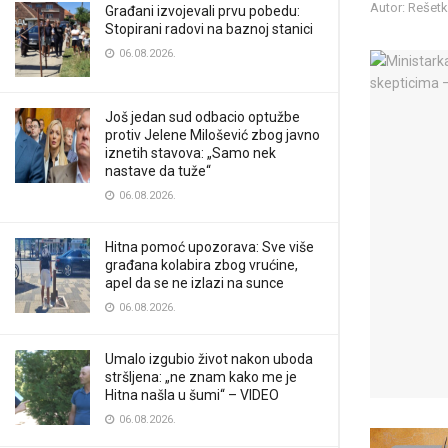
Autor: Rešet
Građani izvojevali prvu pobedu:
Stopirani radovi na baznoj stanici
06.08.2026.
Još jedan sud odbacio optužbe
protiv Jelene Milošević zbog javno
iznetih stavova: „Samo nek
nastave da tuže“
06.08.2026.
Hitna pomoć upozorava: Sve više
građana kolabira zbog vrućine,
apel da se ne izlazi na sunce
06.08.2026.
Umalo izgubio život nakon uboda
stršljena: „ne znam kako me je
Hitna našla u šumi“ – VIDEO
06.08.2026.