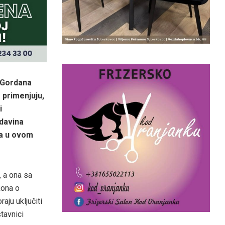
g Gordana
 primenjuju,
i
adavina
va u ovom
, a ona sa
kona o
aju uključiti
tavnici