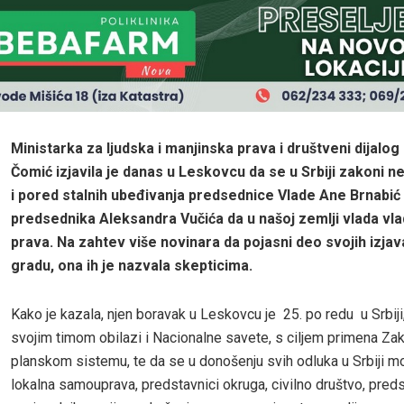
Ministarka za ljudska i manjinska prava i društveni dijalo
Čomić izjavila je danas u Leskovcu da se u Srbiji zakoni ne
i pored stalnih ubeđivanja predsednice Vlade Ane Brnabić 
predsednika Aleksandra Vučića da u našoj zemlji vlada vl
prava. Na zahtev više novinara da pojasni deo svojih izja
gradu, ona ih je nazvala skepticima.
Kako je kazala, njen boravak u Leskovcu je 25. po redu u Srbiji
svojim timom obilazi i Nacionalne savete, s ciljem primena Za
planskom sistemu, te da se u donošenju svih odluka u Srbiji mor
lokalna samouprava, predstavnici okruga, civilno društvo, preds