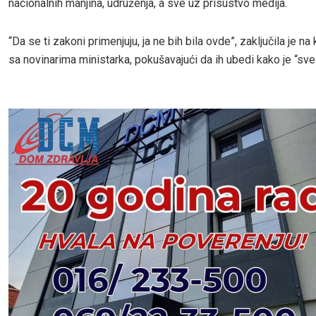
nacionalnih manjina, udruženja, a sve uz prisustvo medija.
“Da se ti zakoni primenjuju, ja ne bih bila ovde”, zaključila je na
sa novinarima ministarka, pokušavajući da ih ubedi kako je “sve