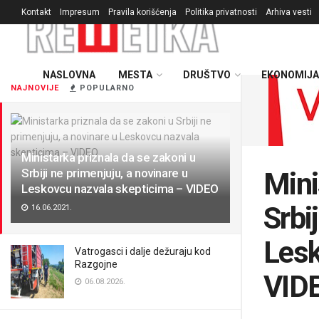
Kontakt
Impresum
Pravila korišćenja
Politika privatnosti
Arhiva vesti
NASLOVNA
MESTA
DRUŠTVO
EKONOMIJA
NAJNOVIJE
POPULARNO
Ministarka priznala da se zakoni u
Srbiji ne primenjuju, a novinare u
Mini
Leskovcu nazvala skepticima – VIDEO
Srbi
16.06.2021.
Lesk
Vatrogasci i dalje dežuraju kod
Razgojne
VID
06.08.2026.