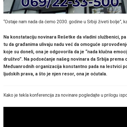
“Ostaje nam nada da ćemo 2030. godine u Srbiji živeti bolje”, ka
Na konstataciju novinara Rešetke da vladini službenici, pa 
tu da građanima ulivaju nadu već da omoguće sprovođen
koje su doneli, ona je odgovorila da je “nada klučna emoci
društvo”. Na podsećanje našeg novinara da Srbija prema
Međuanrodnih organizacija konstantno pada na lestvici p
ljudskih prava, a što je njen resor, ona je oćutala.
Kako je tekla konferencija za novinare pogledajte u prilogu isp