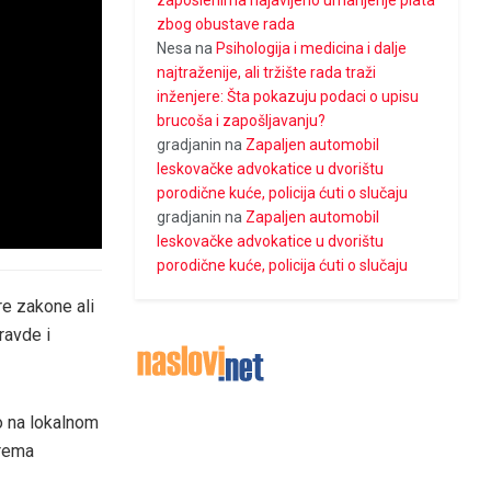
zaposlenima najavljeno umanjenje plata
zbog obustave rada
Nesa
na
Psihologija i medicina i dalje
najtraženije, ali tržište rada traži
inženjere: Šta pokazuju podaci o upisu
brucoša i zapošljavanju?
gradjanin
na
Zapaljen automobil
leskovačke advokatice u dvorištu
porodične kuće, policija ćuti o slučaju
gradjanin
na
Zapaljen automobil
leskovačke advokatice u dvorištu
porodične kuće, policija ćuti o slučaju
re zakone ali
ravde i
o na lokalnom
prema