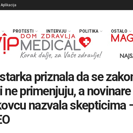
Aplikacija
PROTESTI
INTERVJU
POLITIKA
OSTALO
starka priznala da se zakon
ji ne primenjuju, a novinare
ovcu nazvala skepticima 
EO