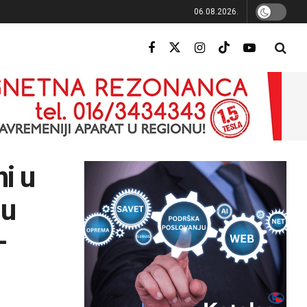
06.08.2026.
i u
 u
–