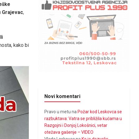
teške
u Grajevac
,
li
mosta, kako bi
Novi komentari
Pravo u metu
na
Požar kod Leskovca se
razbuktava: Vatra se približila kućama u
Razgojni i Donjoj Lokošnici, vetar
otežava gašenje – VIDEO