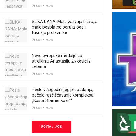
05.08.2026.
SLIKA DANA: Malo zalivaju travu, a
malo besplatno peru izloge i
tuširaju prolaznike
05.08.2026.
Nove evropske medalje za
strelkinju Anastasiju Živković iz
Lebana
05.08.2026.
Posle višegodišnjeg propadanja,
počelo raščišćavanje kompleksa
„Kosta Stamenković“
05.08.2026.
UČITAJ JOŠ