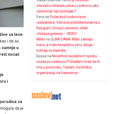
Vlada Leskovac
na
Ko je dozvolio
višesatnu blokadu ulica u Leskovcu ako
odobrenje nije postojalo?
Pera
na
Požar kod Leskovca se
razbuktava: Vatra se približila kućama u
Razgojni i Donjoj Lokošnici, vetar
otežava gašenje – VIDEO
 žive sa leve
Milan
na
SLIKA DANA: Malo zalivaju
 kao i da su
travu, a malo besplatno peru izloge i
a
sumnja u
tuširaju prolaznike
treći nosač
Брука
na
Neradnici na platnom spisku
svuda po Leskovcu?! Građani tvrde da ih
ima u pozorištu, Toplani, turističkoj
organizaciji, na bazenima…
je
oru i
 porodica sa
 moguće da je