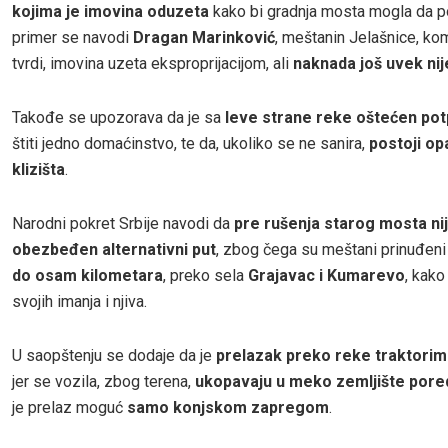
kojima je imovina oduzeta
kako bi gradnja mosta mogla da p
primer se navodi
Dragan Marinković
, meštanin Jelašnice, ko
tvrdi, imovina uzeta eksproprijacijom, ali
naknada još uvek nij
Takođe se upozorava da je sa
leve strane reke oštećen pot
štiti jedno domaćinstvo, te da, ukoliko se ne sanira,
postoji op
klizišta
.
Narodni pokret Srbije navodi da
pre rušenja starog mosta ni
obezbeđen alternativni put
, zbog čega su meštani prinuđen
do osam kilometara
, preko sela
Grajavac i Kumarevo
, kako
svojih imanja i njiva.
U saopštenju se dodaje da je
prelazak preko reke traktori
jer se vozila, zbog terena,
ukopavaju u meko zemljište pore
je prelaz moguć
samo konjskom zapregom
.