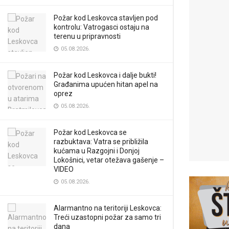
Požar kod Leskovca stavljen pod
kontrolu: Vatrogasci ostaju na
terenu u pripravnosti
05.08.2026.
Požar kod Leskovca i dalje bukti!
Građanima upućen hitan apel na
oprez
05.08.2026.
Požar kod Leskovca se
razbuktava: Vatra se približila
kućama u Razgojni i Donjoj
Lokošnici, vetar otežava gašenje –
VIDEO
05.08.2026.
Alarmantno na teritoriji Leskovca:
Treći uzastopni požar za samo tri
dana