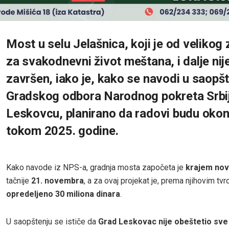
Most u selu Jelašnica, koji je od velikog
za svakodnevni život meštana, i dalje nij
završen, iako je, kako se navodi u saopš
Gradskog odbora Narodnog pokreta Srbi
Leskovcu, planirano da radovi budu okon
tokom 2025. godine.
Kako navode iz NPS-a, gradnja mosta započeta je
krajem no
tačnije
21. novembra
, a za ovaj projekat je, prema njihovim tvr
opredeljeno 30 miliona dinara
.
U saopštenju se ističe da
Grad Leskovac nije obeštetio sv