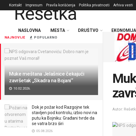
Kontakt
Impresum
Pravila korišćenja
Politika privatnosti
Arhiva vesti
NASLOVNA
MESTA
DRUŠTVO
EKONOMIJA
NAJNOVIJE
POPULARNO
Muke meštana Jelašnice čekajući
Muke
završetak „Skadra na Bojani“
zavr
10.02.2026.
Dok je požar kod Razgojne tek
Autor: Rešet
stavljen pod kontrolu, izbio novi na
putu ka Bojniku: Građani tvrde da
se vatra brzo širi
05.08.2026.