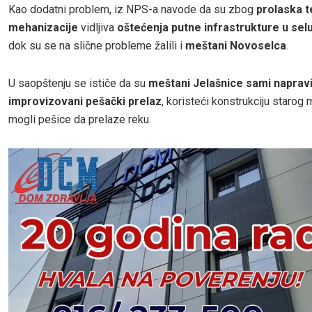
Kao dodatni problem, iz NPS-a navode da su zbog
prolaska 
mehanizacije
vidljiva
oštećenja putne infrastrukture u sel
dok su se na slične probleme žalili i
meštani Novoselca
.
U saopštenju se ističe da su
meštani Jelašnice sami napravi
improvizovani pešački prelaz
, koristeći konstrukciju starog 
mogli pešice da prelaze reku.