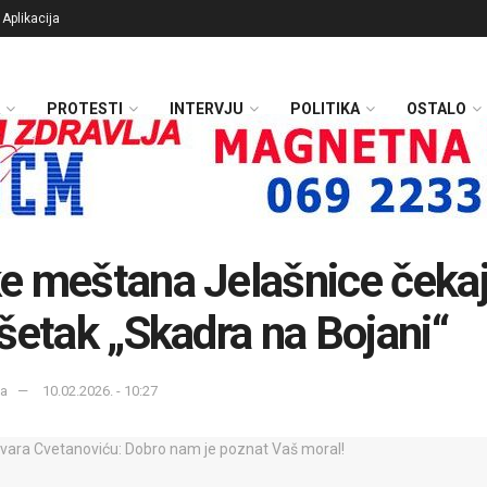
Aplikacija
PROTESTI
INTERVJU
POLITIKA
OSTALO
 meštana Jelašnice čekaj
šetak „Skadra na Bojani“
ka
10.02.2026. - 10:27