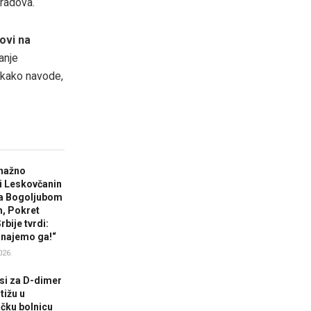
 radova.
ovi na
tanje
, kako navode,
nažno
i Leskovčanin
sa Bogoljubom
, Pokret
bije tvrdi:
najemo ga!“
026.
si za D-dimer
tižu u
čku bolnicu