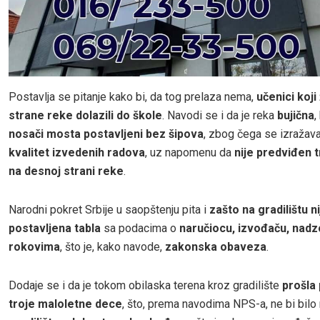
Postavlja se pitanje kako bi, da tog prelaza nema,
učenici koji
strane reke dolazili do škole
. Navodi se i da je reka
bujična
,
nosači mosta postavljeni bez šipova
, zbog čega se izražav
kvalitet izvedenih radova
, uz napomenu da
nije predviđen 
na desnoj strani reke
.
Narodni pokret Srbije u saopštenju pita i
zašto na gradilištu ni
postavljena tabla
sa podacima o
naručiocu, izvođaču, nadz
rokovima
, što je, kako navode,
zakonska obaveza
.
Dodaje se i da je tokom obilaska terena kroz gradilište
prošla
troje maloletne dece
, što, prema navodima NPS-a, ne bi bilo