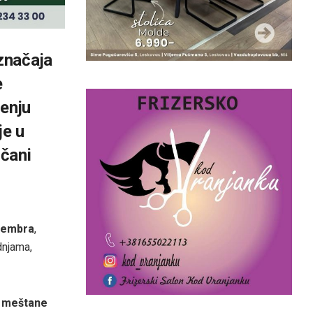
 značaja
e
tenju
je u
čani
vembra
,
dnjama,
e meštane