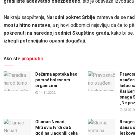
gradilište adekvatno obezbeđeno
, što je obaveza izvođača
Na kraju saopštenja,
Narodni pokret Srbije
zahteva da se
rad
mostu hitno nastave
, a njihovi odbornici najavljuju da će to pi
pokrenuti na narednoj sednici Skupštine grada
, kako bi se
izbegli potencijalno opasni događaji
.
Ako ste
propustili...
Dežurna apoteka kao
Pravos
pomoć bolesnom
osuđen
organizmu
šetao 
Karićem
14.11.2022.
snaga Sr
„Ne poz
23.07.2
Glumac Nenad
Reagen
Mitrović tvrdi da 5
danas s
godina u agoniji čeka
leskova