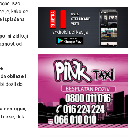
očne. Kao
me je, kako se
e isplaćena
.
porni zid
koji
asnost od
je
i da
obilaze i
 bi došli do
ma nemoguć
,
d reke
, dok