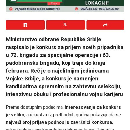
Ministarstvo odbrane Republike Srbije
raspisalo je konkurs za prijem novih pripadnika
u 72. brigadu za specijalne operacije i 63.
padobransku brigadu, koji traje do kraja
februara. Reč je o najelitnijim jedinicama
Vojske Srbije, a konkurs je namenjen
kandidatima spremnim na zahtevnu selekciju,
intenzivnu obuku i profesionalnu vojnu karijeru
Prema dostupnim podacima,
interesovanje za konkurs
je veliko
, a iskustva iz prethodnih godina pokazuju da se
najveći broj prijava podnosi u završnici konkursa
,
nakon prikupljanja kompletne dokumentacije. Prijem je