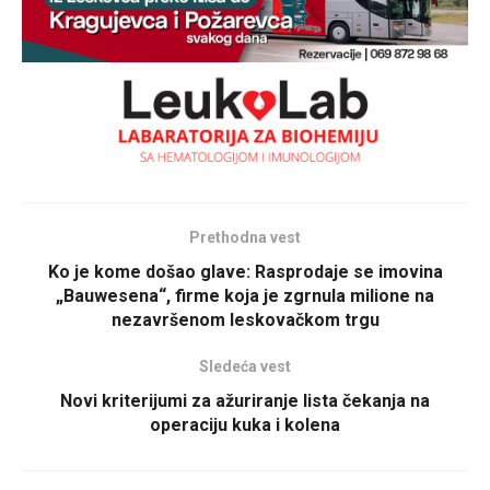
Prethodna vest
Ko je kome došao glave: Rasprodaje se imovina
„Bauwesena“, firme koja je zgrnula milione na
nezavršenom leskovačkom trgu
Sledeća vest
Novi kriterijumi za ažuriranje lista čekanja na
operaciju kuka i kolena