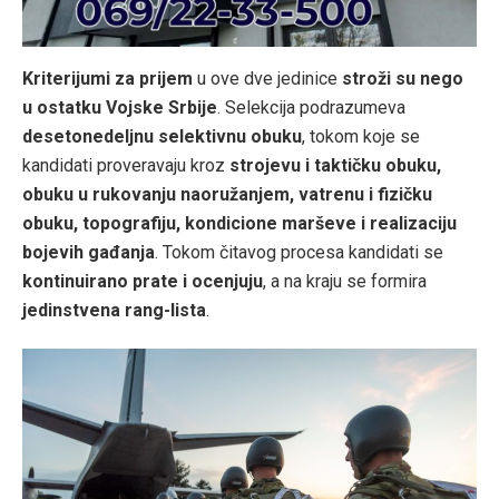
Kriterijumi za prijem
u ove dve jedinice
stroži su nego
u ostatku Vojske Srbije
. Selekcija podrazumeva
desetonedeljnu selektivnu obuku
, tokom koje se
kandidati proveravaju kroz
strojevu i taktičku obuku,
obuku u rukovanju naoružanjem, vatrenu i fizičku
obuku, topografiju, kondicione marševe i realizaciju
bojevih gađanja
. Tokom čitavog procesa kandidati se
kontinuirano prate i ocenjuju
, a na kraju se formira
jedinstvena rang-lista
.