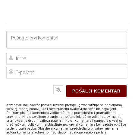
Ime
E-
poš
Komentari koji sadrže psovke, uvrede, pretnje i govor mržnje na nacionalnoj,
verskoj, rasnoj osnovi, kao i netoleranciju svake vrste neće biti objavljeni.
Prilikom pisanja komentara vodite računa o pravopisnim i gramatičkim
pravilima. Nije dozvoljeno pisanje komentara isključivo velikim slovima niti
promovisanje drugih sajtova putem linkova. Komentare i sugestije u vezi sa
uređivačkom politikom ne objavljujemo, kao ni komentare koji sadrže optužbe
protiv drugih osoba. Objavljeni komentari predstavljaju privatno mišljenje
autora komentara, odnosno nisu stavovi redakcije Rešetka portala.