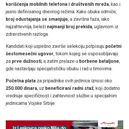
korišćenja mobilnih telefona i društvenih mreža
, kao i
jasno definisanog dnevnog režima. Kako obuka odmiče,
broj odustajanja se smanjuje
, a završna faza, iako
najzahtevnija, beleži
najmanji broj prekida
, uglavnom iz
zdravstvenih razloga.
Kandidati koji uspešno završe selekciju potpisuju
početni
šestomesečni ugovor
, tokom kojeg se osposobljavaju
za
prve dužnosti
, a zatim prelaze u
borbene bataljone
,
gde nastavljaju specijalističku obuku i rad u timovima.
Početna plata
za pripadnike ovih jedinica iznosi oko
250.000 dinara
, uz
beneficirani radni staž
, koji dodatno
vrednuje specifičnost i zahtevnost službe u specijalnim
jedinicama Vojske Srbije.