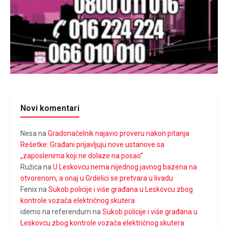
Novi komentari
Nesa
na
Gradonačelnik najavio proveru nakon pitanja
Rešetke: Građani prijavljuju nove ustanove sa
„zaposlenima koji ne dolaze na posao“
Ružica
na
U Leskovcu nema nijednog javnog bazena na
otvorenom, a onaj u Grdelici se pretvara u livadu
Fenix
na
Sukob policije i više građana u Leskovcu zbog
kontrole vozača električnog skutera
idemo na referendum
na
Sukob policije i više građana u
Leskovcu zbog kontrole vozača električnog skutera