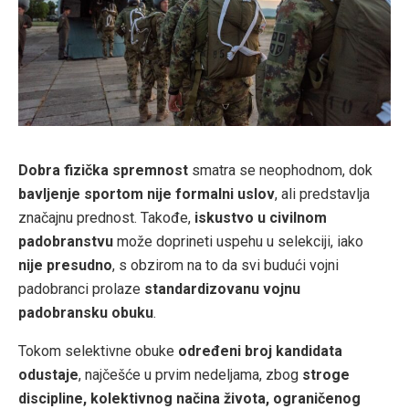
Dobra fizička spremnost
smatra se neophodnom, dok
bavljenje sportom nije formalni uslov
, ali predstavlja
značajnu prednost. Takođe,
iskustvo u civilnom
padobranstvu
može doprineti uspehu u selekciji, iako
nije presudno
, s obzirom na to da svi budući vojni
padobranci prolaze
standardizovanu vojnu
padobransku obuku
.
Tokom selektivne obuke
određeni broj kandidata
odustaje
, najčešće u prvim nedeljama, zbog
stroge
discipline, kolektivnog načina života, ograničenog